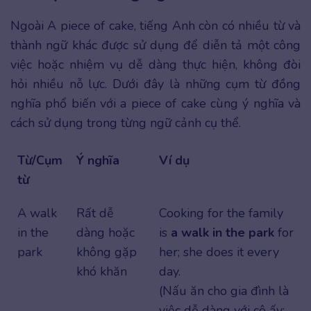
Ngoài A piece of cake, tiếng Anh còn có nhiều từ và
thành ngữ khác được sử dụng để diễn tả một công
việc hoặc nhiệm vụ dễ dàng thực hiện, không đòi
hỏi nhiều nỗ lực. Dưới đây là những cụm từ đồng
nghĩa phổ biến với a piece of cake cùng ý nghĩa và
cách sử dụng trong từng ngữ cảnh cụ thể.
Từ/Cụm
Ý nghĩa
Ví dụ
từ
A walk
Rất dễ
Cooking for the family
in the
dàng hoặc
is
a walk in the park
for
park
không gặp
her; she does it every
khó khăn
day.
(Nấu ăn cho gia đình là
việc dễ dàng với cô ấy;