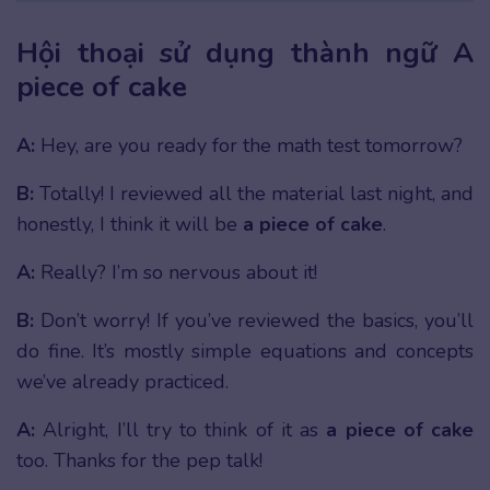
Hội thoại sử dụng thành ngữ A
piece of cake
A:
Hey, are you ready for the math test tomorrow?
B:
Totally! I reviewed all the material last night, and
honestly, I think it will be
a piece of cake
.
A:
Really? I’m so nervous about it!
B:
Don’t worry! If you’ve reviewed the basics, you’ll
do fine. It’s mostly simple equations and concepts
we’ve already practiced.
A:
Alright, I’ll try to think of it as
a piece of cake
too. Thanks for the pep talk!