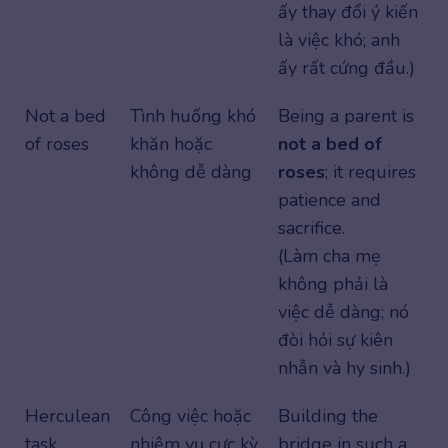
ấy thay đổi ý kiến
là việc khó; anh
ấy rất cứng đầu.)
Not a bed
Tình huống khó
Being a parent is
of roses
khăn hoặc
not a bed of
không dễ dàng
roses
; it requires
patience and
sacrifice.
(Làm cha mẹ
không phải là
việc dễ dàng; nó
đòi hỏi sự kiên
nhẫn và hy sinh.)
Herculean
Công việc hoặc
Building the
task
nhiệm vụ cực kỳ
bridge in such a