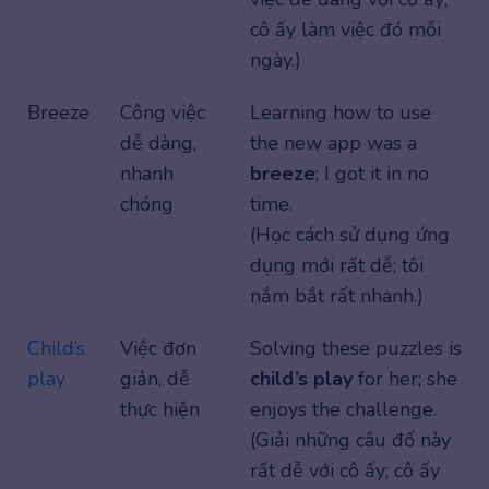
cô ấy làm việc đó mỗi
ngày.)
Breeze
Công việc
Learning how to use
dễ dàng,
the new app was a
nhanh
breeze
; I got it in no
chóng
time.
(Học cách sử dụng ứng
dụng mới rất dễ; tôi
nắm bắt rất nhanh.)
Child’s
Việc đơn
Solving these puzzles is
play
giản, dễ
child’s play
for her; she
thực hiện
enjoys the challenge.
(Giải những câu đố này
rất dễ với cô ấy; cô ấy