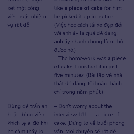
xét một công
like
a piece of cake
for him;
việc hoặc nhiệm
he picked it up in no time.
vụ rất dễ
(Việc học cách lái xe đạp đối
với anh ấy là quá dễ dàng;
anh ấy nhanh chóng làm chủ
được nó.)
– The homework was
a piece
of cake
; I finished it in just
five minutes. (Bài tập về nhà
thật dễ dàng; tôi hoàn thành
chỉ trong năm phút.)
Dùng để trấn an
– Don’t worry about the
hoặc động viên,
interview. It’ll be a piece of
khích lệ ai đó khi
cake. (Đừng lo về buổi phỏng
họ cảm thấy lo
vấn. Mọi chuyện sẽ rất dễ