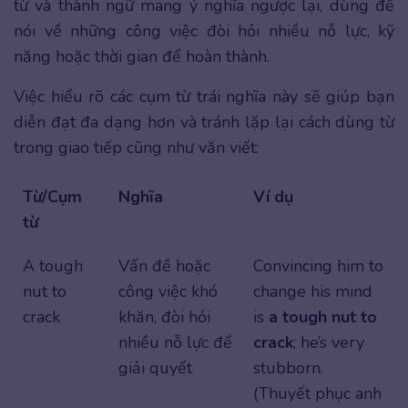
từ và thành ngữ mang ý nghĩa ngược lại, dùng để
nói về những công việc đòi hỏi nhiều nỗ lực, kỹ
năng hoặc thời gian để hoàn thành.
Việc hiểu rõ các cụm từ trái nghĩa này sẽ giúp bạn
diễn đạt đa dạng hơn và tránh lặp lại cách dùng từ
trong giao tiếp cũng như văn viết:
Từ/Cụm
Nghĩa
Ví dụ
từ
A tough
Vấn đề hoặc
Convincing him to
nut to
công việc khó
change his mind
crack
khăn, đòi hỏi
is
a tough nut to
nhiều nỗ lực để
crack
; he’s very
giải quyết
stubborn.
(Thuyết phục anh