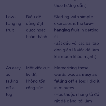
theo hướng dẫn.)
Low-
Điều dễ
Starting with simple
hanging
dàng đạt
exercises is the
low-
fruit
được hoặc
hanging fruit
in getting
hoàn thành
fit.
(Bắt đầu với các bài tập
đơn giản là việc dễ làm
khi muốn khỏe mạnh.)
As easy
Một việc cực
Memorizing those
as
kỳ dễ,
words was
as easy as
falling
không tốn
falling off a log
; I did it
off a
công sức
in minutes.
log
(Học thuộc những từ đó
rất dễ dàng; tôi làm