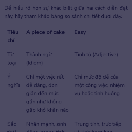
Để hiểu rõ hơn sự khác biệt giữa hai cách diễn đạt
này, hãy tham khảo bảng so sánh chi tiết dưới đây.
Tiêu
A piece of cake
Easy
chí
Từ
Thành ngữ
Tính từ (Adjective)
loại
(Idiom)
Ý
Chỉ một việc rất
Chỉ mức độ dễ của
nghĩa
dễ dàng, đơn
một công việc, nhiệm
giản đến mức
vụ hoặc tình huống
gần như không
gặp khó khăn nào
Sắc
Nhấn mạnh, sinh
Trung tính, trực tiếp