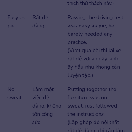
thích thử thách này.)
Easy as
Rất dễ
Passing the driving test
pie
dàng
was
easy as pie
; he
barely needed any
practice.
(Vượt qua bài thi lái xe
rất dễ với anh ấy; anh
ấy hầu như không cần
luyện tập.)
No
Làm một
Putting together the
sweat
việc dễ
furniture was
no
dàng, không
sweat
; just followed
tốn công
the instructions.
sức
(Lắp ghép đồ nội thất
rất dễ dàng; chỉ cần làm