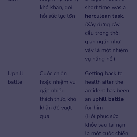
khó khăn, đòi
short time was a
hỏi sức lực lớn
herculean task
.
(Xây dựng cây
cầu trong thời
gian ngắn như
vậy là một nhiệm
vụ nặng nề.)
Uphill
Cuộc chiến
Getting back to
battle
hoặc nhiệm vụ
health after the
gặp nhiều
accident has been
thách thức, khó
an
uphill battle
khăn để vượt
for him.
qua
(Hồi phục sức
khỏe sau tai nạn
là một cuộc chiến