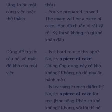
lắng trước một
thôi.)
công việc hoặc
– You’ve prepared so well.
thử thách.
The exam will be a piece of
cake. (Bạn đã chuẩn bị rất kỹ
rồi. Kỳ thi sẽ không có gì khó
khăn đâu.
Dùng để trả lời
– Is it hard to use this app?
câu hỏi về mức
No, it’s
a piece of cake
!
độ khó của một
(Dùng ứng dụng này có khó
việc
không? Không, nó dễ như ăn
bánh mà!)
– Is learning French difficult?
No, it’s
a piece of cake
for
me. (Học tiếng Pháp có khó
không? Không, với tôi thì nó