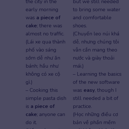
the city in the
but we still needed
early morning
to bring some water
was
a piece of
and comfortable
cake
; there was
shoes.
almost no traffic.
(Chuyến leo núi khá
(Lái xe qua thành
dễ, nhưng chúng tôi
phố vào sáng
vẫn cần mang theo
sớm dễ như ăn
nước và giày thoải
bánh; hầu như
mái.)
không có xe cộ
– Learning the basics
gì.)
of the new software
– Cooking this
was
easy
, though I
simple pasta dish
still needed a bit of
is
a piece of
practice.
cake
; anyone can
(Học những điều cơ
do it.
bản về phần mềm