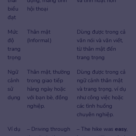
thái
động, mang tính
và linh hoạt hơn
biểu
hội thoại
đạt
Mức
Thân mật
Dùng được trong cả
độ
(Informal)
văn nói và văn viết,
trang
từ thân mật đến
trọng
trang trọng
Ngữ
Thân mật, thường
Dùng được trong cả
cảnh
trong giao tiếp
ngữ cảnh thân mật
sử
hàng ngày hoặc
và trang trọng, ví dụ
dụng
với bạn bè, đồng
như công việc hoặc
nghiệp.
các tình huống
chuyên nghiệp.
Ví dụ
– Driving through
– The hike was
easy
,