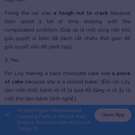
Fixing the car was
a tough nut to crack
because
John spent a lot of time dealing with the
complicated problem. (Sửa xe là một công việc khó
giải quyết vì John đã dành rất nhiều thời gian để
giải quyết vấn đề phức tạp.)
3. Yes.
For Lily, making a basic chocolate cake was
a piece
of cake
because she is a skilled baker. (Đối với Lily,
làm một chiếc bánh sô cô la quá dễ dàng vì cô ấy là
một thợ làm bánh lành nghề.)
Access Hyper-Personalized 
4. No. Bài kiểm tra hóa học phức tạp, nên dùng a
Open App
Learning Paths & Unlock Your 
hard row to hoe (nhiệm vụ khó khăn) hoặc a
English Potential with AI Coach 
👉 Premium 1 năm chỉ 799K
Herculean task (một nhiệm vụ cực kỳ khó khăn) sẽ
Today 🚀