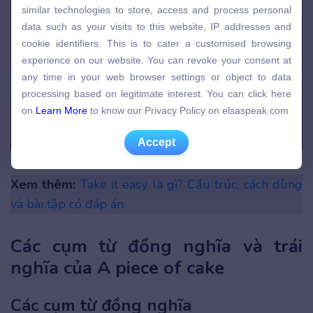
similar technologies to store, access and process personal
similar technologies to store, access and process personal
data such as your visits to this website, IP addresses and
data such as your visits to this website, IP addresses and
cookie identifiers. This is to cater a customised browsing
cookie identifiers. This is to cater a customised browsing
experience on our website. You can revoke your consent at
experience on our website. You can revoke your consent at
any time in your web browser settings or object to data
any time in your web browser settings or object to data
processing based on legitimate interest. You can click here
processing based on legitimate interest. You can click here
on
Learn More
to know our Privacy Policy on elsaspeak.com
on
Learn More
to know our Privacy Policy on elsaspeak.com
Accept
Accept
Phân biệt 2 cụm từ A piece of cake và Easy
Xem thêm:
Take it easy là gì? Cấu trúc, cách dùng
và bài tập có đáp án
Các cụm từ đồng nghĩa và trái
nghĩa của A piece of cake
Các cụm từ đồng nghĩa