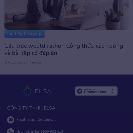
Giao tiếp hàng ngày
Google dịch đánh trọng âm: Cách sửa phát âm
tiếng Anh chuẩn
20/07/2026 | Admin
CÔNG TY TNHH ELSA
Email:
support@elsanow.io
Hotline/Liên hệ:
1900 633 413