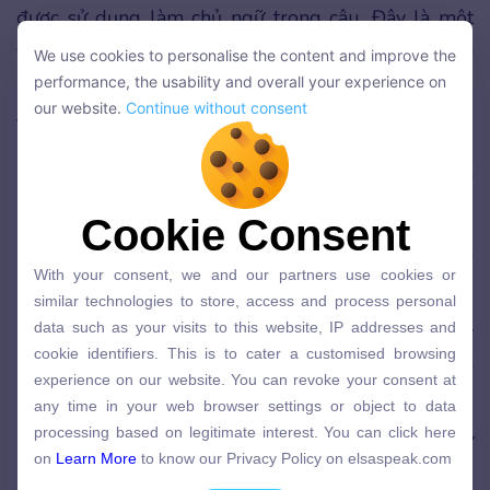
được sử dụng làm chủ ngữ trong câu. Đây là một
cách phổ biến để diễn đạt các ý tưởng hoặc hành
We use cookies to personalise the content and improve the
We use cookies to personalise the content and improve the
động chung, và thường xuất hiện ở đầu câu.
performance, the usability and overall your experience on
performance, the usability and overall your experience on
our website.
Continue without consent
our website.
Continue without consent
Ví dụ:
To travel around the world
is my dream. (Đi
du lịch vòng quanh thế giới là ước mơ của tôi.)
Cookie Consent
Cookie Consent
→
To travel around the world
là động từ nguyên
With your consent, we and our partners use cookies or
With your consent, we and our partners use cookies or
mẫu to travel, đóng vai trò làm chủ ngữ trong câu.
similar technologies to store, access and process personal
similar technologies to store, access and process personal
data such as your visits to this website, IP addresses and
data such as your visits to this website, IP addresses and
To learn a new language
opens up many
cookie identifiers. This is to cater a customised browsing
cookie identifiers. This is to cater a customised browsing
opportunities. (Học một ngôn ngữ mới mở ra
experience on our website. You can revoke your consent at
experience on our website. You can revoke your consent at
nhiều cơ hội.)
any time in your web browser settings or object to data
any time in your web browser settings or object to data
processing based on legitimate interest. You can click here
processing based on legitimate interest. You can click here
→
To learn a new language
là cụm động từ
on
Learn More
to know our Privacy Policy on elsaspeak.com
on
Learn More
to know our Privacy Policy on elsaspeak.com
nguyên mẫu to learn, đóng vai trò làm chủ ngữ.