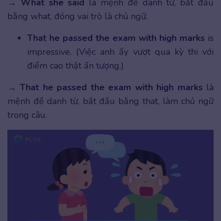
→
What she said
là mệnh đề danh từ, bắt đầu
bằng what, đóng vai trò là chủ ngữ.
That he passed the exam with high marks
is
impressive. (Việc anh ấy vượt qua kỳ thi với
điểm cao thật ấn tượng.)
→
That he passed the exam with high marks
là
mệnh đề danh từ, bắt đầu bằng that, làm chủ ngữ
trong câu.