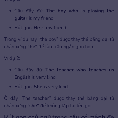
Câu đầy đủ:
The boy who is playing the
guitar
is my friend.
Rút gọn:
He
is my friend.
Trong ví dụ này, “the boy” được thay thế bằng đại từ
nhân xưng
“he”
để làm câu ngắn gọn hơn.
Ví dụ 2:
Câu đầy đủ:
The teacher who teaches us
English
is very kind.
Rút gọn:
She
is very kind.
Ở đây, “The teacher” được thay thế bằng đại từ
nhân xưng
“she”
để không lặp lại tên gọi.
Rút gọn chủ ngữ trong câu có mệnh đề