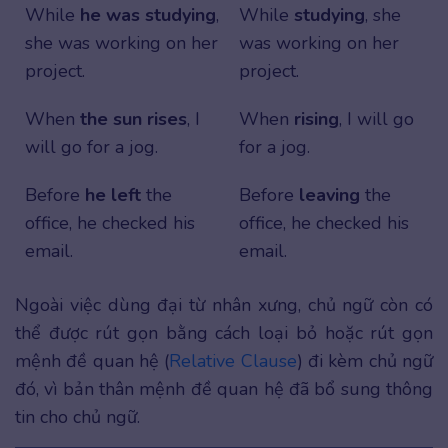
While
he was studying
,
While
studying
, she
she was working on her
was working on her
project.
project.
When
the sun rises
, I
When
rising
, I will go
will go for a jog.
for a jog.
Before
he left
the
Before
leaving
the
office, he checked his
office, he checked his
email.
email.
Ngoài việc dùng đại từ nhân xưng, chủ ngữ còn có
thể được rút gọn bằng cách loại bỏ hoặc rút gọn
mệnh đề quan hệ (
Relative Clause
) đi kèm chủ ngữ
đó, vì bản thân mệnh đề quan hệ đã bổ sung thông
tin cho chủ ngữ.