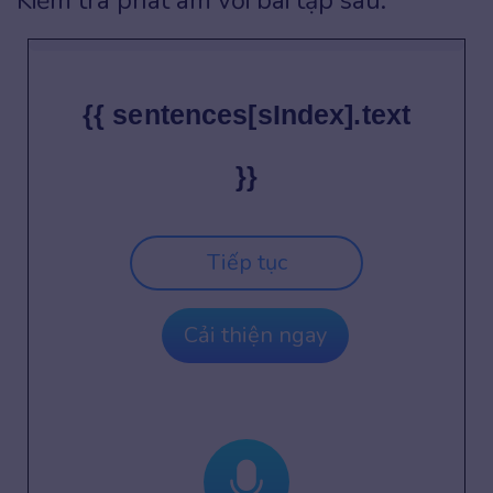
Kiểm tra phát âm với bài tập sau:
{{ sentences[sIndex].text
}}
Tiếp tục
Cải thiện ngay