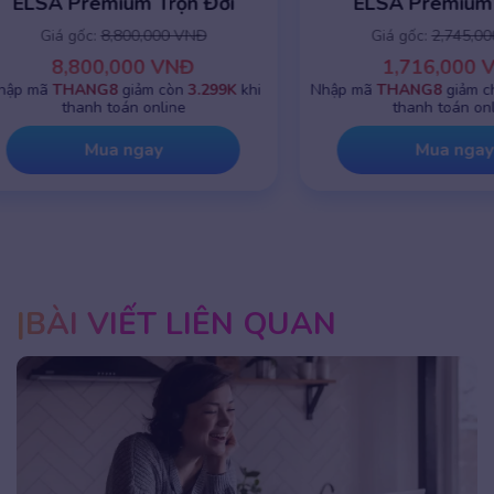
ELSA Premium 1 năm
ELSA Premiu
Giá gốc:
2,745,000 VNĐ
Giá gốc:
8,8
1,716,000 VNĐ
8,800,0
Nhập mã
THANG8
giảm chỉ còn
799K
khi
Nhập mã
THANG8
g
thanh toán online
thanh toá
Mua ngay
Mua 
BÀI VIẾT LIÊN QUAN