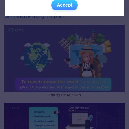
Accept
Accept
>>Xem thêm
:
Nằm lòng quy tắc sử dụng Gerund
và Infinitive trong 10 phút
Chủ ngữ là To + Verb