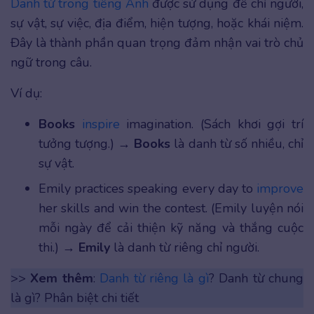
Danh từ trong tiếng Anh
được sử dụng để chỉ người,
sự vật, sự việc, địa điểm, hiện tượng, hoặc khái niệm.
Đây là thành phần quan trọng đảm nhận vai trò chủ
ngữ trong câu.
Ví dụ:
Books
inspire
imagination. (Sách khơi gợi trí
tưởng tượng.) →
Books
là danh từ số nhiều, chỉ
sự vật.
Emily practices speaking every day to
improve
her skills and win the contest. (Emily luyện nói
mỗi ngày để cải thiện kỹ năng và thắng cuộc
thi.) →
Emily
là danh từ riêng chỉ người.
>>
Xem thêm
:
Danh từ riêng là gì
? Danh từ chung
là gì? Phân biệt chi tiết