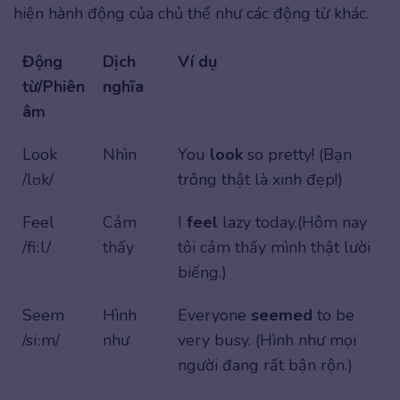
hiện hành động của chủ thể như các động từ khác.
Động
Dịch
Ví dụ
từ/Phiên
nghĩa
âm
Look
Nhìn
You
look
so pretty! (Bạn
/lʊk/
trông thật là xinh đẹp!)
Feel
Cảm
I
feel
lazy today.(Hôm nay
/fiːl/
thấy
tôi cảm thấy mình thật lười
biếng.)
Seem
Hình
Everyone
seemed
to be
/siːm/
như
very busy. (Hình như mọi
người đang rất bận rộn.)