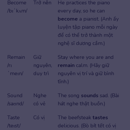
Become
Trở nên
He practices the piano
/bɪˈkʌm/
every day, so he can
become
a pianist. (Anh ấy
luyện tập piano mỗi ngày
để có thể trở thành một
nghệ sĩ dương cầm.)
Remain
Giữ
Stay where you are and
/rɪ
nguyên,
remain
calm. (Hãy giữ
ˈmeɪn/
duy trì
nguyên vị trí và giữ bình
tĩnh.)
Sound
Nghe
The song
sounds
sad. (Bài
/saʊnd/
có vẻ
hát nghe thật buồn.)
Taste
Có vị
The beefsteak
tastes
/teɪst/
delicious. (Bò bít tết có vị