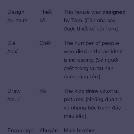
Design
Thiết
This house was
designed
/dɪˈzaɪn/
kế
by Tom. (Căn nhà này
được thiết kế bởi Tom.)
Die
Chết
The number of people
/daɪ/
who
died
in the accident
is increasing. (Số người
chết trong vụ tai nạn
đang tăng lên.)
Draw
Vẽ
The kids
draw
colorful
/drɔː/
pictures. (Những đứa trẻ
vẽ những bức tranh đầy
màu sắc.)
Encourage
Khuyến
Mai’s brother