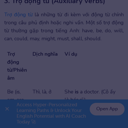
3. Trợ động từ (Auxiliary verbs)
Trợ động từ
là những từ đi kèm với động từ chính
trong câu phủ định hoặc nghi vấn. Một số trợ động
từ thường gặp trong tiếng Anh: have, be, do, will,
can, could, may, might, must, shall, should.
Trợ
Dịch nghĩa
Ví dụ
động
từ
/
Phiên
âm
Be (is,
Thì, là, ở
She
is
a doctor. (Cô ấy
am, are,
là bác sĩ.)
Access Hyper-Personalized 
was,
Open App
Learning Paths & Unlock Your 
were)
English Potential with AI Coach 
👉 Premium 1 năm chỉ 799K
Today 🚀
/ɪz/, /