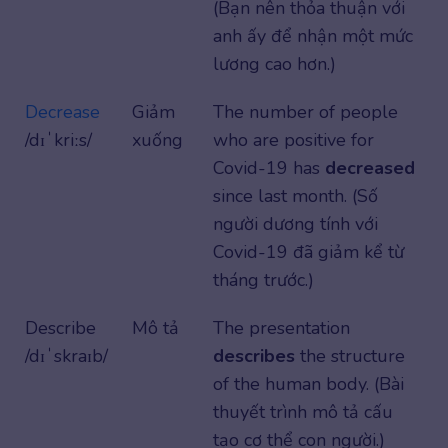
(Bạn nên thỏa thuận với
anh ấy để nhận một mức
lương cao hơn.)
Decrease
Giảm
The number of people
/dɪˈkriːs/
xuống
who are positive for
Covid-19 has
decreased
since last month. (Số
người dương tính với
Covid-19 đã giảm kể từ
tháng trước.)
Describe
Mô tả
The presentation
/dɪˈskraɪb/
describes
the structure
of the human body. (Bài
thuyết trình mô tả cấu
tạo cơ thể con người.)