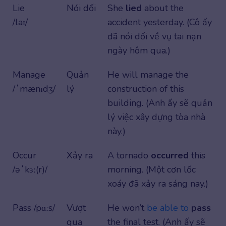
Lie
Nói dối
She
lied
about the
/laɪ/
accident yesterday. (Cô ấy
đã nói dối về vụ tai nạn
ngày hôm qua.)
Manage
Quản
He will manage the
/ˈmænɪdʒ/
lý
construction of this
building. (Anh ấy sẽ quản
lý việc xây dựng tòa nhà
này.)
Occur
Xảy ra
A tornado
occurred
this
/əˈkɜː(r)/
morning. (Một cơn lốc
xoáy đã xảy ra sáng nay.)
Pass /pɑːs/
Vượt
He won’t
be able to
pass
qua
the final test. (Anh ấy sẽ