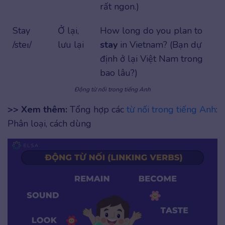
rất ngon.)
Stay
Ở lại,
How long do you plan to
/steɪ/
lưu lại
stay
in Vietnam? (Bạn dự
định ở lại Việt Nam trong
bao lâu?)
Động từ nối trong tiếng Anh
>> Xem thêm:
Tổng hợp các
từ nối trong tiếng Anh
:
Phân loại, cách dùng