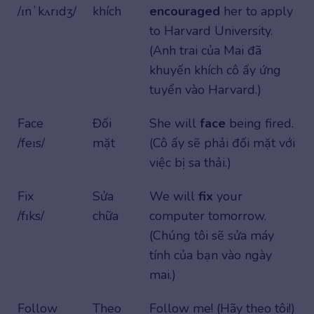
/ɪnˈkʌrɪdʒ/
khích
encouraged
her to apply
to Harvard University.
(Anh trai của Mai đã
khuyến khích cô ấy ứng
tuyển vào Harvard.)
Face
Đối
She will
face
being fired.
/feɪs/
mặt
(Cô ấy sẽ phải đối mặt với
việc bị sa thải.)
Fix
Sửa
We will
fix
your
/fɪks/
chữa
computer tomorrow.
(Chúng tôi sẽ sửa máy
tính của bạn vào ngày
mai.)
Follow
Theo
Follow me! (Hãy theo tôi!)