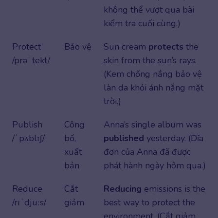
không thể vượt qua bài
kiểm tra cuối cùng.)
Protect
Bảo vệ
Sun cream
protects
the
/prəˈtekt/
skin from the sun’s rays.
(Kem chống nắng bảo vệ
làn da khỏi ánh nắng mặt
trời.)
Publish
Công
Anna’s single album was
/ˈpʌblɪʃ/
bố,
published
yesterday. (Đĩa
xuất
đơn của Anna đã được
bản
phát hành ngày hôm qua.)
Reduce
Cắt
Reducing
emissions is the
/rɪˈdjuːs/
giảm
best way to protect the
environment. (Cắt giảm