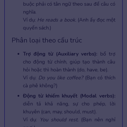
buộc phải có tân ngữ theo sau để câu có
nghĩa.
Ví dụ:
He reads a book.
(Anh ấy đọc một
quyển sách.)
Phân loại theo cấu trúc
Trợ động từ (Auxiliary verbs):
bổ trợ
cho động từ chính, giúp tạo thành câu
hỏi hoặc thì hoàn thành (do, have, be).
Ví dụ:
Do you like coffee?
(Bạn có thích
cà phê không?)
Động từ khiếm khuyết (Modal verbs):
diễn tả khả năng, sự cho phép, lời
khuyên (can, may, should, must).
Ví dụ:
You should rest.
(Bạn nên nghỉ