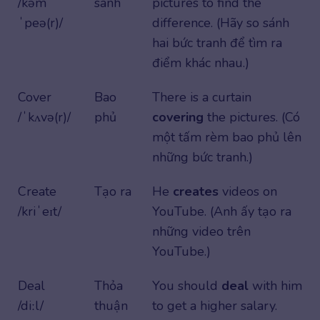
/kəm
sánh
pictures to find the
ˈpeə(r)/
difference. (Hãy so sánh
hai bức tranh để tìm ra
điểm khác nhau.)
Cover
Bao
There is a curtain
/ˈkʌvə(r)/
phủ
covering
the pictures. (Có
một tấm rèm bao phủ lên
những bức tranh.)
Create
Tạo ra
He
creates
videos on
/kriˈeɪt/
YouTube. (Anh ấy tạo ra
những video trên
YouTube.)
Deal
Thỏa
You should
deal
with him
/diːl/
thuận
to get a higher salary.