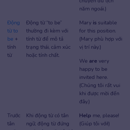
chuyến du lịch
năm ngoái.)
Động
Động từ “to be”
Mary
is
suitable
từ to
thường đi kèm với
for this position.
be
+
tính từ để mô tả
(Mary phù hợp với
tính
trạng thái, cảm xúc
vị trí này.)
từ
hoặc tính chất.
We
are
very
happy to be
invited here.
(Chúng tôi rất vui
khi được mời đến
đây.)
Trước
Khi động từ có tân
Help
me, please!
tân
ngữ, động từ đứng
(Giúp tôi với!)