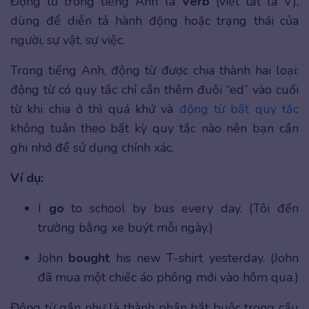
Động từ trong tiếng Anh là
Verb
(viết tắt là V),
dùng để diễn tả hành động hoặc trạng thái của
người, sự vật, sự việc.
Trong tiếng Anh, động từ được chia thành hai loại:
động từ có quy tắc chỉ cần thêm đuôi “ed” vào cuối
từ khi chia ở thì quá khứ và
động từ bất quy tắc
không tuân theo bất kỳ quy tắc nào nên bạn cần
ghi nhớ để sử dụng chính xác.
Ví dụ:
I
go
to school by bus every day. (Tôi đến
trường bằng xe buýt mỗi ngày.)
John
bought
his new T-shirt yesterday. (John
đã mua một chiếc áo phông mới vào hôm qua.)
Động từ gần như là thành phần bắt buộc trong cấu