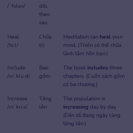
/ˈfɒləʊ/
dõi,
theo
sau
Heal
Chữa
Meditation can
heal
your
/hiːl/
trị
mind. (Thiền có thể chữa
lành tâm hồn bạn.)
Include
Bao
The book
includes
three
/ɪnˈkluːd/
gồm
chapters. (Cuốn sách gồm
có ba chương.)
Increase
Tăng
The population is
/ɪnˈkriːs/
lên
increasing
day by day.
(Dân số đang ngày càng
tăng lên.)