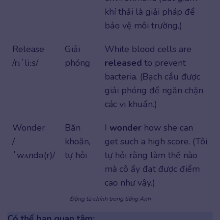
khí thải là giải pháp để
bảo vệ môi trường.)
Release
Giải
White blood cells are
/rɪˈliːs/
phóng
released
to prevent
bacteria. (Bạch cầu được
giải phóng để ngăn chặn
các vi khuẩn.)
Wonder
Băn
I
wonder
how she can
/
khoăn,
get such a high score. (Tôi
ˈwʌndə(r)/
tự hỏi
tự hỏi rằng làm thế nào
mà cô ấy đạt được điểm
cao như vậy.)
Động từ chính trong tiếng Anh
Có thể bạn quan tâm: