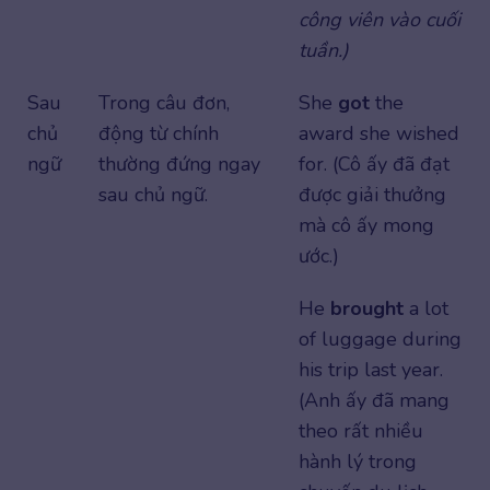
công viên vào cuối
tuần.)
Sau
Trong câu đơn,
She
got
the
chủ
động từ chính
award she wished
ngữ
thường đứng ngay
for. (Cô ấy đã đạt
sau chủ ngữ.
được giải thưởng
mà cô ấy mong
ước.)
He
brought
a lot
of luggage during
his trip last year.
(Anh ấy đã mang
theo rất nhiều
hành lý trong