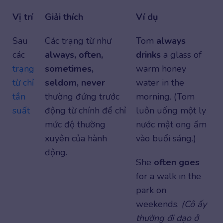
Vị trí
Giải thích
Ví dụ
Sau
Các trạng từ như
Tom
always
các
always, often,
drinks
a glass of
trạng
sometimes,
warm honey
từ chỉ
seldom, never
water in the
tần
thường đứng trước
morning. (Tom
suất
động từ chính để chỉ
luôn uống một ly
mức độ thường
nước mật ong ấm
xuyên của hành
vào buổi sáng.)
động.
She
often goes
for a walk in the
park on
weekends.
(Cô ấy
thường đi dạo ở