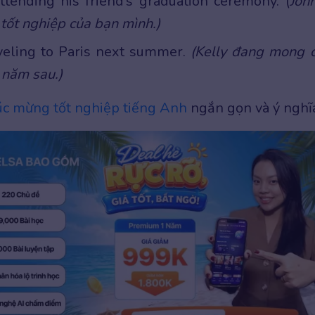
ttending his friend’s graduation ceremony. (
Joh
tốt nghiệp của bạn mình.)
aveling to Paris next summer.
(Kelly đang mong 
 năm sau.)
úc mừng tốt nghiệp tiếng Anh
ngắn gọn và ý nghĩ