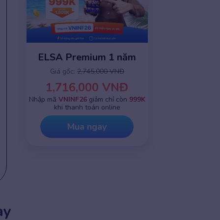
ELSA Premium 1 năm
Giá gốc:
2,745,000 VNĐ
1,716,000 VNĐ
Nhập mã
VNINF26
giảm chỉ còn
999K
khi thanh toán online
Mua ngay
ay