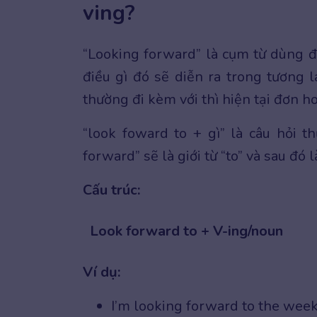
ving?
“Looking forward” là cụm từ dùng 
điều gì đó sẽ diễn ra trong tương l
thường đi kèm với thì hiện tại đơn hoặ
“look foward to + gì” là câu hỏi 
forward” sẽ là giới từ “to” và sau đó
Cấu trúc:
Look forward to + V-ing/noun
Ví dụ:
I’m looking forward to the wee