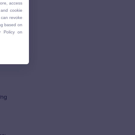
tore, access
 and cookie
 and cookie
u can revoke
u can revoke
ing based on
ing based on
 Policy on
 Policy on
ững