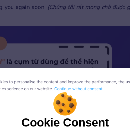
g you again soon.
(Chúng tôi rất mong chờ được 
ies to personalise the content and improve the performance, the us
ies to personalise the content and improve the performance, the us
r experience on our website.
Continue without consent
r experience on our website.
Continue without consent
Cookie Consent
Cookie Consent
onsent, we and our partners use cookies or similar technologies to s