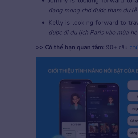
Johnny is looking forward to a
đang mong chờ được tham dự lễ 
Kelly is looking forward to tr
được đi du lịch Paris vào mùa hè
>> Có thể bạn quan tâm:
90+ câu
ch