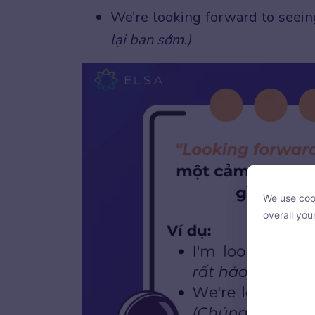
We’re looking forward to seein
lại bạn sớm.)
We use cook
We use cook
overall you
overall you
With your c