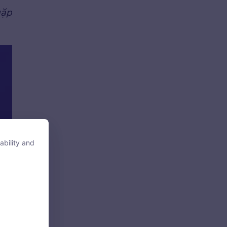
gặp
ability and
ability and
tore, access