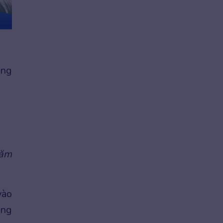
ong
năm
vào
ọng