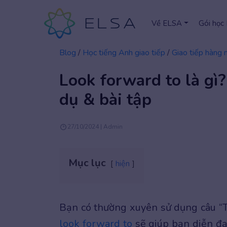
Về ELSA
Gói học
Blog
/
Học tiếng Anh giao tiếp
/
Giao tiếp hàng 
Look forward to là gì?
dụ & bài tập
27/10/2024 | Admin
Mục lục
hiện
Bạn có thường xuyên sử dụng câu “T
look forward to
sẽ giúp bạn diễn đạ