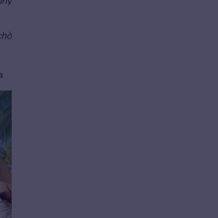
nny
chờ
a