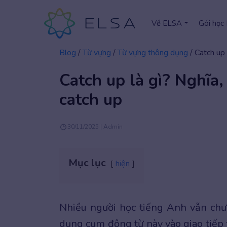
Về ELSA
Gói học
Blog
/
Từ vựng
/
Từ vựng thông dụng
/
Catch up 
Catch up là gì? Nghĩa,
catch up
30/11/2025 | Admin
Mục lục
hiện
Nhiều người học tiếng Anh vẫn chư
dụng cụm động từ này vào giao tiếp 