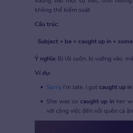
vướng vào một sự việc, tình huốn
không thể kiểm soát.
Cấu trúc
:
Subject + be + caught up in + some
Ý nghĩa:
Bị lôi cuốn, bị vướng vào, m
Ví dụ:
Sorry
I’m late, I got
caught up i
She was so
caught up in
her wo
với công việc đến nỗi quên cả ăn