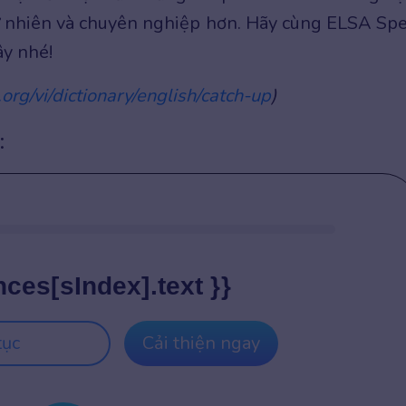
tự nhiên và chuyên nghiệp hơn. Hãy cùng ELSA Sp
ây nhé!
.org/vi/dictionary/english/catch-up
)
:
nces[sIndex].text }}
tục
Cải thiện ngay