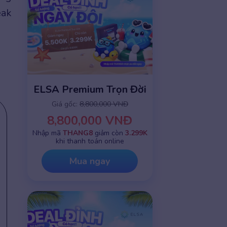
eak
ELSA Premium Trọn Đời
Giá gốc:
8,800,000 VNĐ
8,800,000 VNĐ
Nhập mã
THANG8
giảm còn
3.299K
khi thanh toán online
Mua ngay