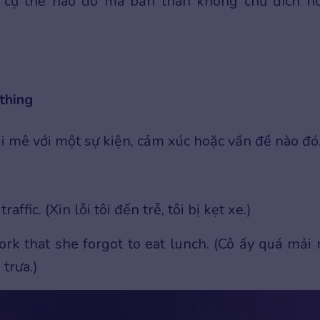
g cụ thể nào đó mà bản thân không chủ đích h
thing
ải mê với một sự kiện, cảm xúc hoặc vấn đề nào đó
n
traffic. (Xin lỗi tôi đến trễ, tôi bị kẹt xe.)
rk that she forgot to eat lunch. (Cô ấy quá mải
 trưa.)