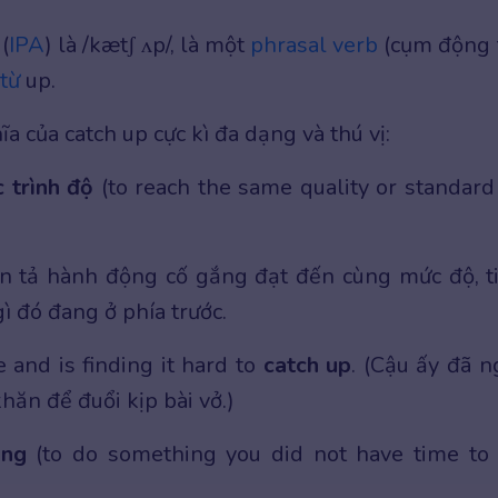
(
IPA
) là /kætʃ ʌp/, là một
phrasal verb
(cụm động 
 từ
up.
a của catch up cực kì đa dạng và thú vị:
c trình độ
(to reach the same quality or standard
ễn tả hành động cố gắng đạt đến cùng mức độ, t
gì đó đang ở phía trước.
e and is finding it hard to
catch up
. (Cậu ấy đã n
hăn để đuổi kịp bài vở.)
ộng
(to do something you did not have time to