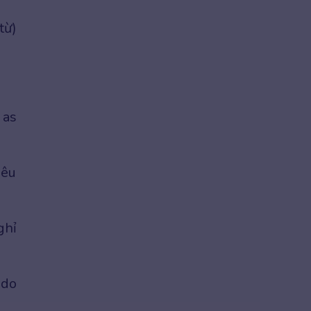
từ)
 as
iêu
ghỉ
 do