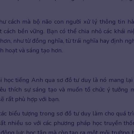
hư cách mà bộ não con người xử lý thông tin h
t cách bền vững. Bạn có thể chia nhỏ các khái n
ơn, như từ đồng nghĩa, từ trái nghĩa hay định ngh
nh hoạt và sáng tạo hơn.
i học tiếng Anh qua sơ đồ tư duy là nó mang lại
êu thích sự sáng tạo và muốn tổ chức ý tưởng 
ẽ rất phù hợp với bạn.
ác biểu tượng trong sơ đồ tư duy làm cho quá tr
rất nhiều so với các phương pháp học truyền thố
 động lực học tập mà còn tạo ra một môi trường 