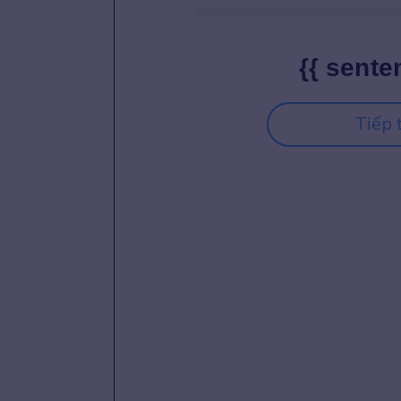
{{ sente
Tiếp 