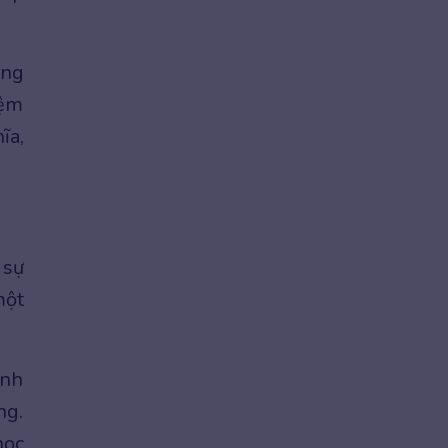
àng
iệm
ĩa,
 sự
một
ình
ng.
học