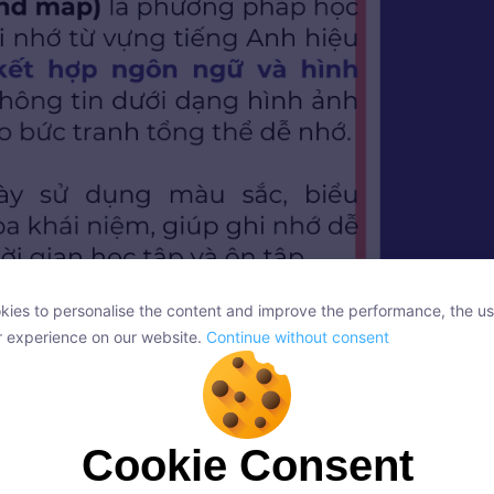
ies to personalise the content and improve the performance, the us
ies to personalise the content and improve the performance, the us
r experience on our website.
Continue without consent
r experience on our website.
Continue without consent
ơng pháp học tập sáng tạo
giúp ghi nhớ thông tin dễ dàng
nh qua sơ đồ tư duy?
Cookie Consent
Cookie Consent
onsent, we and our partners use cookies or similar technologies to s