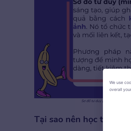
We use cook
We use cook
overall you
overall you
Sơ đồ tư duy (mind map) là phư
Tại sao nên học tiếng A
With your c