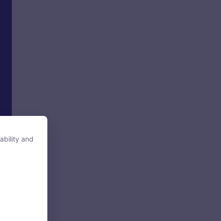
ability and
ability and
tore, access