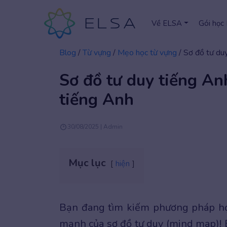
Về ELSA
Gói học
Blog
/
Từ vựng
/
Mẹo học từ vựng
/
Sơ đồ tư duy
Sơ đồ tư duy tiếng Anh
tiếng Anh
30/08/2025 | Admin
Mục lục
hiện
Bạn đang tìm kiếm phương pháp họ
mạnh của sơ đồ tư duy (mind map)!