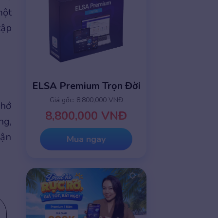
một
tập
ELSA Premium Trọn Đời
Giá gốc:
8,800,000 VNĐ
nhớ
8,800,000 VNĐ
ng,
hận
Mua ngay