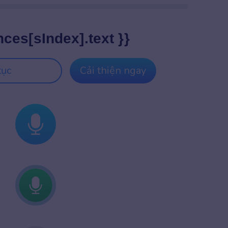
nces[sIndex].text }}
tục
Cải thiện ngay