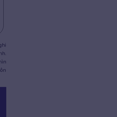
ghi
nh.
hìn
 ôn