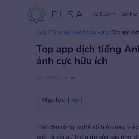
Về ELSA
Gói học
Blog
/
Từ vựng
/
Mẹo học từ vựng
/
Top app dịch
Top app dịch tiếng An
ảnh cực hữu ích
04/02/2025 | Admin
Mục lục
hiện
Thời đại công nghệ số hiện nay, việ
biệt là với sự trợ giúp của các ứng 