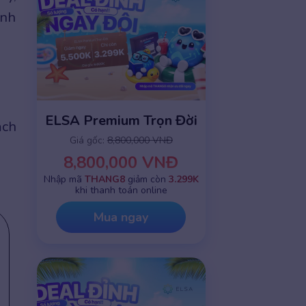
ảnh
ELSA Premium Trọn Đời
ạch
Giá gốc:
8,800,000 VNĐ
8,800,000 VNĐ
Nhập mã
THANG8
giảm còn
3.299K
khi thanh toán online
Mua ngay