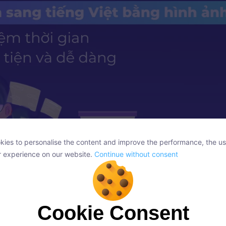
ies to personalise the content and improve the performance, the us
ies to personalise the content and improve the performance, the us
r experience on our website.
Continue without consent
r experience on our website.
Continue without consent
Cookie Consent
Cookie Consent
g app dịch tiếng Anh sang tiếng Việt bằng hình ảnh
onsent, we and our partners use cookies or similar technologies to s