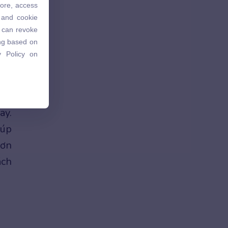
 sử
tore, access
 and cookie
 and cookie
u can revoke
u can revoke
ing based on
ing based on
 Policy on
 Policy on
ay.
iúp
hơn
ách