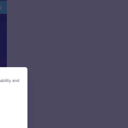
ability and
ability and
tore, access