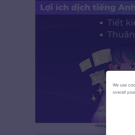
We use cook
We use cook
overall you
overall you
Những lợi ích khi sử dụn
With your c