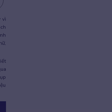
 vì
ịch
anh
hữ,
iết
qua
hụp
iệu