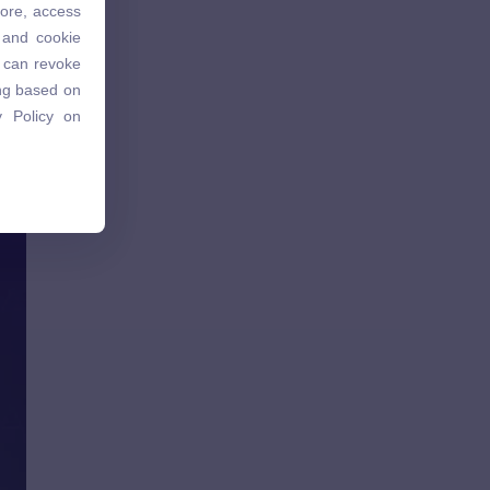
tore, access
 and cookie
 and cookie
u can revoke
u can revoke
ing based on
ing based on
 Policy on
 Policy on