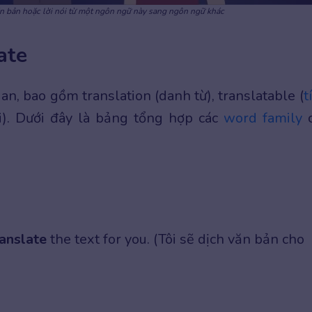
n bản hoặc lời nói từ một ngôn ngữ này sang ngôn ngữ khác
ate
uan, bao gồm translation (danh từ), translatable (
t
ời). Dưới đây là bảng tổng hợp các
word family
c
ranslate
the text for you. (Tôi sẽ dịch văn bản cho