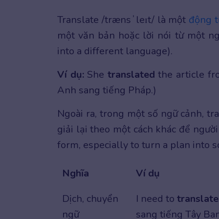
Translate /trænsˈleɪt/ là một
động t
một văn bản hoặc lời nói từ một n
into a different language).
Ví dụ:
She
translated
the article fr
Anh sang tiếng Pháp.)
Ngoài ra, trong một số ngữ cảnh, tr
giải lại theo một cách khác để ngườ
form, especially to turn a plan into 
Nghĩa
Ví dụ
Dịch, chuyển
I need to
translate
ngữ
sang tiếng Tây Ba