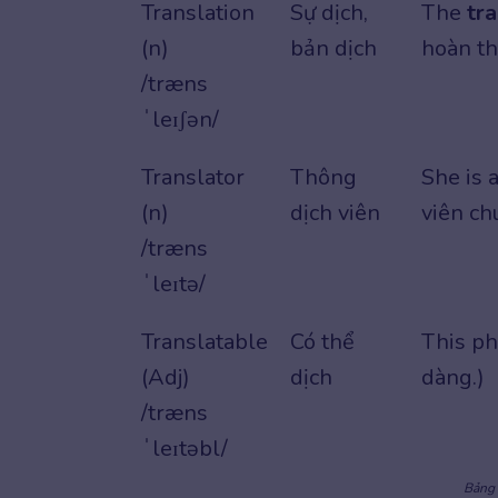
Translation
Sự dịch,
The
tra
(n)
bản dịch
hoàn th
/træns
ˈleɪʃən/
Translator
Thông
She is 
(n)
dịch viên
viên ch
/træns
ˈleɪtə/
Translatable
Có thể
This ph
(Adj)
dịch
dàng.)
/træns
ˈleɪtəbl/
Bảng 