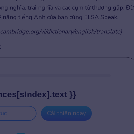
đồng nghĩa, trái nghĩa và các cụm từ thường gặp. Đ
kỹ năng tiếng Anh của bạn cùng ELSA Speak.
cambridge.org/vi/dictionary/english/translate)
:
nces[sIndex].text }}
tục
Cải thiện ngay