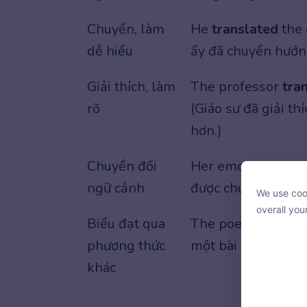
Chuyển, làm
He
translated
the 
dễ hiểu
ấy đã chuyển hướn
Giải thích, làm
The professor
tra
rõ
(Giáo sư đã giải t
hơn.)
Chuyển đổi
Her emotions wer
ngữ cảnh
được chuyển thành
We use cook
We use cook
overall you
overall you
Biểu đạt qua
The poem was
tra
phương thức
một bài hát.)
khác
Bảng 
With your c