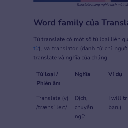
Translate mang nghĩa dịch một vă
Word family của Transl
Từ translate có một số từ loại liên q
từ
), và translator (danh từ chỉ ngư
translate và nghĩa của chúng.
Từ loại /
Nghĩa
Ví dụ
Phiên âm
Translate (v)
Dịch,
I will
t
/trænsˈleɪt/
chuyển
bạn.)
ngữ