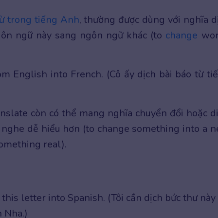
ừ trong tiếng Anh
, thường được dùng với nghĩa d
gôn ngữ này sang ngôn ngữ khác (to
change
wor
om English into French. (Cô ấy dịch bài báo từ ti
anslate còn có thể mang nghĩa chuyển đổi hoặc d
i nghe dễ hiểu hơn (to change something into a 
something real).
this letter into Spanish. (Tôi cần dịch bức thư này
n Nha.)