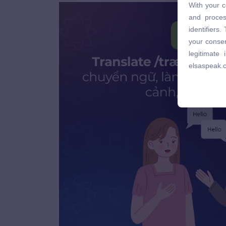
With your c
and proces
and proces
identifiers
identifiers
your consen
your consen
legitimate
legitimate
elsaspeak.
elsaspeak.