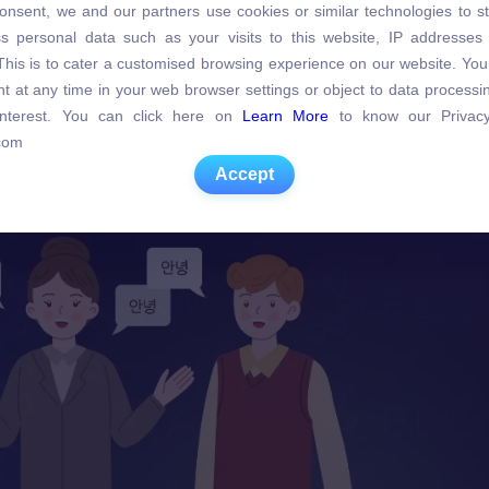
onsent, we and our partners use cookies or similar technologies to s
s personal data such as your visits to this website, IP addresses
s personal data such as your visits to this website, IP addresses
. This is to cater a customised browsing experience on our website. Yo
. This is to cater a customised browsing experience on our website. Yo
t at any time in your web browser settings or object to data process
t at any time in your web browser settings or object to data process
 interest. You can click here on
Learn More
to know our Privacy
 interest. You can click here on
Learn More
to know our Privacy
com
com
Accept
Accept