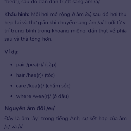
“bed”), sau đó dần dần trượt sang âm /ə/.
Khẩu hình:
Môi hơi mở rộng ở âm /e/, sau đó hơi thu
hẹp lại và thư giãn khi chuyển sang âm /ə/. Lưỡi từ vị
trí trung bình trong khoang miệng, dần thụt về phía
sau và thả lỏng hơn.
Ví dụ:
pair /peə(r)/ (cặp)
hair /heə(r)/ (tóc)
care /keə(r)/ (chăm sóc)
where /weə(r)/ (ở đâu)
Nguyên âm đôi /eɪ/
Đây là âm “ây” trong tiếng Anh, sự kết hợp của âm
/e/ và /ɪ/.