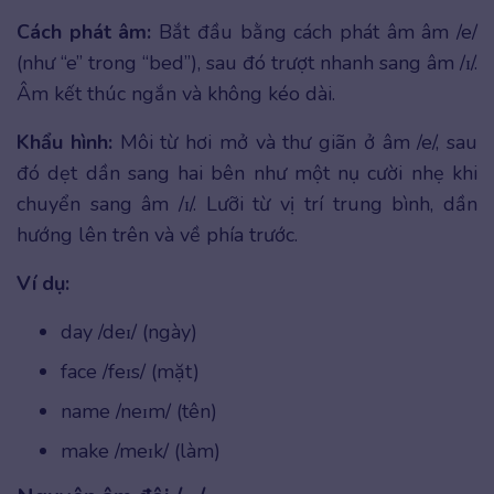
Cách phát âm:
Bắt đầu bằng cách phát âm âm /e/
(như “e” trong “bed”), sau đó trượt nhanh sang âm /ɪ/.
Âm kết thúc ngắn và không kéo dài.
Khẩu hình:
Môi từ hơi mở và thư giãn ở âm /e/, sau
đó dẹt dần sang hai bên như một nụ cười nhẹ khi
chuyển sang âm /ɪ/. Lưỡi từ vị trí trung bình, dần
hướng lên trên và về phía trước.
Ví dụ:
day /deɪ/ (ngày)
face /feɪs/ (mặt)
name /neɪm/ (tên)
make /meɪk/ (làm)