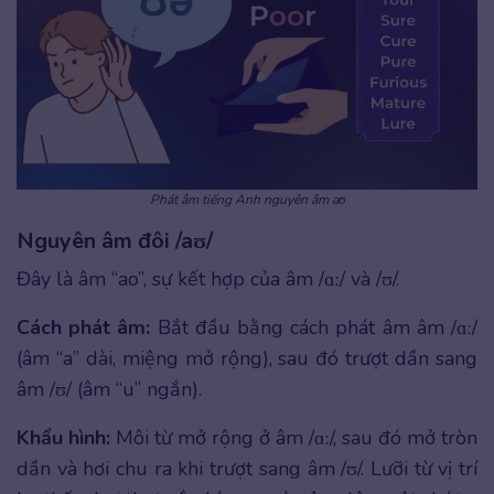
Phát âm tiếng Anh nguyên âm əʊ
Nguyên âm đôi /aʊ/
Đây là âm “ao”, sự kết hợp của âm /ɑː/ và /ʊ/.
Cách phát âm:
Bắt đầu bằng cách phát âm âm /ɑː/
(âm “a” dài, miệng mở rộng), sau đó trượt dần sang
âm /ʊ/ (âm “u” ngắn).
Khẩu hình:
Môi từ mở rộng ở âm /ɑː/, sau đó mở tròn
dần và hơi chu ra khi trượt sang âm /ʊ/. Lưỡi từ vị trí