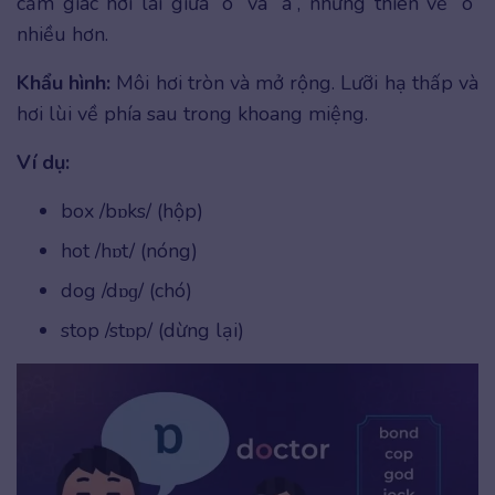
cảm giác hơi lai giữa “o” và “a”, nhưng thiên về “o”
nhiều hơn.
Khẩu hình:
Môi hơi tròn và mở rộng. Lưỡi hạ thấp và
hơi lùi về phía sau trong khoang miệng.
Ví dụ:
box /bɒks/ (hộp)
hot /hɒt/ (nóng)
dog /dɒɡ/ (chó)
stop /stɒp/ (dừng lại)