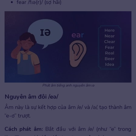
fear /fɪə(r)/ (sợ hãi)
Phát âm tiếng anh nguyên âm ɪə
Nguyên âm đôi /eə/
Âm này là sự kết hợp của âm /e/ và /ə/, tạo thành âm
“e-ơ” trượt.
Cách phát âm:
Bắt đầu với âm /e/ (như “e” trong