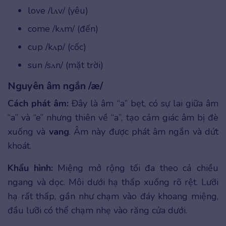
love /lʌv/ (yêu)
come /kʌm/ (đến)
cup /kʌp/ (cốc)
sun /sʌn/ (mặt trời)
Nguyên âm ngắn /æ/
Cách phát âm:
Đây là âm “a” bẹt, có sự lai giữa âm
“a” và “e” nhưng thiên về “a”, tạo cảm giác âm bị đè
xuống và
vang
. Âm này được phát âm ngắn và dứt
khoát.
Khẩu hình:
Miệng mở rộng tối đa theo cả chiều
ngang và dọc. Môi dưới hạ thấp xuống rõ rệt. Lưỡi
hạ rất thấp, gần như chạm vào đáy khoang miệng,
đầu lưỡi có thể chạm nhẹ vào răng cửa dưới.