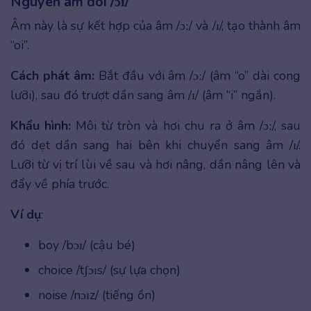
Nguyên âm đôi /ɔɪ/
Âm này là sự kết hợp của âm /ɔː/ và /ɪ/, tạo thành âm
“oi”.
Cách phát âm:
Bắt đầu với âm /ɔː/ (âm “o” dài cong
lưỡi), sau đó trượt dần sang âm /ɪ/ (âm “i” ngắn).
Khẩu hình:
Môi từ tròn và hơi chu ra ở âm /ɔː/, sau
đó dẹt dần sang hai bên khi chuyển sang âm /ɪ/.
Lưỡi từ vị trí lùi về sau và hơi nâng, dần nâng lên và
đẩy về phía trước.
Ví dụ
:
boy /bɔɪ/ (cậu bé)
choice /tʃɔɪs/ (sự lựa chọn)
noise /nɔɪz/ (tiếng ồn)