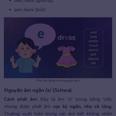
bed /bed/ (giường)
pen /pen/ (bút)
Phát âm tiếng Anh nguyên âm e
Nguyên âm ngắn /ə/ (Schwa)
Cách phát âm:
Đây là âm “ơ” trong tiếng Việt,
nhưng được phát âm
cực kỳ ngắn, nhẹ và lỏng
.
Thường xuất hiện trong các âm tiết không nhấn