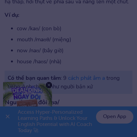
hạ thấp, hơi thụt về phía sau và nâng lên một chút.
Ví dụ:
cow /kaʊ/ (con bò)
mouth /maʊθ/ (miệng)
now /naʊ/ (bây giờ)
house /haʊs/ (nhà)
Có thể bạn quan tâm
: 9
cách phát âm a
trong
tiếng Anh chuẩn như người bản xứ
Nguyên âm đôi /ʊə/
Access Hyper-Personalized 
Âm này là sự kết hợp của âm /ʊ/ và /ə/, đọc giống
Open App
Learning Paths & Unlock Your 
như “uo” trượt.
English Potential with AI Coach 
Today 🚀
Cách phát âm:
Chuyển dần từ âm /ʊ/ (âm “u” ngắn)