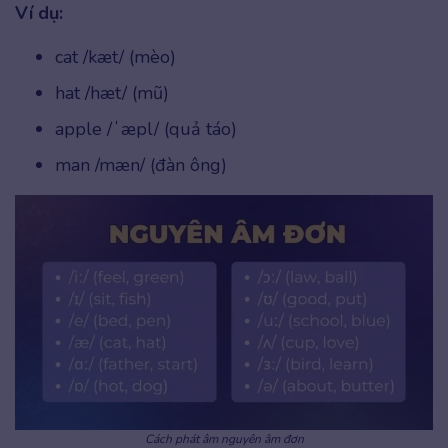
Ví dụ:
cat /kæt/ (mèo)
hat /hæt/ (mũ)
apple /ˈæpl/ (quả táo)
man /mæn/ (đàn ông)
Cách phát âm nguyên âm đơn