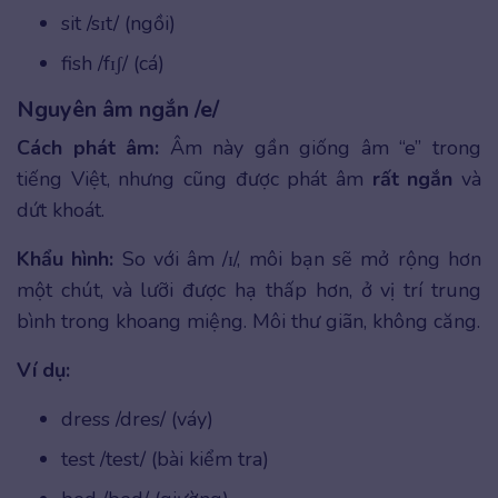
sit /sɪt/ (ngồi)
fish /fɪʃ/ (cá)
Nguyên âm ngắn /e/
Cách phát âm:
Âm này gần giống âm “e” trong
tiếng Việt, nhưng cũng được phát âm
rất ngắn
và
dứt khoát.
Khẩu hình:
So với âm /ɪ/, môi bạn sẽ mở rộng hơn
một chút, và lưỡi được hạ thấp hơn, ở vị trí trung
bình trong khoang miệng. Môi thư giãn, không căng.
Ví dụ:
dress /dres/ (váy)
test /test/ (bài kiểm tra)