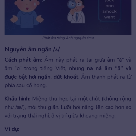
Phát âm tiếng Anh nguyên âm ɒ
Nguyên âm ngắn /ʌ/
Cách phát âm:
Âm này phát ra lai giữa âm “ă” và
âm “ơ” trong tiếng Việt, nhưng
na ná âm “ă” và
được bật hơi ngắn, dứt khoát
. Âm thanh phát ra từ
phía sau cổ họng.
Khẩu hình:
Miệng thu hẹp lại một chút (không rộng
như /æ/), môi thư giãn. Lưỡi hơi nâng lên cao hơn so
với trạng thái nghỉ, ở vị trí giữa khoang miệng.
Ví dụ: