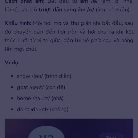
Cách phát âm:
Bắt đầu từ
âm /ə/
(âm “ơ” nhẹ,
lỏng), sau đó
trượt dần sang âm /ʊ/
(âm “u” ngắn).
Khẩu hình:
Môi hơi mở và thư giãn khi bắt đầu, sau
đó chuyển dần đến hơi tròn và hơi chu ra khi kết
thúc. Lưỡi từ vị trí giữa, dần lùi về phía sau và nâng
lên một chút.
Ví dụ:
show /ʃəʊ/ (trình diễn)
goat /ɡəʊt/ (con dê)
home /həʊm/ (nhà)
don’t /dəʊnt/ (không)