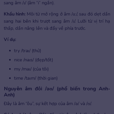
sang âm /ɪ/ (âm “i” ngắn).
Khẩu hình:
Môi từ mở rộng ở âm /ɑː/, sau đó dẹt dần
sang hai bên khi trượt sang âm /ɪ/. Lưỡi từ vị trí hạ
thấp, dần nâng lên và đẩy về phía trước.
Ví dụ:
try /traɪ/ (thử)
nice /naɪs/ (đẹp/tốt)
my /maɪ/ (của tôi)
time /taɪm/ (thời gian)
Nguyên âm đôi /əʊ/ (phổ biến trong Anh-
Anh)
Đây là âm “ôu”, sự kết hợp của âm /ə/ và /ʊ/.