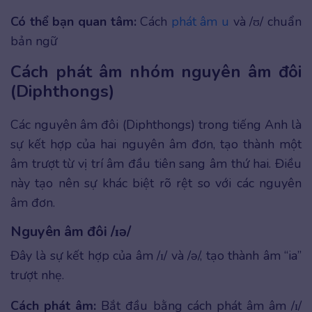
Có thể bạn quan tâm:
Cách
phát âm u
và /ʊ/ chuẩn
bản ngữ
Cách phát âm nhóm nguyên âm đôi
(Diphthongs)
Các nguyên âm đôi (Diphthongs) trong tiếng Anh là
sự kết hợp của hai nguyên âm đơn, tạo thành một
âm trượt từ vị trí âm đầu tiên sang âm thứ hai. Điều
này tạo nên sự khác biệt rõ rệt so với các nguyên
âm đơn.
Nguyên âm đôi /ɪə/
Đây là sự kết hợp của âm /ɪ/ và /ə/, tạo thành âm “ia”
trượt nhẹ.
Cách phát âm:
Bắt đầu bằng cách phát âm âm /ɪ/