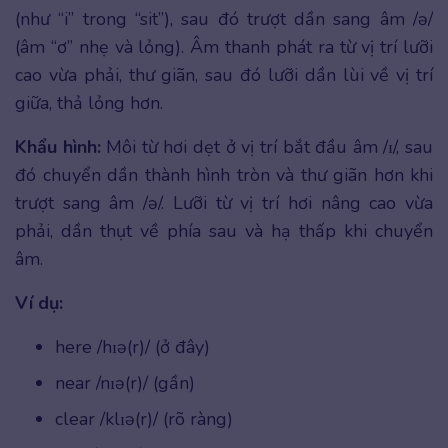
(như “i” trong “sit”), sau đó trượt dần sang âm /ə/
(âm “ơ” nhẹ và lỏng). Âm thanh phát ra từ vị trí lưỡi
cao vừa phải, thư giãn, sau đó lưỡi dần lùi về vị trí
giữa, thả lỏng hơn.
Khẩu hình:
Môi từ hơi dẹt ở vị trí bắt đầu âm /ɪ/, sau
đó chuyển dần thành hình tròn và thư giãn hơn khi
trượt sang âm /ə/. Lưỡi từ vị trí hơi nâng cao vừa
phải, dần thụt về phía sau và hạ thấp khi chuyển
âm.
Ví dụ:
here /hɪə(r)/ (ở đây)
near /nɪə(r)/ (gần)
clear /klɪə(r)/ (rõ ràng)