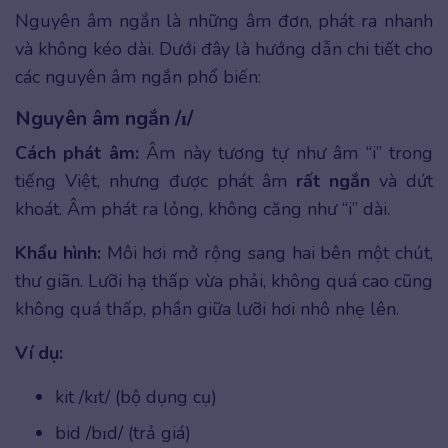
Nguyên âm ngắn là những âm đơn, phát ra nhanh
và không kéo dài. Dưới đây là hướng dẫn chi tiết cho
các nguyên âm ngắn phổ biến:
Nguyên âm ngắn /ɪ/
Cách phát âm:
Âm này tương tự như âm “i” trong
tiếng Việt, nhưng được phát âm
rất ngắn
và dứt
khoát. Âm phát ra lỏng, không căng như “i” dài.
Khẩu hình:
Môi hơi mở rộng sang hai bên một chút,
thư giãn. Lưỡi hạ thấp vừa phải, không quá cao cũng
không quá thấp, phần giữa lưỡi hơi nhô nhẹ lên.
Ví dụ:
kit /kɪt/ (bộ dụng cụ)
bid /bɪd/ (trả giá)