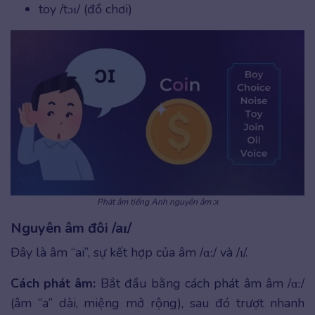
toy /tɔɪ/ (đồ chơi)
Phát âm tiếng Anh nguyên âm ɔɪ
Nguyên âm đôi /aɪ/
Đây là âm “ai”, sự kết hợp của âm /ɑː/ và /ɪ/.
Cách phát âm:
Bắt đầu bằng cách phát âm âm /ɑː/
(âm “a” dài, miệng mở rộng), sau đó trượt nhanh