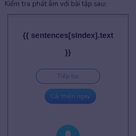
Kiểm tra phát âm với bài tập sau:
{{ sentences[sIndex].text
}}
Tiếp tục
Cải thiện ngay