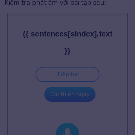
Kiểm tra phát âm với bài tập sau:
{{ sentences[sIndex].text
}}
Tiếp tục
Cải thiện ngay