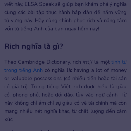
viết này, ELSA Speak sẽ giúp bạn khám phá ý nghĩa
cùng các bài tập thực hành hấp dẫn để nắm vững
từ vựng này. Hãy cùng chinh phục rich và nâng tầm
vốn từ tiếng Anh của bạn ngay hôm nay!
Rich nghĩa là gì?
Theo Cambridge Dictionary, rich /rɪtʃ/ là một
tính từ
trong tiếng Anh
có nghĩa là: having a lot of money
or valuable possessions (có nhiều tiền hoặc tài sản
có giá trị). Trong tiếng Việt, rich được hiểu là giàu
có, phong phú, hoặc dồi dào, tùy vào ngữ cảnh. Từ
này không chỉ ám chỉ sự giàu có về tài chính mà còn
mang nhiều nét nghĩa khác, từ chất lượng đến cảm
xúc.