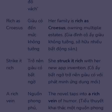
đổ
vách”
Rich as
Giàu có
Her family is
rich as
Croesus
đến
Croesus
, owning multiple
mức
estates. (Gia đình cô ấy giàu
không
không tưởng, sở hữu nhiều
tưởng
bất động sản.)
Strike it
Trở nên
She
struck it rich
with her
rich
giàu có
new app invention. (Cô ấy
bất
bất ngờ trở nên giàu có với
ngờ
phát minh ứng dụng mới.)
A rich
Nguồn
The novel taps into
a rich
vein
phong
vein
of humor. (Tiểu thuyết
phú,
khai thác một nguồn phong