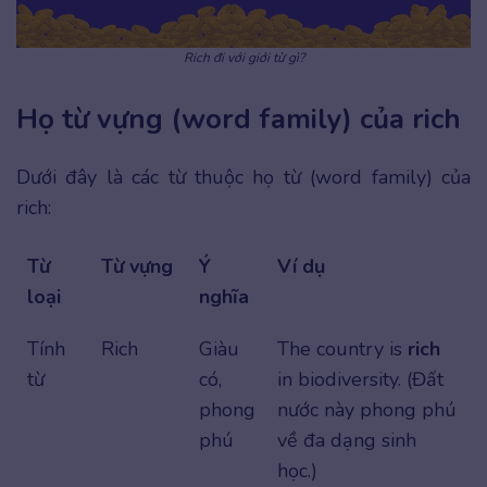
Rich đi với giới từ gì?
Họ từ vựng (word family) của rich
Dưới đây là các từ thuộc họ từ (word family) của
rich:
Từ
Từ vựng
Ý
Ví dụ
loại
nghĩa
Tính
Rich
Giàu
The country is
rich
từ
có,
in biodiversity. (Đất
phong
nước này phong phú
phú
về đa dạng sinh
học.)