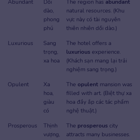
Abundant
Dồi
The region has
abundant
dào,
natural resources. (Khu
phong
vực này có tài nguyên
phú
thiên nhiên dồi dào.)
Luxurious
Sang
The hotel offers a
trọng,
luxurious
experience.
xa hoa
(Khách sạn mang lại trải
nghiệm sang trọng.)
Opulent
Xa
The
opulent
mansion was
hoa,
filled with art. (Biệt thự xa
giàu
hoa đầy ắp các tác phẩm
có
nghệ thuật.)
Prosperous
Thịnh
The
prosperous
city
vượng,
attracts many businesses.