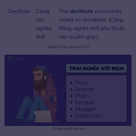
Destitute
Cùng
The
destitute
community
cực,
relied on donations. (Cộng
nghèo
đồng nghèo khổ phụ thuộc
khổ
vào quyên góp.)
Bảng từ trái nghĩa với rich
Từ trái nghĩa với rich