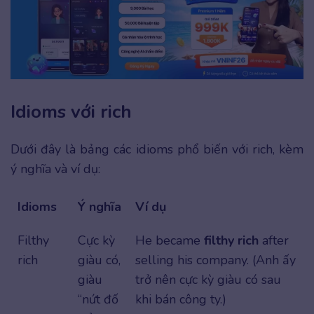
Idioms với rich
Dưới đây là bảng các idioms phổ biến với rich, kèm
ý nghĩa và ví dụ:
Idioms
Ý nghĩa
Ví dụ
Filthy
Cực kỳ
He became
filthy rich
after
rich
giàu có,
selling his company. (Anh ấy
giàu
trở nên cực kỳ giàu có sau
“nứt đố
khi bán công ty.)