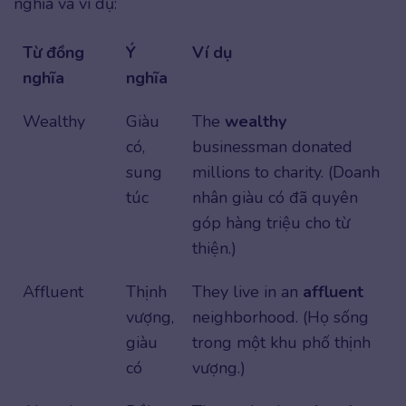
nghĩa và ví dụ:
Từ đồng
Ý
Ví dụ
nghĩa
nghĩa
Wealthy
Giàu
The
wealthy
có,
businessman donated
sung
millions to charity. (Doanh
túc
nhân giàu có đã quyên
góp hàng triệu cho từ
thiện.)
Affluent
Thịnh
They live in an
affluent
vượng,
neighborhood. (Họ sống
giàu
trong một khu phố thịnh
có
vượng.)