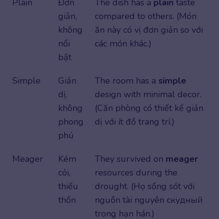
Plain
Đơn
The dish has a
plain
taste
giản,
compared to others. (Món
không
ăn này có vị đơn giản so với
nổi
các món khác.)
bật
Simple
Giản
The room has a
simple
dị,
design with minimal decor.
không
(Căn phòng có thiết kế giản
phong
dị với ít đồ trang trí.)
phú
Meager
Kém
They survived on
meager
cỏi,
resources during the
thiếu
drought. (Họ sống sót với
thốn
nguồn tài nguyên скудный
trong hạn hán.)