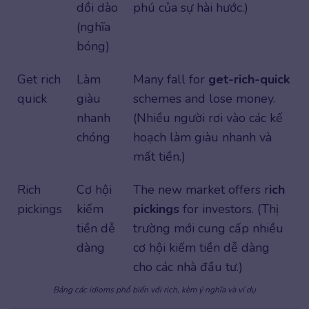
dồi dào
phú của sự hài hước.)
(nghĩa
bóng)
Get rich
Làm
Many fall for
get-rich-quick
quick
giàu
schemes and lose money.
nhanh
(Nhiều người rơi vào các kế
chóng
hoạch làm giàu nhanh và
mất tiền.)
Rich
Cơ hội
The new market offers r
ich
pickings
kiếm
pickings
for investors. (Thị
tiền dễ
trường mới cung cấp nhiều
dàng
cơ hội kiếm tiền dễ dàng
cho các nhà đầu tư.)
Bảng các idioms phổ biến với rich, kèm ý nghĩa và ví dụ