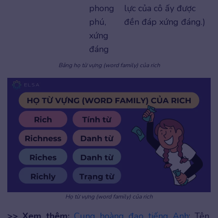
phong
lực của cô ấy được
phú,
đền đáp xứng đáng.)
xứng
đáng
Bảng họ từ vựng (word family) của rich
Họ từ vựng (word family) của rich
>> Xem thêm:
Cung hoàng đạo tiếng Anh
: Tên,