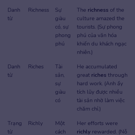
Danh
Richness
Sự
The
richness
of the
từ
giàu
culture amazed the
có, sự
tourists. (Sự phong
phong
phú của văn hóa
phú
khiến du khách ngạc
nhiên.)
Danh
Riches
Tài
He accumulated
từ
sản,
great
riches
through
sự
hard work. (Anh ấy
giàu
tích lũy được nhiều
có
tài sản nhờ làm việc
chăm chỉ.)
Trạng
Richly
Một
Her efforts were
từ
cách
richly
rewarded. (Nỗ