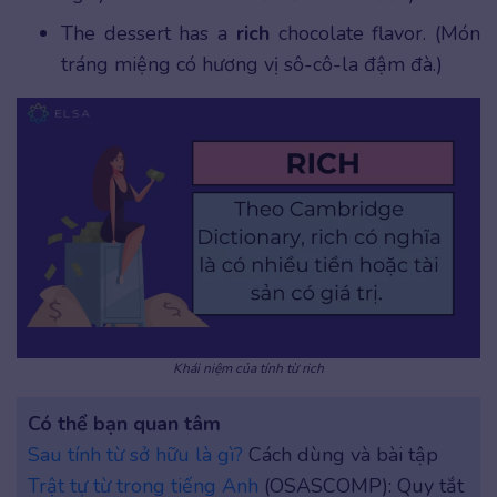
The dessert has a
rich
chocolate flavor. (Món
tráng miệng có hương vị sô-cô-la đậm đà.)
Khái niệm của tính từ rich
Có thể bạn quan tâm
Sau tính từ sở hữu là gì?
Cách dùng và bài tập
Trật tự từ trong tiếng Anh
(OSASCOMP): Quy tắt