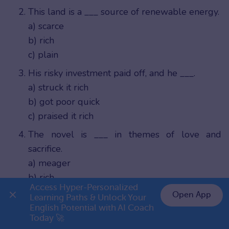
This land is a ___ source of renewable energy.
a) scarce
b) rich
c) plain
His risky investment paid off, and he ___.
a) struck it rich
b) got poor quick
c) praised it rich
The novel is ___ in themes of love and
sacrifice.
a) meager
b) rich
Access Hyper-Personalized 
c) destitute
Open App
Learning Paths & Unlock Your 
English Potential with AI Coach 
The dessert’s ___ texture made it
👉 Premium 1 năm chỉ 999K
Today 🚀
unforgettable.