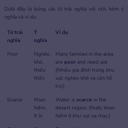
Dưới đây là bảng các từ trái nghĩa với rich, kèm ý
nghĩa và ví dụ:
Từ trái
Ý
Ví dụ
nghĩa
nghĩa
Poor
Nghèo
Many families in the area
khó,
are
poor
and need aid.
thiếu
(Nhiều gia đình trong khu
thốn
vực nghèo khó và cần hỗ
trợ.)
Scarce
Khan
Water is
scarce
in the
hiếm,
desert region. (Nước khan
ít ỏi
hiếm ở khu vực sa mạc.)