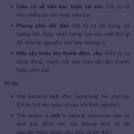
Giàu có về tiền bạc hoặc tài sản
: Chỉ sự sở
hữu nhiều tài sản hoặc tiền bạc.
Phong phú, dồi dào
: Mô tả sự đa dạng, số
lượng lớn, hoặc chất lượng cao của một thứ gì
đó, như tài nguyên, văn hóa, hương vị.
Màu sắc hoặc âm thanh đậm, sâu
: Diễn tả sự
sống động, mạnh mẽ của màu sắc, âm thanh,
hoặc cảm xúc.
Ví dụ:
She became
rich
after launching her startup.
(Cô ấy trở nên giàu có sau khi khởi nghiệp.)
The region is
rich
in natural resources like oil
and gas. (Khu vực này phong phú về tài
nguyên thiên nhiên như dầu và khí đốt.)