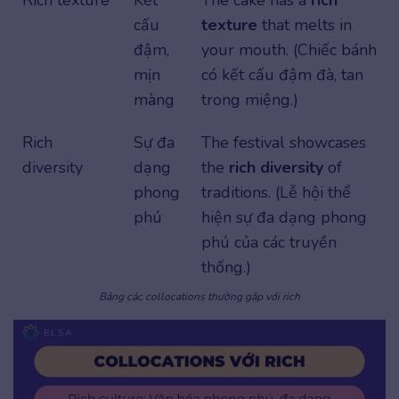
Rich texture
Kết
The cake has a
rich
cấu
texture
that melts in
đậm,
your mouth. (Chiếc bánh
mịn
có kết cấu đậm đà, tan
màng
trong miệng.)
Rich
Sự đa
The festival showcases
diversity
dạng
the
rich diversity
of
phong
traditions. (Lễ hội thể
phú
hiện sự đa dạng phong
phú của các truyền
thống.)
Bảng các collocations thường gặp với rich