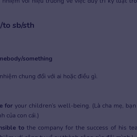
 nhiệm với hiệu trưởng về việc duy trì kỷ luật tr
/to sb/sth
somebody/something
nhiệm chung đối với ai hoặc điều gì.
e for
your children’s well-being. (Là cha mẹ, bạn
h của con cái.)
nsible to
the company for the success of his te