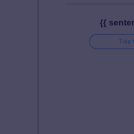
{{ sente
Tiếp 