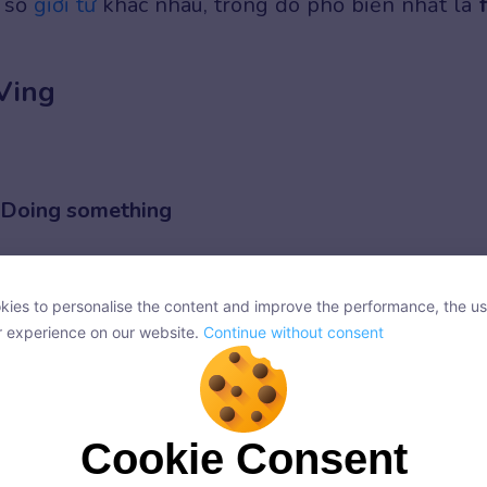
t số
giới từ
khác nhau, trong đó phổ biến nhất là
 Ving
/ Doing something
ười hoặc đối tượng có trách nhiệm trong một h
ies to personalise the content and improve the performance, the us
ies to personalise the content and improve the performance, the us
r experience on our website.
Continue without consent
r experience on our website.
Continue without consent
 the marketing team. (Cô ấy chịu trách nhiệm q
Cookie Consent
Cookie Consent
onsent, we and our partners use cookies or similar technologies to s