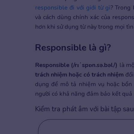
responsible đi với giới từ gì
? Trong 
và cách dùng chính xác của responsi
hơn khi sử dụng từ này trong mọi tì
Responsible là gì?
Responsible (/rɪˈspɒn.sə.bəl/)
là mộ
trách nhiệm hoặc có trách nhiệm
đối
dụng để mô tả nhiệm vụ hoặc bổn 
người có khả năng đảm bảo kết quả 
Kiểm tra phát âm với bài tập sau