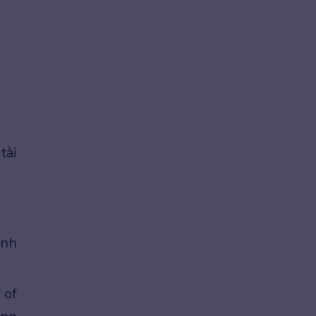
tài
ính
 of