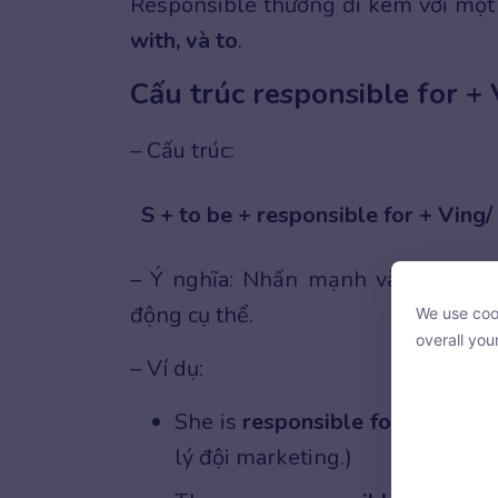
Responsible thường đi kèm với mộ
with, và to
.
Cấu trúc responsible for +
– Cấu trúc:
S + to be + responsible for + Ving
– Ý nghĩa: Nhấn mạnh vào việc ng
động cụ thể.
We use cook
We use cook
overall you
overall you
– Ví dụ:
She is
responsible for
managing
lý đội marketing.)
With your c