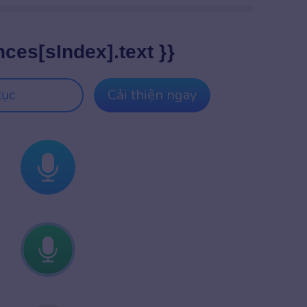
nces[sIndex].text }}
tục
Cải thiện ngay