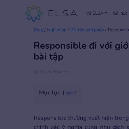
Về ELSA
Gói học
Blog
/
Ngữ pháp
/
Bài tập ngữ pháp
/
Responsible
Responsible đi với giớ
bài tập
05/01/2025 | Admin
Mục lục
hiện
Responsible thường xuất hiện trong 
chính xác ý nghĩa cũng như cách s