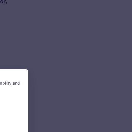
for,
oạt
ability and
ability and
uản
tore, access