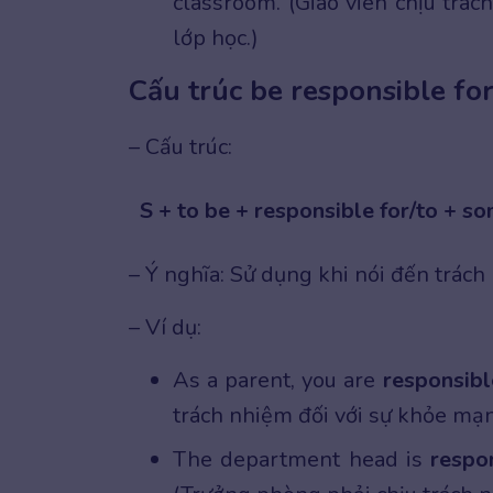
classroom. (Giáo viên chịu trách
lớp học.)
Cấu trúc be responsible for
– Cấu trúc:
S + to be + responsible for/to + 
– Ý nghĩa: Sử dụng khi nói đến trách 
– Ví dụ:
As a parent, you are
responsibl
trách nhiệm đối với sự khỏe mạn
The department head is
respo