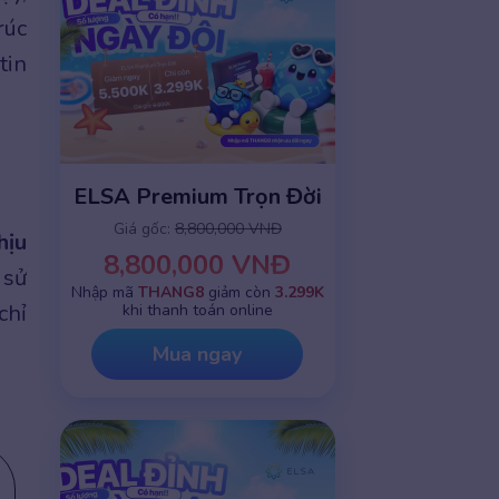
rúc
tin
ELSA Premium Trọn Đời
Giá gốc:
8,800,000 VNĐ
hịu
8,800,000 VNĐ
 sử
Nhập mã
THANG8
giảm còn
3.299K
chỉ
khi thanh toán online
Mua ngay