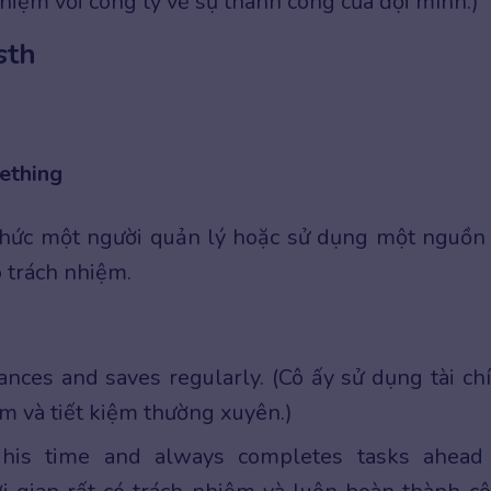
hiệm với công ty về sự thành công của đội mình.)
sth
mething
thức một người quản lý hoặc sử dụng một nguồn 
 trách nhiệm.
ances and saves regularly. (Cô ấy sử dụng tài ch
m và tiết kiệm thường xuyên.)
his time and always completes tasks ahead