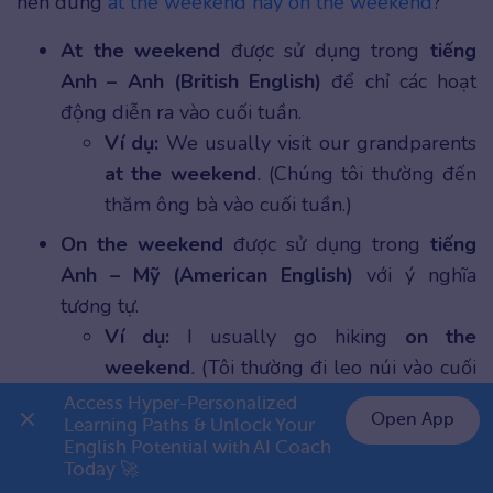
nên dùng
at the weekend hay on the weekend
?
At the weekend
được sử dụng trong
tiếng
Anh – Anh (British English)
để chỉ các hoạt
động diễn ra vào cuối tuần.
Ví dụ:
We usually visit our grandparents
at the weekend
.
(Chúng tôi thường đến
thăm ông bà vào cuối tuần.)
On the weekend
được sử dụng trong
tiếng
Anh – Mỹ (American English)
với ý nghĩa
tương tự.
Ví dụ:
I usually go hiking
on the
weekend
.
(Tôi thường đi leo núi vào cuối
tuần.)
Access Hyper-Personalized 
Open App
Learning Paths & Unlock Your 
Khi nói về địa điểm
English Potential with AI Coach 
👉 Premium 1 năm chỉ 799K
Today 🚀