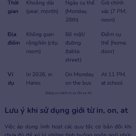
Thời
Khoảng dài
Ngày cụ thể
Giờ chính
gian
(year, month)
(Monday,
xác (7 PM,
28th)
noon)
Địa
Không gian
Bề mặt/
Điểm cụ
điểm
rộng/kín (city,
đường
thể (home,
room)
(table,
door)
street)
Ví
In 2026, in
On Monday,
At 11 PM,
dụ
Hanoi
on the bus
at school
Bảng so sánh In vs On vs At
Lưu ý khi sử dụng giới từ in, on, at
Việc áp dụng linh hoạt các quy tắc cơ bản đôi khi
chưa đủ để xử lý những tình huống ngôn ngữ phức