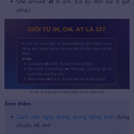
She arrived
at
8 a.m. (Cô ấy đến lúc 8 giờ
sáng.)
In, on, at là ba giới từ phổ biến trong tiếng Anh
Xem thêm
:
Cách viết ngày tháng trong tiếng Anh
đúng
chuẩn, dễ nhớ