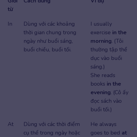
Giới
Cách dùng
Ví dụ
từ
In
Dùng với các khoảng
I usually
thời gian chung trong
exercise
in the
ngày như buổi sáng,
morning
. (Tôi
buổi chiều, buổi tối.
thường tập thể
dục vào buổi
sáng.)
She reads
books
in the
evening
. (Cô ấy
đọc sách vào
buổi tối.)
At
Dùng với các thời điểm
He always
cụ thể trong ngày hoặc
goes to bed
at