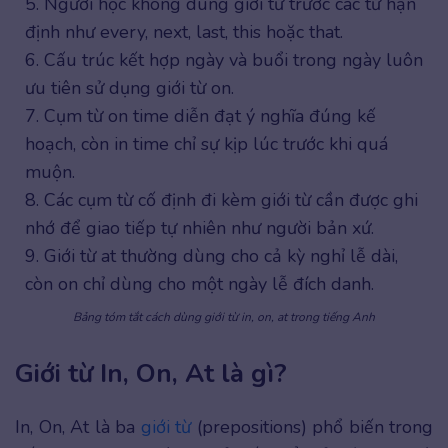
5. Người học không dùng giới từ trước các từ hạn
định như every, next, last, this hoặc that.
6. Cấu trúc kết hợp ngày và buổi trong ngày luôn
ưu tiên sử dụng giới từ on.
7. Cụm từ on time diễn đạt ý nghĩa đúng kế
hoạch, còn in time chỉ sự kịp lúc trước khi quá
muộn.
8. Các cụm từ cố định đi kèm giới từ cần được ghi
nhớ để giao tiếp tự nhiên như người bản xứ.
9. Giới từ at thường dùng cho cả kỳ nghỉ lễ dài,
còn on chỉ dùng cho một ngày lễ đích danh.
Bảng tóm tắt cách dùng giới từ in, on, at trong tiếng Anh
Giới từ In, On, At là gì?
In, On, At là ba
giới từ
(prepositions) phổ biến trong