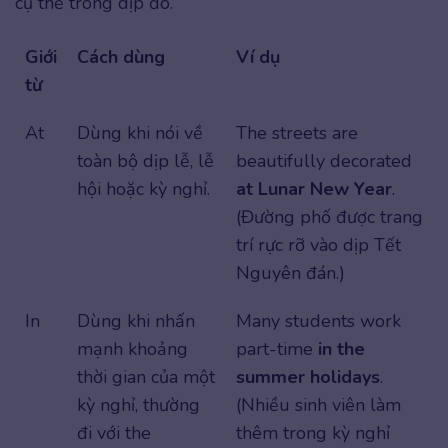
cụ thể trong dịp đó.
Giới
Cách dùng
Ví dụ
từ
At
Dùng khi nói về
The streets are
toàn bộ dịp lễ, lễ
beautifully decorated
hội hoặc kỳ nghỉ.
at Lunar New Year
.
(Đường phố được trang
trí rực rỡ vào dịp Tết
Nguyên đán.)
In
Dùng khi nhấn
Many students work
mạnh khoảng
part-time
in the
thời gian của một
summer holidays
.
kỳ nghỉ, thường
(Nhiều sinh viên làm
đi với the
thêm trong kỳ nghỉ