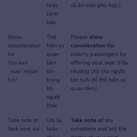
hoặc
và ăn mặc phù hợp.)
cảnh
báo
Show
Thể
Please
show
consideration
hiện sự
consideration for
for
quan
elderly passengers by
/ʃoʊ kən
tâm,
offering your seat. (Hãy
ˌsɪdəˈreɪʃən
tôn
nhường chỗ cho người
fɔːr/
trọng
lớn tuổi để thể hiện sự
tới
quan tâm.)
người
khác
Take note of
Ghi lại
Take note of
any
/teɪk noʊt əv/
hoặc
symptoms and tell the