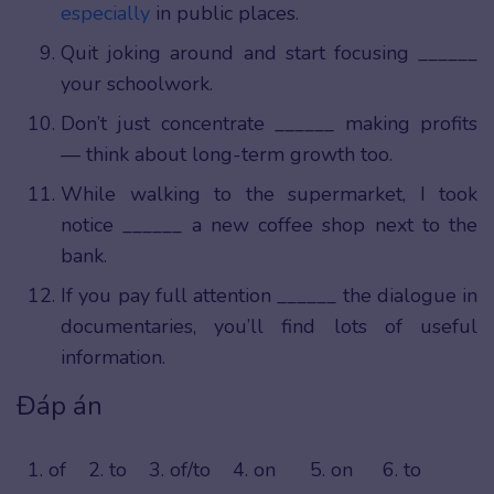
especially
in public places.
Quit joking around and start focusing ______
your schoolwork.
Don’t just concentrate ______ making profits
— think about long-term growth too.
While walking to the supermarket, I took
notice ______ a new coffee shop next to the
bank.
If you pay full attention ______ the dialogue in
documentaries, you’ll find lots of useful
information.
Đáp án
1. of
2. to
3. of/to
4. on
5. on
6. to