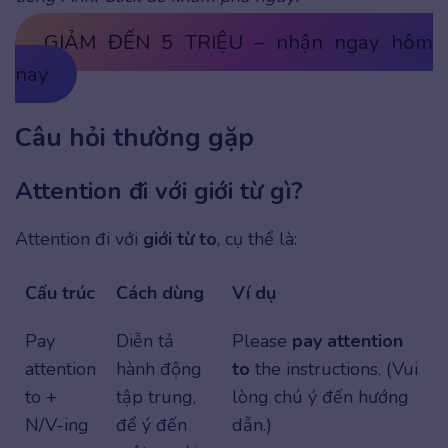
GIẢM ĐẾN 5 TRIỆU – nhận ngay hôm
nay
Câu hỏi thường gặp
Attention đi với giới từ gì?
Attention đi với
giới từ
to
, cụ thể là:
Cấu trúc
Cách dùng
Ví dụ
Pay
Diễn tả
Please
pay attention
attention
hành động
to
the instructions. (Vui
to +
tập trung,
lòng chú ý đến hướng
N/V-ing
để ý đến
dẫn.)