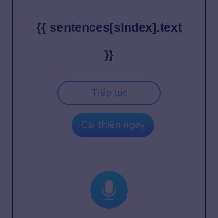
{{ sentences[sIndex].text
}}
Tiếp tục
Cải thiện ngay