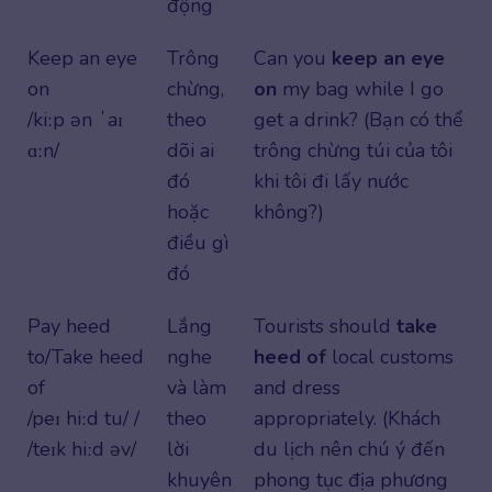
động
Keep an eye
Trông
Can you
keep an eye
on
chừng,
on
my bag while I go
/kiːp ən ˈaɪ
theo
get a drink? (Bạn có thể
ɑːn/
dõi ai
trông chừng túi của tôi
đó
khi tôi đi lấy nước
hoặc
không?)
điều gì
đó
Pay heed
Lắng
Tourists should
take
to/Take heed
nghe
heed of
local customs
of
và làm
and dress
/peɪ hiːd tu/ /
theo
appropriately. (Khách
/teɪk hiːd əv/
lời
du lịch nên chú ý đến
khuyên
phong tục địa phương