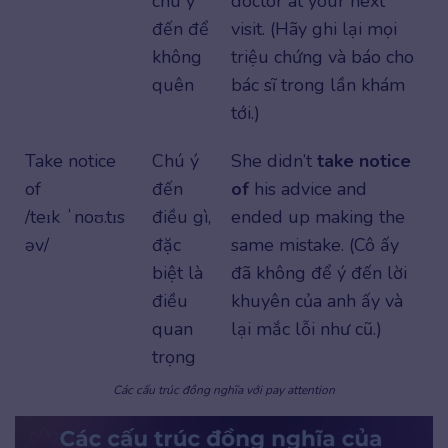
chú ý
doctor at your next
đến để
visit. (Hãy ghi lại mọi
không
triệu chứng và báo cho
quên
bác sĩ trong lần khám
tới.)
Take notice
Chú ý
She didn’t
take notice
of
đến
of
his advice and
/teɪk ˈnoʊ.tɪs
điều gì,
ended up making the
əv/
đặc
same mistake. (Cô ấy
biệt là
đã không để ý đến lời
điều
khuyên của anh ấy và
quan
lại mắc lỗi như cũ.)
trọng
Các cấu trúc đồng nghĩa với pay attention