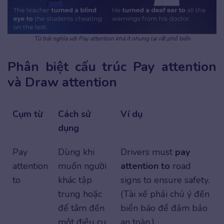
Từ trái nghĩa với Pay attention khá ít nhưng lại rất phổ biến
Phân biệt cấu trúc Pay attention
và Draw attention
Cụm từ
Cách sử
Ví dụ
dụng
Pay
Dùng khi
Drivers must
pay
attention
muốn người
attention to
road
to
khác tập
signs to ensure safety.
trung hoặc
(Tài xế phải chú ý đến
để tâm đến
biển báo để đảm bảo
một điều cụ
an toàn.)