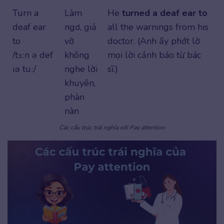
Turn a
Làm
He
turned a deaf ear to
deaf ear
ngơ, giả
all the warnings from his
to
vờ
doctor. (Anh ấy phớt lờ
/tɜːn ə def
không
mọi lời cảnh báo từ bác
ɪə tuː/
nghe lời
sĩ.)
khuyên,
phàn
nàn
Các cấu trúc trái nghĩa với Pay attention