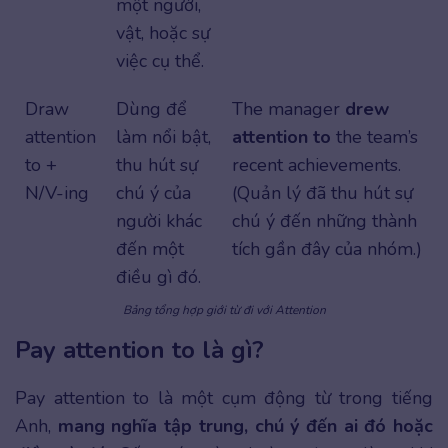
một người,
vật, hoặc sự
việc cụ thể.
Draw
Dùng để
The manager
drew
attention
làm nổi bật,
attention to
the team’s
to +
thu hút sự
recent achievements.
N/V-ing
chú ý của
(Quản lý đã thu hút sự
người khác
chú ý đến những thành
đến một
tích gần đây của nhóm.)
điều gì đó.
Bảng tổng hợp giới từ đi với Attention
Pay attention to là gì?
Pay attention to là một cụm động từ trong tiếng
Anh,
mang nghĩa tập trung, chú ý đến ai đó hoặc