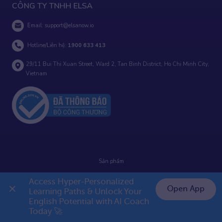
CÔNG TY TNHH ELSA
Email:
support@elsanow.io
Hotline/Liên hệ:
1900 633 413
29/11 Bui Thi Xuan Street, Ward 2, Tan Binh District, Ho Chi Minh City,
Vietnam
Sản phẩm
Câu hỏi thường gặp
Access Hyper-Personalized 
Open App
Learning Paths & Unlock Your 
Điều khoản
English Potential with AI Coach 
👉 Premium 1 năm chỉ 799K
Today 🚀
Hướng dẫn sử dụng