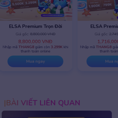
ELSA Premium 1 năm
ELSA Premiu
Giá gốc:
2,745,000 VNĐ
Giá gốc:
8,8
1,716,000 VNĐ
8,800,0
Nhập mã
THANG8
giảm chỉ còn
799K
khi
Nhập mã
THANG8
g
thanh toán online
thanh toá
Mua ngay
Mua 
BÀI VIẾT LIÊN QUAN