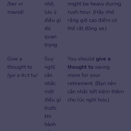
/ber ɪn
nhớ,
might be heavy during
maɪnd/
lưu ý
rush hour. (Hãy nhớ
điều gì
rằng giờ cao điểm có
đó
thể rất đông xe.)
quan
trọng
Give a
Suy
You should
give a
thought to
nghĩ,
thought to
saving
/ɡɪv ə θɔːt tu/
cân
more for your
nhắc
retirement. (Bạn nên
một
cân nhắc tiết kiệm thêm
điều gì
cho lúc nghỉ hưu.)
trước
khi
hành