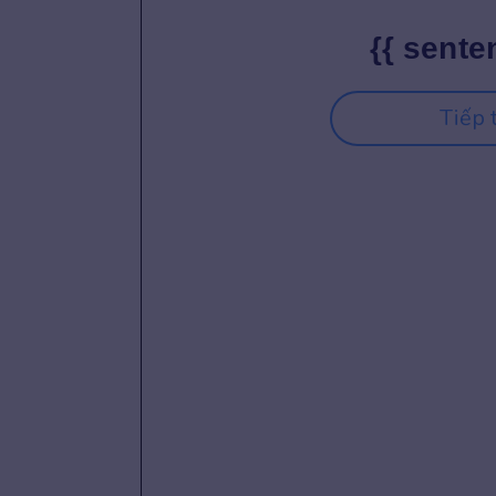
{{ sente
Tiếp 