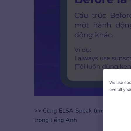
We use cook
We use cook
overall you
overall you
>> Cùng ELSA Speak tìm hiểu thêm
trong tiếng Anh
With your c