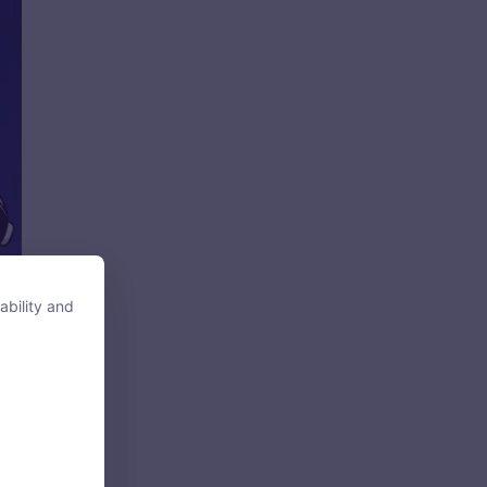
ability and
ability and
i 2
tore, access