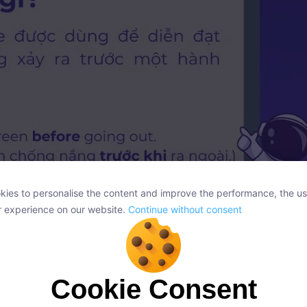
ies to personalise the content and improve the performance, the us
ies to personalise the content and improve the performance, the us
r experience on our website.
Continue without consent
r experience on our website.
Continue without consent
Before là gì?
 những kiến thức tiếng Anh về
Câu điều kiện loạ
Cookie Consent
Cookie Consent
onsent, we and our partners use cookies or similar technologies to s