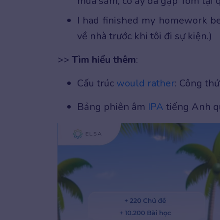
mua sắm, cô ấy đã gặp Tom tại q
I had finished my homework bef
về nhà trước khi tôi đi sự kiện.)
>>
Tìm hiểu thêm
:
Cấu trúc
would rather
: Công thứ
Bảng phiên âm
IPA
tiếng Anh q