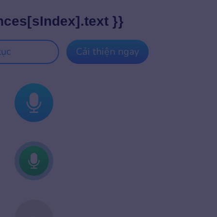
nces[sIndex].text }}
tục
Cải thiện ngay