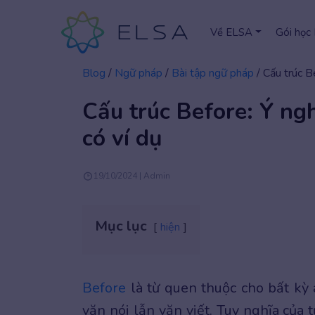
Về ELSA
Gói học
Blog
/
Ngữ pháp
/
Bài tập ngữ pháp
/
Cấu trúc B
Cấu trúc Before: Ý ng
có ví dụ
19/10/2024 | Admin
Mục lục
hiện
Before
là từ quen thuộc cho bất kỳ 
văn nói lẫn văn viết. Tuy nghĩa của