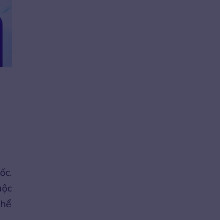
ốc.
uộc
thể