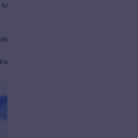
 tự
iết
tra