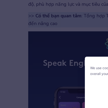
độ, phù hợp năng lực và mục tiêu của
>>
Có thể bạn quan tâm
: Tổng hợp
đến nâng cao
We use cook
We use cook
overall you
overall you
With your c