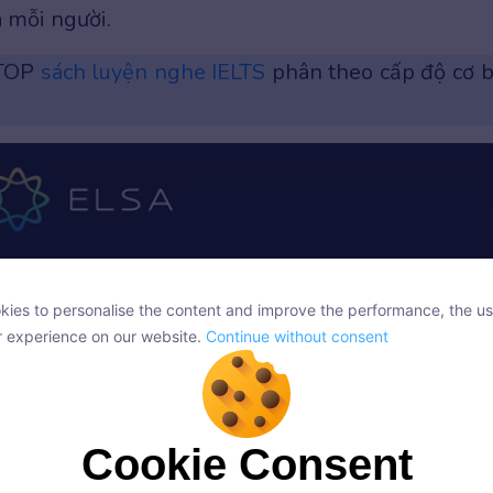
 mỗi người.
 TOP
sách luyện nghe IELTS
phân theo cấp độ cơ 
ies to personalise the content and improve the performance, the us
ies to personalise the content and improve the performance, the us
r experience on our website.
Continue without consent
r experience on our website.
Continue without consent
Cookie Consent
Cookie Consent
onsent, we and our partners use cookies or similar technologies to s