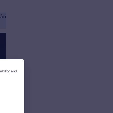
bản
ability and
ability and
tore, access