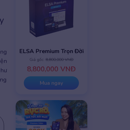
y
ELSA Premium Trọn Đời
ùng
Giá gốc:
8,800,000 VNĐ
yện
8,800,000 VNĐ
hư
ớng
Mua ngay