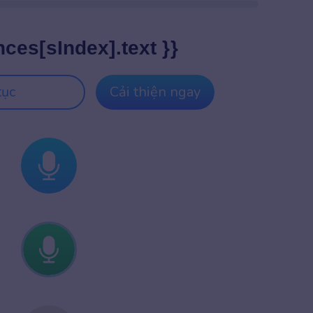
nces[sIndex].text }}
tục
Cải thiện ngay