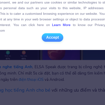
onsent, we and our partners use cookies or similar technologies to s
s personal data such as your visits to this website, IP addresses
s personal data such as your visits to this website, IP addresses
. This is to cater a customised browsing experience on our website. Yo
. This is to cater a customised browsing experience on our website. Yo
t at any time in your web browser settings or object to data process
t at any time in your web browser settings or object to data process
 interest. You can click here on
Learn More
to know our Privacy
 interest. You can click here on
Learn More
to know our Privacy
com
com
Accept
Accept
n nghe tiếng Anh
, ELSA Speak được trang bị công nghệ t
thông minh. Chỉ mất 5s cài đặt, bạn có thể dễ dàng tìm kiếm
i ngày trên
điện thoại iOS
và Android.
g học tiếng Anh cho bé
với những ưu điểm và th