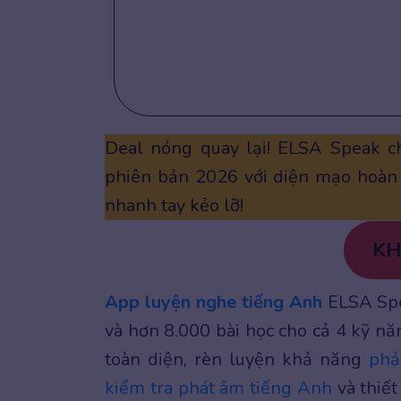
Deal nóng quay lại! ELSA Speak 
phiên bản 2026 với diện mạo hoàn 
nhanh tay kẻo lỡ!
KH
App luyện nghe tiếng Anh
ELSA Spe
và hơn 8.000 bài học cho cả 4 kỹ nă
toàn diện, rèn luyện khả năng
phả
kiểm tra phát âm tiếng Anh
và thiế