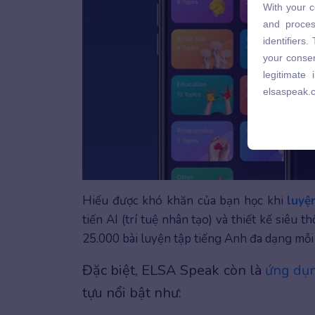
With your c
and proces
and proces
identifiers
identifiers
your consen
your consen
legitimate
legitimate
elsaspeak.
elsaspeak.
Hiểu được khó khăn của bạn học khi
luyệ
tiến AI (trí tuệ nhân tạo) và thiết kế siêu 
25.000 bài luyện tập tiếng Anh đa dạng mỗ
Đặc biệt, ELSA Speak còn là
ứng dụn
tựu nổi bật như: