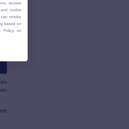
tore, access
 and cookie
 and cookie
u can revoke
u can revoke
ing based on
ing based on
 Policy on
 Policy on
iên
 hơn
ành