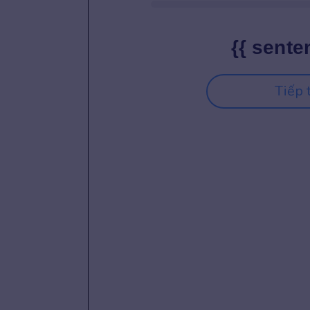
{{ sente
Tiếp 