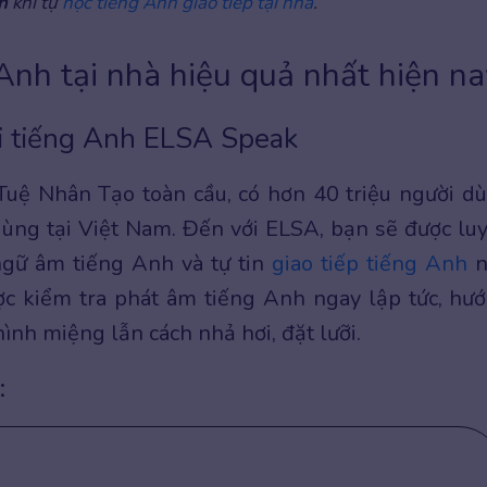
h
khi tự
học tiếng Anh giao tiếp tại nhà
.
Anh tại nhà hiệu quả nhất hiện na
i tiếng Anh ELSA Speak
Tuệ Nhân Tạo toàn cầu, có hơn 40 triệu người d
 dùng tại Việt Nam. Đến với ELSA, bạn sẽ được lu
gữ âm tiếng Anh và tự tin
giao tiếp tiếng Anh
n
ợc kiểm tra phát âm tiếng Anh ngay lập tức, hư
hình miệng lẫn cách nhả hơi, đặt lưỡi.
: