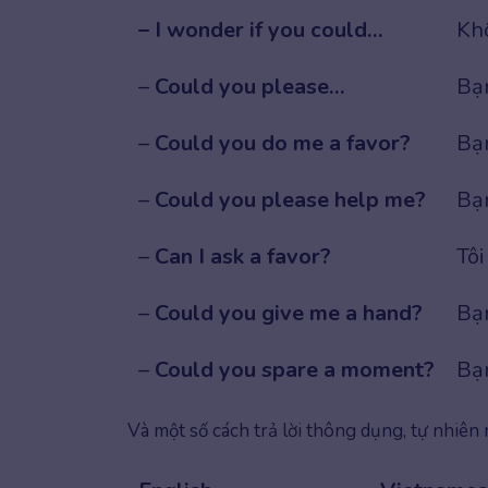
– I wonder if you could…
Kh
–
Could you please…
Bạ
–
Could you do me a favor?
Bạn
–
Could you please help me?
Bạn
–
Can I ask a favor?
Tôi
–
Could you give me a hand?
Bạn
–
Could you spare a moment?
Bạn
Và một số cách trả lời thông dụng, tự nhiên 