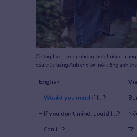
Chẳng hạn, trong những tình huống mang t
cấu trúc tiếng Anh cho bài nói tiếng anh th
English
Vi
–
Would you mind
if I…?
Bạ
– If you don’t mind, could I…?
Nếu
–
Can I…?
Tôi