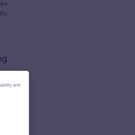
yện
(tự
ng
ability and
ability and
ờng
heo
được
tore, access