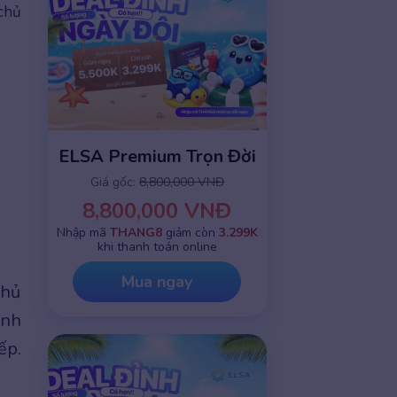
chủ
ELSA Premium Trọn Đời
Giá gốc:
8,800,000 VNĐ
8,800,000 VNĐ
Nhập mã
THANG8
giảm còn
3.299K
khi thanh toán online
Mua ngay
chủ
Anh
ếp.