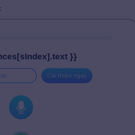
:
nces[sIndex].text }}
tục
Cải thiện ngay