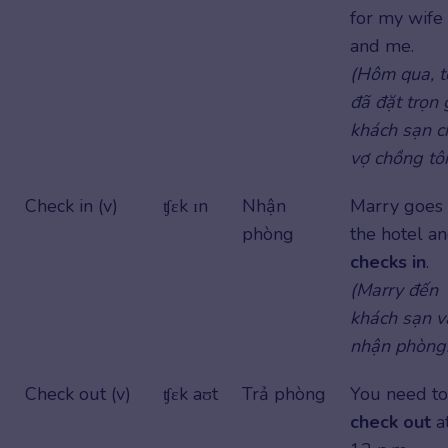
for my wife
and me.
(Hôm qua, t
đã đặt trọn 
khách sạn c
vợ chồng tôi
Check in (v)
ʧɛk ɪn
Nhận
Marry goes 
phòng
the hotel a
checks in
.
(Marry đến
khách sạn v
nhận phòng.
Check out (v)
ʧɛk aʊt
Trả phòng
You need to
check out
a