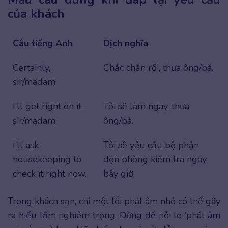
của khách
Câu tiếng Anh
Dịch nghĩa
Certainly,
Chắc chắn rồi, thưa ông/bà.
sir/madam.
I’ll get right on it,
Tôi sẽ làm ngay, thưa
sir/madam.
ông/bà.
I’ll ask
Tôi sẽ yêu cầu bộ phận
housekeeping to
dọn phòng kiểm tra ngay
check it right now.
bây giờ.
Trong khách sạn, chỉ một lỗi phát âm nhỏ có thể gây
ra hiểu lầm nghiêm trọng. Đừng để nỗi lo ‘phát âm