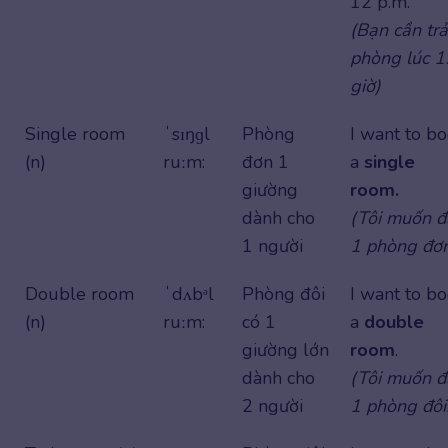
12 p.m.
(Bạn cần trả
phòng lúc 1
giờ)
Single room
ˈsɪŋɡl
Phòng
I want to b
(n)
ruːm:
đơn 1
a
single
giường
room.
dành cho
(Tôi muốn đ
1 người
1 phòng đơn
Double room
ˈdʌbᵊl
Phòng đôi
I want to b
(n)
ruːm:
có 1
a
double
giường lớn
room
.
dành cho
(Tôi muốn đ
2 người
1 phòng đôi.