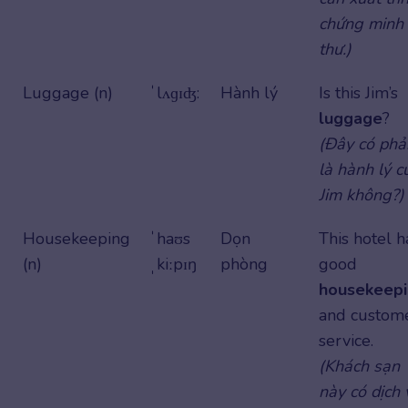
chứng minh
thư.)
Luggage (n)
ˈlʌɡɪʤ:
Hành lý
Is this Jim’s
luggage
?
(Đây có phả
là hành lý c
Jim không?)
Housekeeping
ˈhaʊs
Dọn
This hotel h
(n)
ˌkiːpɪŋ
phòng
good
housekeep
and custom
service.
(Khách sạn
này có dịch 