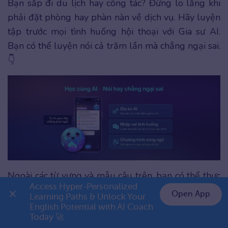
Bạn sắp đi du lịch hay công tác? Đừng lo lắng khi
phải đặt phòng hay phàn nàn về dịch vụ. Hãy luyện
tập trước mọi tình huống hội thoại với Gia sư AI.
Bạn có thể luyện nói cả trăm lần mà chẳng ngại sai.
👇
Ngoài các từ vựng và mẫu câu trên, bạn có thể thực
Access Hyper-Personalized 
hành luyện nói qua ứng dụng ELSA Speak để giao
Open App
Learning Paths & Unlock Your 
tiếp tiếng Anh khách sạn tốt hơn khi đặt phòng, lưu
English Potential with AI Coach 
👉 Premium 1 năm chỉ 799K
trú hoặc những chủ đề khác trong cuộc sống.
Today 🚀