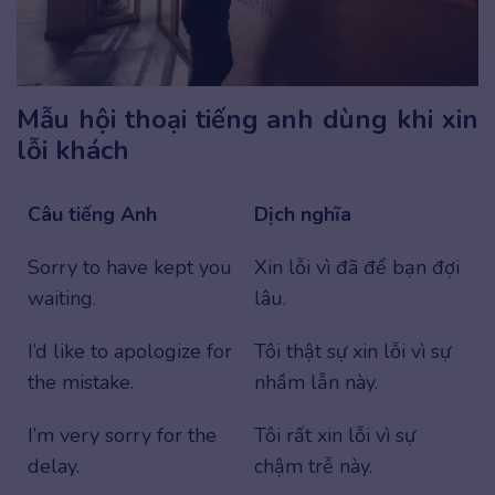
Mẫu hội thoại tiếng anh dùng khi xin
lỗi khách
Câu tiếng Anh
Dịch nghĩa
Sorry to have kept you
Xin lỗi vì đã để bạn đợi
waiting.
lâu.
I’d like to apologize for
Tôi thật sự xin lỗi vì sự
the mistake.
nhầm lẫn này.
I’m very sorry for the
Tôi rất xin lỗi vì sự
delay.
chậm trễ này.