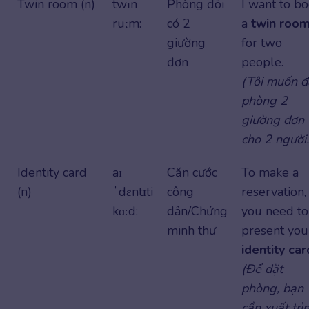
Twin room (n)
twɪn
Phòng đôi
I want to b
ruːm:
có 2
a
twin roo
giường
for two
đơn
people.
(Tôi muốn đ
phòng 2
giường đơn
cho 2 người.
Identity card
aɪ
Căn cước
To make a
(n)
ˈdɛntɪti
công
reservation,
kɑːd:
dân/Chứng
you need to
minh thư
present you
identity car
(Để đặt
phòng, bạn
cần xuất trì