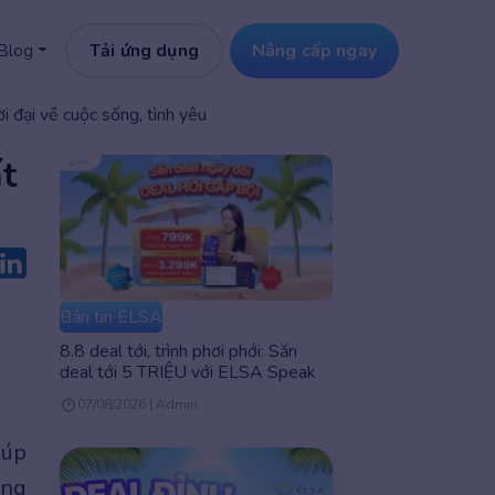
Tải ứng dụng
Nâng cấp ngay
Blog
i đại về cuộc sống, tình yêu
t
Bản tin ELSA
8.8 deal tới, trình phơi phới: Săn
deal tới 5 TRIỆU với ELSA Speak
07/08/2026 | Admin
iúp
ếng