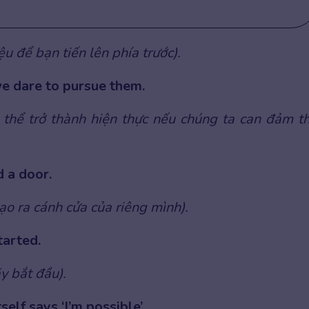
ệu để bạn tiến lên phía trước).
we dare to pursue them.
 thể trở thành hiện thực nếu chúng ta can đảm t
d a door.
tạo ra cánh cửa của riêng mình).
tarted.
y bắt đầu).
self says ‘I’m possible’.