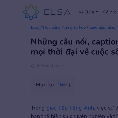
Về ELSA
Gói học
Blog
/
Học tiếng Anh giao tiếp
/
Giao tiếp hàng 
Những câu nói, captio
mọi thời đại về cuộc s
18/07/2024 | kien.le
Mục lục
hiện
Trong
giao tiếp tiếng Anh
, việc sử
bạn thể hiện sự chuyên nghiệp và trì