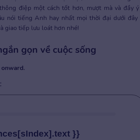
thông điệp một cách tốt hơn, mượt mà và đầy ý 
âu nói tiếng Anh hay nhất mọi thời đại dưới đây
 giao tiếp lưu loát hơn nhé!
 ngắn gọn về cuộc sống
ss onward.
:
nces[sIndex].text }}