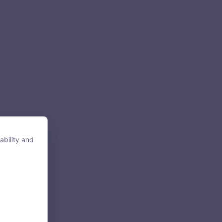
ability and
ability and
tore, access