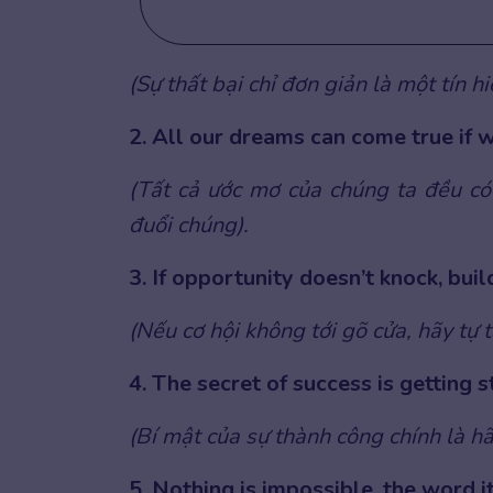
(Sự thất bại chỉ đơn giản là một tín hi
2. All our dreams can come true if 
(Tất cả ước mơ của chúng ta đều có
đuổi chúng).
3. If opportunity doesn’t knock, buil
(Nếu cơ hội không tới gõ cửa, hãy tự 
4. The secret of success is getting s
(Bí mật của sự thành công chính là hã
5. Nothing is impossible, the word it