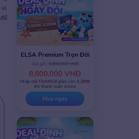
vị.
 để
ELSA Premium Trọn Đời
Giá gốc:
8,800,000 VNĐ
8,800,000 VNĐ
Nhập mã
THANG8
giảm còn
3.299K
khi thanh toán online
Mua ngay