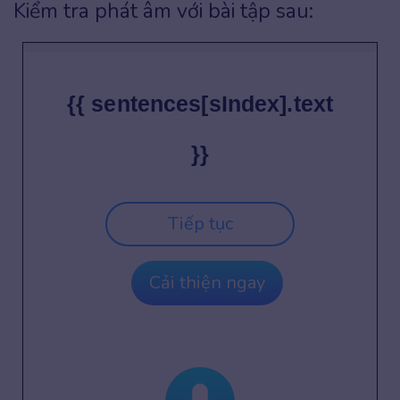
Kiểm tra phát âm với bài tập sau:
{{ sentences[sIndex].text
}}
Tiếp tục
Cải thiện ngay