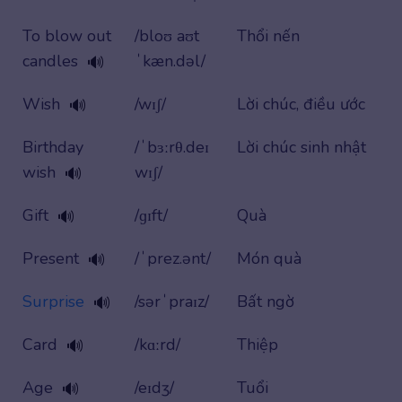
To blow out
/bloʊ aʊt
Thổi nến
candles
ˈkæn.dəl/
🔊
Wish
/wɪʃ/
Lời chúc, điều ước
🔊
Birthday
/ˈbɜːrθ.deɪ
Lời chúc sinh nhật
wish
wɪʃ/
🔊
Gift
/ɡɪft/
Quà
🔊
Present
/ˈprez.ənt/
Món quà
🔊
Surprise
/sərˈpraɪz/
Bất ngờ
🔊
Card
/kɑːrd/
Thiệp
🔊
Age
/eɪdʒ/
Tuổi
🔊