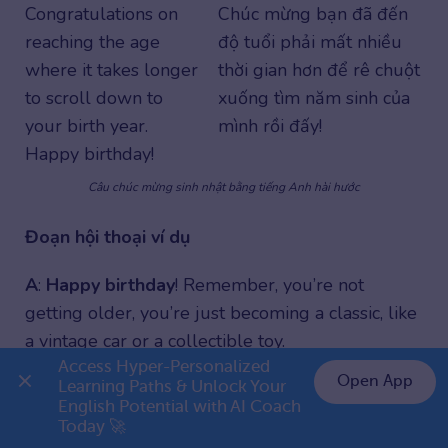
Congratulations on
Chúc mừng bạn đã đến
reaching the age
độ tuổi phải mất nhiều
where it takes longer
thời gian hơn để rê chuột
to scroll down to
xuống tìm năm sinh của
your birth year.
mình rồi đấy!
Happy birthday!
Câu chúc mừng sinh nhật bằng tiếng Anh hài hước
Đoạn hội thoại ví dụ
A
:
Happy birthday
! Remember, you’re not
getting older, you’re just becoming a classic, like
a vintage car or a collectible toy.
B
: Wow, so now I’m old and expensive?
Access Hyper-Personalized 
Open App
Learning Paths & Unlock Your 
A
: Exactly. High maintenance too. One
wrong
English Potential with AI Coach 
👉 Premium 1 năm chỉ 799K
move and everything starts making weird noises.
Today 🚀