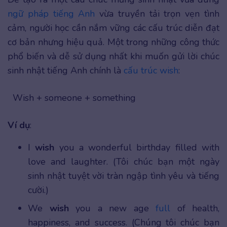
ngữ pháp tiếng Anh
vừa truyền tải trọn vẹn tình
cảm, người học cần nắm vững các cấu trúc diễn đạt
cơ bản nhưng hiệu quả. Một trong những công thức
phổ biến và dễ sử dụng nhất khi muốn gửi lời chúc
sinh nhật tiếng Anh chính là
cấu trúc wish
:
Wish + someone + something
Ví dụ
:
I
wish
you a wonderful birthday filled with
love and laughter. (Tôi chúc bạn một ngày
sinh nhật tuyệt vời tràn ngập tình yêu và tiếng
cười.)
We
wish
you a new age
full
of health,
happiness, and success. (Chúng tôi chúc bạn