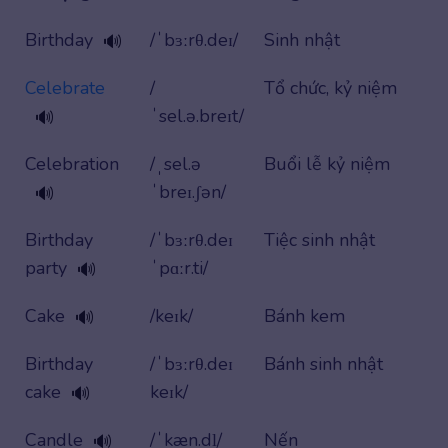
Birthday
/ˈbɜːrθ.deɪ/
Sinh nhật
🔊
Celebrate
/
Tổ chức, kỷ niệm
ˈsel.ə.breɪt/
🔊
Celebration
/ˌsel.ə
Buổi lễ kỷ niệm
ˈbreɪ.ʃən/
🔊
Birthday
/ˈbɜːrθ.deɪ
Tiệc sinh nhật
party
ˈpɑːr.ti/
🔊
Cake
/keɪk/
Bánh kem
🔊
Birthday
/ˈbɜːrθ.deɪ
Bánh sinh nhật
cake
keɪk/
🔊
Candle
/ˈkæn.dl̩/
Nến
🔊