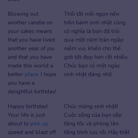
Blowing out
Thổi tắt mỗi ngọn nến
another candle on
trên bánh sinh nhật cũng
your cakes means
có nghĩa là bạn đã trải
that you have lived
qua một năm tràn ngập
another year of joy
niềm vui, khiến cho thế
and that you have
giới tốt đẹp hơn rất nhiều.
made this world a
Chúc bạn có một ngày
better
place
. I hope
sinh nhật đáng nhớ.
you have a
delightful birthday!
Happy birthday!
Chúc mừng sinh nhật!
Your life is just
Cuộc sống của bạn sắp
about to
pick up
tăng tốc và phóng lên
speed and blast off
tầng bình lưu rồi. Hãy thắt