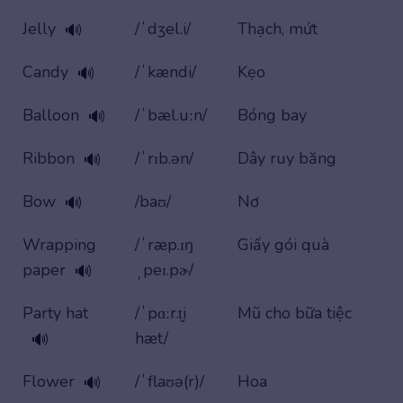
Jelly
/ˈdʒel.i/
Thạch, mứt
🔊
Candy
/ˈkændi/
Kẹo
🔊
Balloon
/ˈbæl.uːn/
Bóng bay
🔊
Ribbon
/ˈrɪb.ən/
Dây ruy băng
🔊
Bow
/baʊ/
Nơ
🔊
Wrapping
/ˈræp.ɪŋ
Giấy gói quà
paper
ˌpeɪ.pɚ/
🔊
Party hat
/ˈpɑːr.t̬i
Mũ cho bữa tiệc
hæt/
🔊
Flower
/ˈflaʊə(r)/
Hoa
🔊