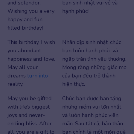
and splendor.
bạn sinh nhật vui vẻ và
Wishing you a very
hạnh phúc!
happy and fun-
filled birthday!
This birthday, I wish
Nhân dịp sinh nhật, chúc
you abundant
bạn luôn hạnh phúc và
happiness and love.
ngập tràn tình yêu thương.
May all your
Mong rằng những giấc mơ
dreams
turn into
của bạn đều trở thành
reality.
hiện thực.
May you be gifted
Chúc bạn được ban tặng
with life’s biggest
những niềm vui lớn nhất
joys and never-
và luôn hạnh phúc viên
ending bliss. After
mãn. Sau tất cả, bản thân
all, you are a gift to
bạn chính là một món quà