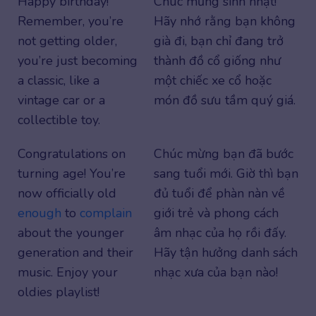
Happy birthday!
Chúc mừng sinh nhật!
Remember, you’re
Hãy nhớ rằng bạn không
not getting older,
già đi, bạn chỉ đang trở
you’re just becoming
thành đồ cổ giống như
a classic, like a
một chiếc xe cổ hoặc
vintage car or a
món đồ sưu tầm quý giá.
collectible toy.
Congratulations on
Chúc mừng bạn đã bước
turning age! You’re
sang tuổi mới. Giờ thì bạn
now officially old
đủ tuổi để phàn nàn về
enough
to
complain
giới trẻ và phong cách
about the younger
âm nhạc của họ rồi đấy.
generation and their
Hãy tận hưởng danh sách
music. Enjoy your
nhạc xưa của bạn nào!
oldies playlist!