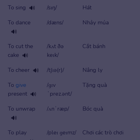
To sing
/sɪŋ/
Hát
🔊
To dance
/dæns/
Nhảy múa
🔊
To cut the
/kʌt ðə
Cắt bánh
cake
keɪk/
🔊
To cheer
/tʃɪə(r)/
Nâng ly
🔊
To
give
/ɡɪv
Tặng quà
present
ˈprez.ənt/
🔊
To unwrap
/ʌnˈræp/
Bóc quà
🔊
To play
/pleɪ ɡeɪmz/
Chơi các trò chơi