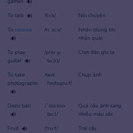
games
🔊
To talk
/tɔːk/
Nói chuyện
🔊
To
receive
/rɪˈsiːv/
Nhận (dùng khi
nhận quà)
🔊
To play
/pleɪ ɡɪ
Chơi đàn ghi ta
guitar
ˈtɑː(r)/
🔊
To take
/teɪk
Chụp ảnh
photographs
ˈfəʊtəɡrɑːf/
🔊
Disco ball
/ˈdɪs.koʊ
Quả cầu ánh sáng
ˌbɑːl/
nhiều màu sắc
🔊
Fruit
/fruːt/
Trái cây
🔊