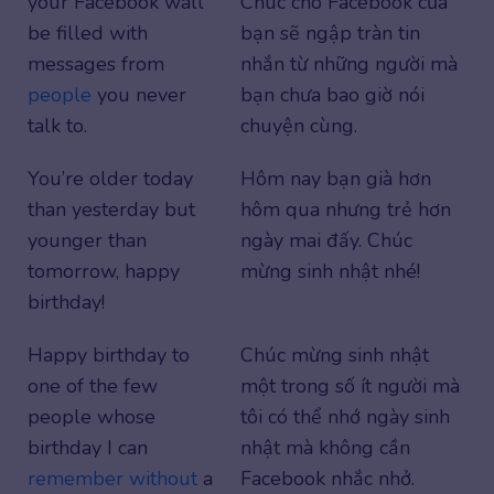
your Facebook wall
Chúc cho Facebook của
be filled with
bạn sẽ ngập tràn tin
messages from
nhắn từ những người mà
people
you never
bạn chưa bao giờ nói
talk to.
chuyện cùng.
You’re older today
Hôm nay bạn già hơn
than yesterday but
hôm qua nhưng trẻ hơn
younger than
ngày mai đấy. Chúc
tomorrow, happy
mừng sinh nhật nhé!
birthday!
Happy birthday to
Chúc mừng sinh nhật
one of the few
một trong số ít người mà
people whose
tôi có thể nhớ ngày sinh
birthday I can
nhật mà không cần
remember
without
a
Facebook nhắc nhở.