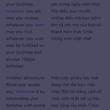
your birthday,
ước trong ngày sinh nhật.
whatever
you ask
Mọi điều bạn muốn,
may you receive,
những điều mà bạn kiếm
whatever you
seek
tìm và ước mơ của bạn sẽ
may you
find
,
thành hiện thực. Chúc
whatever you wish
mừng sinh nhật nhé!
may be fulfilled on
your birthday and
always. Happy
birthday!
Another adventure-
Một cuộc phiêu lưu mới
filled year awaits
đang chờ đợi bạn. Hãy
you.
Welcome
it by
chào đón nó bằng cách tổ
celebrating your
chức sinh nhật với sự hào
birthday with pomp
hoa, lộng lẫy nhất. Chúc