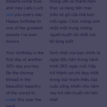
dreams come true,
mong ước sẽ thành hiện
and may Lady Luck
thực và nàng tiên may
visit
you every day.
mắn sẽ gõ cửa nhà bạn
Happy birthday to
mỗi ngày. Chúc mừng sinh
one of the greatest
nhật một trong những
people I’ve ever
người tuyệt vời nhất mà
known.
tôi từng biết.
Your birthday is the
Sinh nhật của bạn chính là
first day of another
ngày đầu tiên trong hành
365-day journey.
trình 365 ngày mới. Hãy
Be the shining
trở thành sợi chỉ đẹp nhất
thread in the
trong bức tranh thêu của
beautiful tapestry
cuộc sống, khiến cho năm
of the world to
nay trở nên tuyệt vời hơn
make
this year the
nhé!
best!