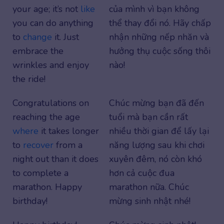
your age; it’s not
like
của mình vì bạn không
you can do anything
thể thay đổi nó. Hãy chấp
to
change
it. Just
nhận những nếp nhăn và
embrace the
hưởng thụ cuộc sống thôi
wrinkles and enjoy
nào!
the ride!
Congratulations on
Chúc mừng bạn đã đến
reaching the age
tuổi mà bạn cần rất
where
it takes longer
nhiều thời gian để lấy lại
to
recover
from a
năng lượng sau khi chơi
night out than it does
xuyên đêm, nó còn khó
to complete a
hơn cả cuộc đua
marathon. Happy
marathon nữa. Chúc
birthday!
mừng sinh nhật nhé!