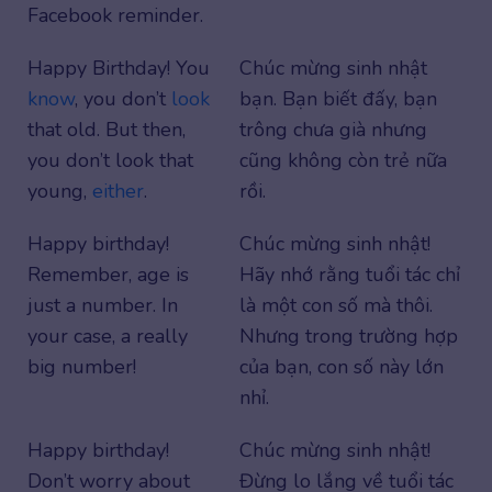
Facebook reminder.
Happy Birthday! You
Chúc mừng sinh nhật
know
, you don’t
look
bạn. Bạn biết đấy, bạn
that old. But then,
trông chưa già nhưng
you don’t look that
cũng không còn trẻ nữa
young,
either
.
rồi.
Happy birthday!
Chúc mừng sinh nhật!
Remember, age is
Hãy nhớ rằng tuổi tác chỉ
just a number. In
là một con số mà thôi.
your case, a really
Nhưng trong trường hợp
big number!
của bạn, con số này lớn
nhỉ.
Happy birthday!
Chúc mừng sinh nhật!
Don’t worry about
Đừng lo lắng về tuổi tác