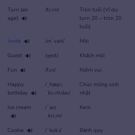
Turn (an
/tɜːrn/
Tròn tuổi (Ví dụ:
age)
turn 20 – tròn 20
🔊
tuổi)
Invite
/ɪnˈvaɪt/
Mời
🔊
Guest
/ɡest/
Khách mời
🔊
Fun
/fʌn/
Niềm vui
🔊
Happy
/ˌhæp.i
Chúc mừng sinh
birthday
ˈbɜːrθ.deɪ/
nhật
🔊
Ice cream
/ˈaɪs
Kem
ˌkriːm/
🔊
Cookie
/ˈkʊk.i/
Bánh quy
🔊