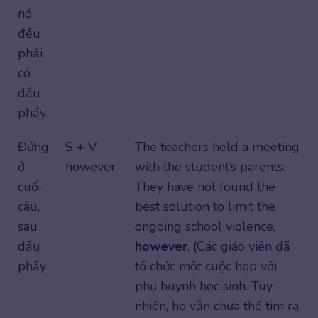
nó
đều
phải
có
dấu
phẩy.
Đứng
S + V,
The teachers held a meeting
ở
however
with the student’s parents.
cuối
They have not found the
câu,
best solution to limit the
sau
ongoing school violence,
dấu
however
. (Các giáo viên đã
phẩy
tổ chức một cuộc họp với
phụ huynh học sinh. Tuy
nhiên, họ vẫn chưa thể tìm ra