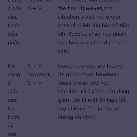
ở đầu
S + V
the fire.
However,
the
câu,
situation is still not under
trước
control. (Lính cứu hỏa đã tiếp
dấu
cận được vụ cháy. Tuy nhiên,
phẩy
tình hình vẫn chưa được kiểm
soát.)
Khi
S + V,
Gasoline prices are falling.
đứng
however,
It’s good news,
however
,
ở
S + V
these prices will not
giữa
stabilize. (Giá xăng dầu đang
câu,
giảm. Đó là một tín hiệu tốt,
thì
tuy nhiên mức giá này sẽ
trước
không ổn định.)
và
sau