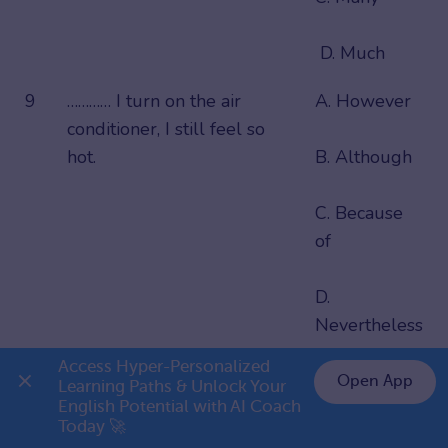
D. Much
9
………… I turn on the air
A. However
conditioner, I still feel so
hot.
B. Although
C. Because
of
D.
Nevertheless
Access Hyper-Personalized 
10
My father could not stop
A. Hard
Open App
Learning Paths & Unlock Your 
my mother’s divorce
English Potential with AI Coach 
👉 Premium 1 năm chỉ 799K
decision, however ………… he
B. Hardly
Today 🚀