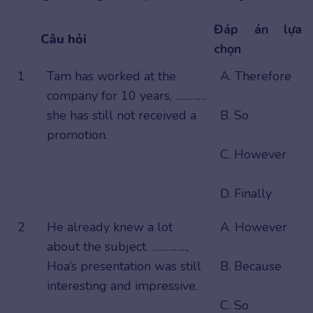
Đáp án lựa
Câu hỏi
chọn
1
Tam has worked at the
A. Therefore
company for 10 years, …………
she has still not received a
B. So
promotion.
C. However
D. Finally
2
He already knew a lot
A. However
about the subject. …………..,
Hoa’s presentation was still
B. Because
interesting and impressive.
C. So