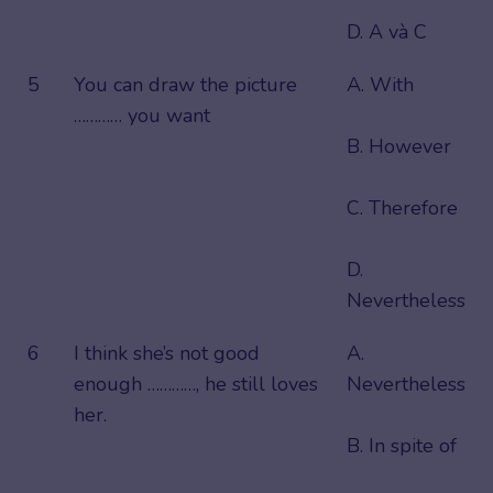
D. A và C
5
You can draw the picture
A. With
………… you want
B. However
C. Therefore
D.
Nevertheless
6
I think she’s not good
A.
enough …………, he still loves
Nevertheless
her.
B. In spite of