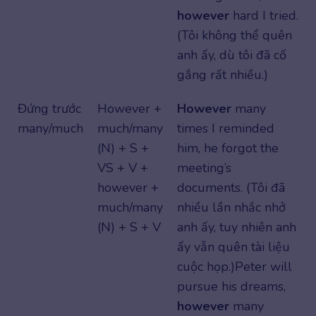
however
hard I tried.
(Tôi không thể quên
anh ấy, dù tôi đã cố
gắng rất nhiều.)
Đứng trước
However +
However
many
many/much
much/many
times I reminded
(N) + S +
him, he forgot the
VS + V +
meeting’s
however +
documents. (Tôi đã
much/many
nhiều lần nhắc nhở
(N) + S + V
anh ấy, tuy nhiên anh
ấy vẫn quên tài liệu
cuộc họp.) Peter will
pursue his dreams,
however
many