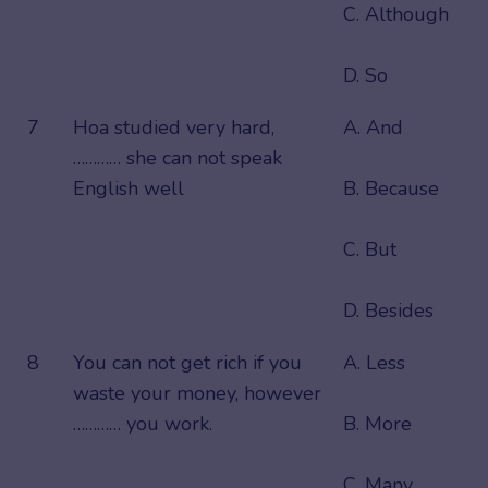
C. Although
D. So
7
Hoa studied very hard,
A. And
………… she can not speak
English well
B. Because
C. But
D. Besides
8
You can not get rich if you
A. Less
waste your money, however
………… you work.
B. More
C. Many