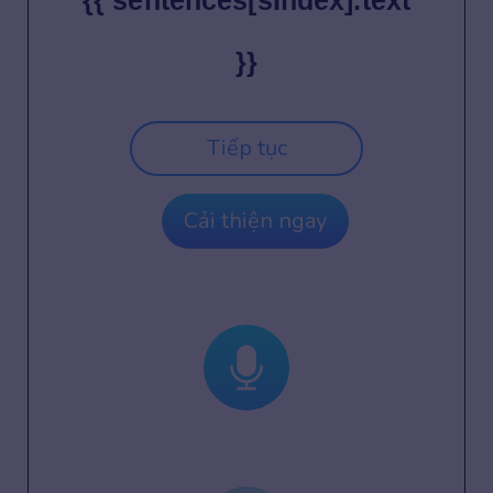
{{ sentences[sIndex].text
}}
Tiếp tục
Cải thiện ngay