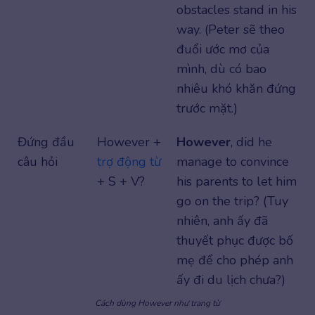
obstacles stand in his
way. (Peter sẽ theo
đuổi ước mơ của
mình, dù có bao
nhiêu khó khăn đứng
trước mặt.)
Đứng đầu
However +
However
, did he
câu hỏi
trợ động từ
manage to convince
+ S + V?
his parents to let him
go on the trip? (Tuy
nhiên, anh ấy đã
thuyết phục được bố
mẹ để cho phép anh
ấy đi du lịch chưa?)
Cách dùng However như trạng từ