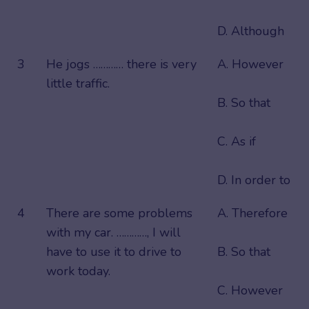
D. Although
3
He jogs ………… there is very
A. However
little traffic.
B. So that
C. As if
D. In order to
4
There are some problems
A. Therefore
with my car. …………, I will
have to use it to drive to
B. So that
work today.
C. However