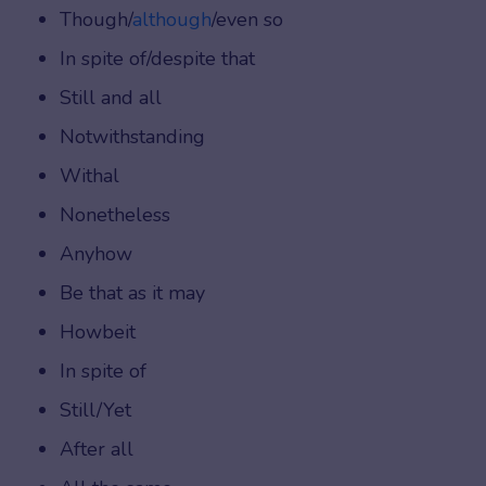
Though/
although
/even so
In spite of/despite that
Still and all
Notwithstanding
Withal
Nonetheless
Anyhow
Be that as it may
Howbeit
In spite of
Still/Yet
After all