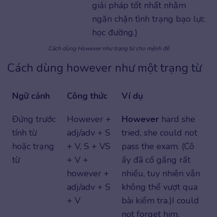
giải pháp tốt nhất nhằm
ngăn chặn tình trạng bạo lực
học đường.)
Cách dùng However như trạng từ cho mệnh đề
Cách dùng however như một trạng từ
Ngữ cảnh
Công thức
Ví dụ
Đứng trước
However +
However
hard she
tính từ
adj/adv + S
tried, she could not
hoặc trạng
+ V, S + VS
pass the exam. (Cô
từ
+ V +
ấy đã cố gắng rất
however +
nhiều, tuy nhiên vẫn
adj/adv + S
không thể vượt qua
+ V
bài kiểm tra.) I could
not forget him,