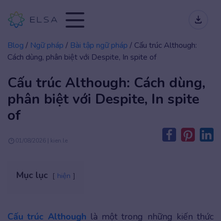
Blog
/
Ngữ pháp
/
Bài tập ngữ pháp
/
Cấu trúc Although:
Cách dùng, phân biệt với Despite, In spite of
Cấu trúc Although: Cách dùng,
phân biệt với Despite, In spite
of
01/08/2026 | kien.le
Mục lục
hiện
Cấu trúc Although
là một trong những kiến thức