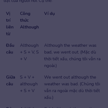
đạt của người nói. Cụ thể:
Vị
Công
Ví dụ
trí
thức
liên
Although
từ
Đầu
Although
Although the weather was
câu
+ S + V, S
bad, we went out. (Mặc dù
+ V
thời tiết xấu, chúng tôi vẫn ra
ngoài.)
Giữa
S + V +
We went out although the
câu
although
weather was bad. (Chúng tôi
+ S + V
vẫn ra ngoài mặc dù thời tiết
xấu.)