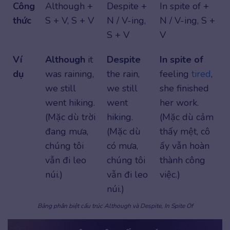
Công
Although +
Despite +
In spite of +
thức
S + V, S + V
N / V-ing,
N / V-ing, S +
S + V
V
Ví
Although
it
Despite
In spite of
dụ
was raining,
the rain,
feeling
tired
,
we still
we still
she finished
went hiking.
went
her work.
(Mặc dù trời
hiking.
(Mặc dù cảm
đang mưa,
(Mặc dù
thấy mệt, cô
chúng tôi
có mưa,
ấy vẫn hoàn
vẫn đi leo
chúng tôi
thành công
núi.)
vẫn đi leo
việc.)
núi.)
Bảng phân biệt cấu trúc Although và Despite, In Spite Of