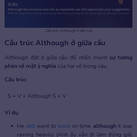
Cấu trúc Although ở đầu câu
Cấu trúc Although ở giữa câu
Although đặt ở giữa câu để nhấn mạnh
sự tương
phản về mặt ý nghĩa
của hai vế trong câu.
Cấu trúc:
S + V + Although S + V
Ví dụ
:
He
still
went to
work
on time,
although
it was
raining heavily. (Anh ấy vẫn đi làm đúng giờ,