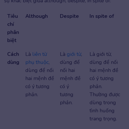
sự khác biệt giữa although, despite, in spite of:
Tiêu
Although
Despite
In spite of
chí
phân
biệt
Cách
Là
liên từ
Là
giới từ
,
Là giới từ,
dùng
phụ thuộc
,
dùng để
dùng để nối
dùng để nối
nối hai
hai mệnh đề
hai mệnh đề
mệnh đề
có ý tương
có ý tương
có ý
phản.
phản.
tương
Thường được
phản.
dùng trong
tình huống
trang trọng.