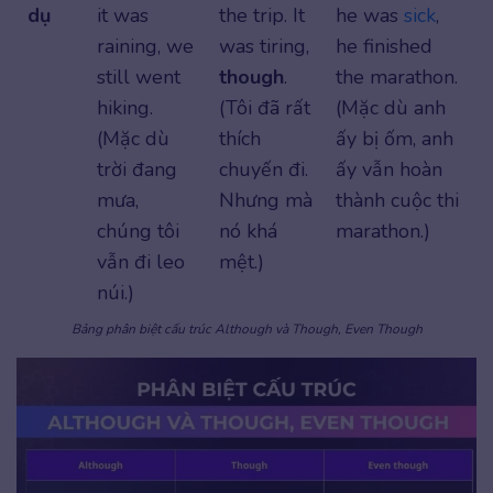
dụ
it was
the trip. It
he was
sick
,
raining, we
was tiring,
he finished
still went
though
.
the marathon.
hiking.
(Tôi đã rất
(Mặc dù anh
(Mặc dù
thích
ấy bị ốm, anh
trời đang
chuyến đi.
ấy vẫn hoàn
mưa,
Nhưng mà
thành cuộc thi
chúng tôi
nó khá
marathon.)
vẫn đi leo
mệt.)
núi.)
Bảng phân biệt cấu trúc Although và Though, Even Though