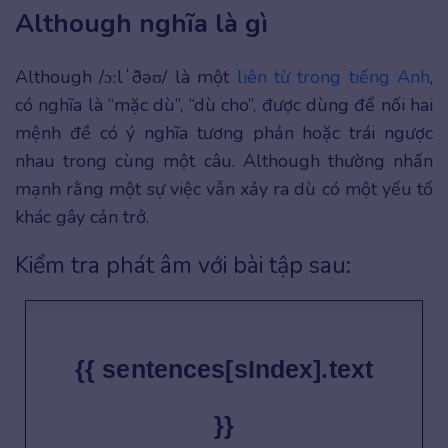
Although nghĩa là gì
Although /ɔːlˈðəʊ/ là một
liên từ trong tiếng Anh
,
có nghĩa là “mặc dù”, “dù cho”, được dùng để nối hai
mệnh đề có ý nghĩa tương phản hoặc trái ngược
nhau trong cùng một câu. Although thường nhấn
mạnh rằng một sự việc vẫn xảy ra dù có một yếu tố
khác gây cản trở.
Kiểm tra phát âm với bài tập sau:
{{ sentences[sIndex].text
}}