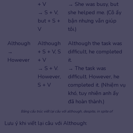
+ V
→ She was busy, but
→ S + V,
she helped me. (Cô ấy
but + S +
bận nhưng vẫn giúp
V
tôi.)
Although
Although
Although the task was
→
+ S + V, S
difficult, he completed
However
+ V
it.
→ S + V.
→ The task was
However,
difficult. However, he
S + V
completed it. (Nhiệm vụ
khó, tuy nhiên anh ấy
đã hoàn thành.)
Bảng cấu trúc viết lại câu với although, despite, in spite of
Lưu ý khi viết lại câu với Although: