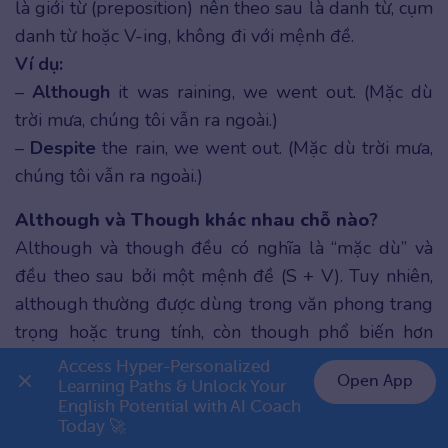
là giới từ (preposition) nên theo sau là danh từ, cụm
danh từ hoặc V-ing, không đi với mệnh đề.
Ví dụ:
–
Although
it was raining, we went out. (Mặc dù
trời mưa, chúng tôi vẫn ra ngoài.)
–
Despite
the rain, we went out. (Mặc dù trời mưa,
chúng tôi vẫn ra ngoài.)
Although và Though khác nhau chỗ nào
?
Although và though đều có nghĩa là “mặc dù” và
đều theo sau bởi một mệnh đề (S + V). Tuy nhiên,
although thường được dùng trong văn phong trang
trọng hoặc trung tính, còn though phổ biến hơn
trong giao tiếp hằng ngày và có thể đứng ở cuối
Access Hyper-Personalized 
Open App
câu với nghĩa “tuy nhiên”.
Learning Paths & Unlock Your 
English Potential with AI Coach 
👉 Premium 1 năm chỉ 799K
Ví dụ:
Today 🚀
–
Although
she was tired, she kept working. (Mặc