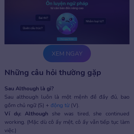
XEM NGAY
Những câu hỏi thường gặp
Sau Although là gì?
Sau although luôn là một mệnh đề đầy đủ, bao
gồm chủ ngữ (S) +
động từ
(V).
Ví dụ:
Although
she was tired, she continued
working. (Mặc dù cô ấy mệt, cô ấy vẫn tiếp tục làm
việc.)