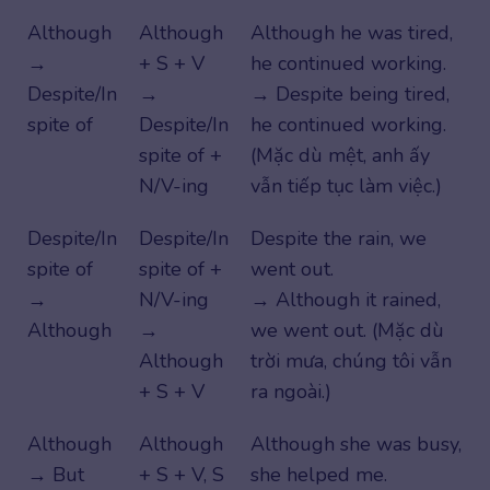
Although
Although
Although he was tired,
→
+ S + V
he continued working.
Despite/In
→
→ Despite being tired,
spite of
Despite/In
he continued working.
spite of +
(Mặc dù mệt, anh ấy
N/V-ing
vẫn tiếp tục làm việc.)
Despite/In
Despite/In
Despite the rain, we
spite of
spite of +
went out.
→
N/V-ing
→ Although it rained,
Although
→
we went out. (Mặc dù
Although
trời mưa, chúng tôi vẫn
+ S + V
ra ngoài.)
Although
Although
Although she was busy,
→ But
+ S + V, S
she helped me.