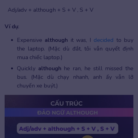
Adj/adv + although + S + V , S + V
Ví dụ
:
Expensive
although
it was, I
decided
to buy
the laptop. (Mặc dù đắt, tôi vẫn quyết định
mua chiếc laptop.)
Quickly
although
he ran, he still missed the
bus. (Mặc dù chạy nhanh, anh ấy vẫn lỡ
chuyến xe buýt.)