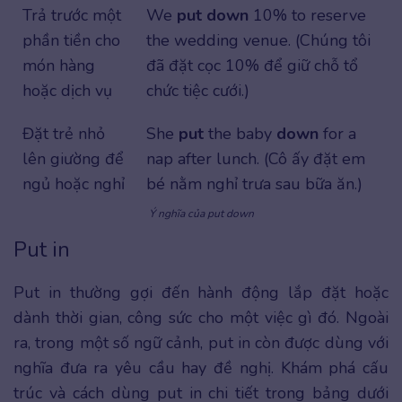
Trả trước một
We
put down
10% to reserve
phần tiền cho
the wedding venue. (Chúng tôi
món hàng
đã đặt cọc 10% để giữ chỗ tổ
hoặc dịch vụ
chức tiệc cưới.)
Đặt trẻ nhỏ
She
put
the baby
down
for a
lên giường để
nap after lunch. (Cô ấy đặt em
ngủ hoặc nghỉ
bé nằm nghỉ trưa sau bữa ăn.)
Ý nghĩa của put down
Put in
Put in thường gợi đến hành động lắp đặt hoặc
dành thời gian, công sức cho một việc gì đó. Ngoài
ra, trong một số ngữ cảnh, put in còn được dùng với
nghĩa đưa ra yêu cầu hay đề nghị. Khám phá cấu
trúc và cách dùng put in chi tiết trong bảng dưới