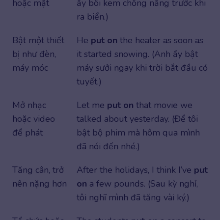
hoặc mặt
ấy bôi kem chống nắng trước khi
ra biển.)
Bật một thiết
He
put on
the heater as soon as
bị như đèn,
it started snowing. (Anh ấy bật
máy móc
máy sưởi ngay khi trời bắt đầu có
tuyết.)
Mở nhạc
Let me
put on
that movie we
hoặc video
talked about yesterday. (Để tôi
để phát
bật bộ phim mà hôm qua mình
đã nói đến nhé.)
Tăng cân, trở
After the holidays, I think I’ve
put
nên nặng hơn
on
a few pounds. (Sau kỳ nghỉ,
tôi nghĩ mình đã tăng vài ký.)