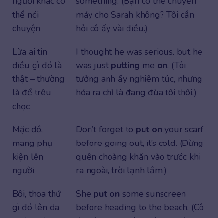
người khác có
something. (Bạn có thể chuyển
thể nói
máy cho Sarah không? Tôi cần
chuyện
hỏi cô ấy vài điều.)
Lừa ai tin
I thought he was serious, but he
điều gì đó là
was just
putting
me
on
. (Tôi
thật – thường
tưởng anh ấy nghiêm túc, nhưng
là để trêu
hóa ra chỉ là đang đùa tôi thôi.)
chọc
Mặc đồ,
Don’t forget to
put on
your scarf
mang phụ
before going out, it’s cold. (Đừng
kiện lên
quên choàng khăn vào trước khi
người
ra ngoài, trời lạnh lắm.)
Bôi, thoa thứ
She
put on
some sunscreen
gì đó lên da
before heading to the beach. (Cô