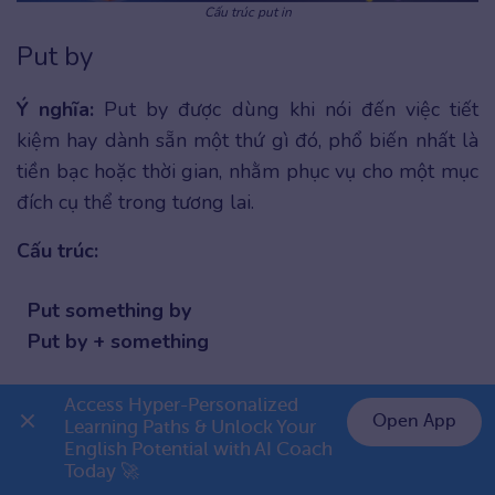
Cấu trúc put in
Put by
Ý nghĩa:
Put by được dùng khi nói đến việc tiết
kiệm hay dành sẵn một thứ gì đó, phổ biến nhất là
tiền bạc hoặc thời gian, nhằm phục vụ cho một mục
đích cụ thể trong tương lai.
Cấu trúc:
Put something by
Put by + something
Ví dụ:
Access Hyper-Personalized 
Open App
Learning Paths & Unlock Your 
She
puts by
a little cash each month in case of
English Potential with AI Coach 
👉 Premium 1 năm chỉ 999K
Today 🚀
medical bills.(Cô ấy để dành một ít tiền mỗi