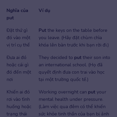
Nghĩa của
Ví dụ
put
Đặt thứ gì
Put
the keys on the table before
đó vào một
you leave. (Hãy đặt chùm chìa
vị trí cụ thể
khóa lên bàn trước khi bạn rời đi.)
Đưa ai đó
They decided to
put
their son into
hoặc cái gì
an international school. (Họ đã
đó đến một
quyết định đưa con trai vào học
nơi
tại một trường quốc tế.)
Khiến ai đó
Working overnight can
put
your
rơi vào tình
mental health under pressure.
huống hoặc
(Làm việc qua đêm có thể khiến
trạng thái
sức khỏe tinh thần của bạn bị ảnh