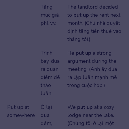
Tăng
The landlord decided
mức giá,
to
put up
the rent next
phí, v.v.
month. (Chủ nhà quyết
định tăng tiền thuê vào
tháng tới.)
Trình
He
put up
a strong
bày, đưa
argument during the
ra quan
meeting. (Anh ấy đưa
điểm để
ra lập luận mạnh mẽ
thảo
trong cuộc họp.)
luận
Put up at
Ở lại
We
put up
at a cozy
somewhere
qua
lodge near the lake.
đêm,
(Chúng tôi ở lại một