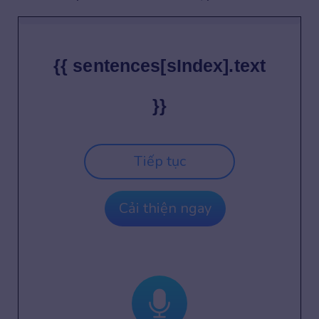
{{ sentences[sIndex].text
}}
Tiếp tục
Cải thiện ngay