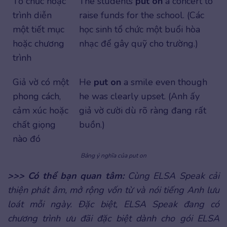
Tổ chức hoặc
The students
put on
a concert to
trình diễn
raise funds for the school. (Các
một tiết mục
học sinh tổ chức một buổi hòa
hoặc chương
nhạc để gây quỹ cho trường.)
trình
Giả vờ có một
He
put on
a smile even though
phong cách,
he was clearly upset. (Anh ấy
cảm xúc hoặc
giả vờ cười dù rõ ràng đang rất
chất giọng
buồn.)
nào đó
Bảng ý nghĩa của put on
>>> Có thể bạn quan tâm:
Cùng ELSA Speak cải
thiện phát âm, mở rộng vốn từ và nói tiếng Anh lưu
loát mỗi ngày. Đặc biệt, ELSA Speak đang có
chương trình ưu đãi đặc biệt dành cho gói ELSA