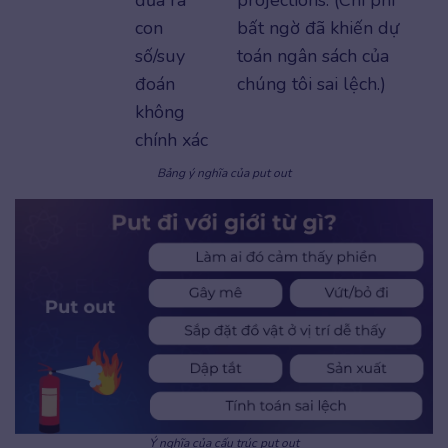
con
bất ngờ đã khiến dự
số/suy
toán ngân sách của
đoán
chúng tôi sai lệch.)
không
chính xác
Bảng ý nghĩa của put out
Ý nghĩa của cấu trúc put out