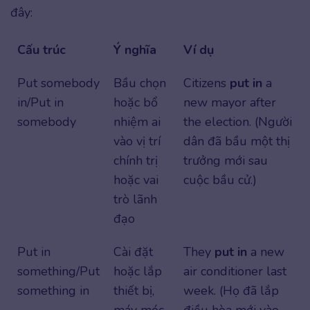
đây:
Cấu trúc
Ý nghĩa
Ví dụ
Put somebody
Bầu chọn
Citizens
put in
a
in/Put in
hoặc bổ
new mayor after
somebody
nhiệm ai
the election. (Người
vào vị trí
dân đã bầu một thị
chính trị
trưởng mới sau
hoặc vai
cuộc bầu cử.)
trò lãnh
đạo
Put in
Cài đặt
They
put in
a new
something/Put
hoặc lắp
air conditioner last
something in
thiết bị,
week. (Họ đã lắp
máy móc
điều hòa mới vào