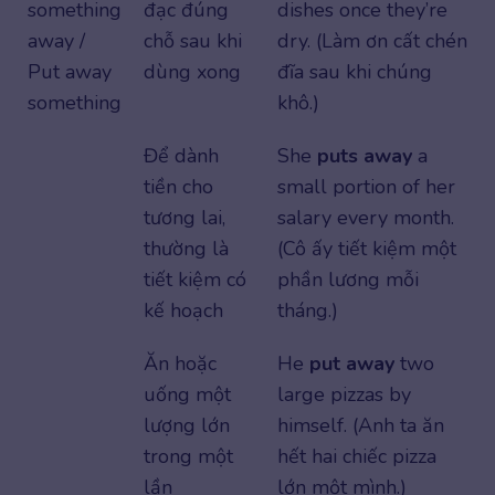
something
đạc đúng
dishes once they’re
away /
chỗ sau khi
dry. (Làm ơn cất chén
Put away
dùng xong
đĩa sau khi chúng
something
khô.)
Để dành
She
puts away
a
tiền cho
small portion of her
tương lai,
salary every month.
thường là
(Cô ấy tiết kiệm một
tiết kiệm có
phần lương mỗi
kế hoạch
tháng.)
Ăn hoặc
He
put away
two
uống một
large pizzas by
lượng lớn
himself. (Anh ta ăn
trong một
hết hai chiếc pizza
lần
lớn một mình.)