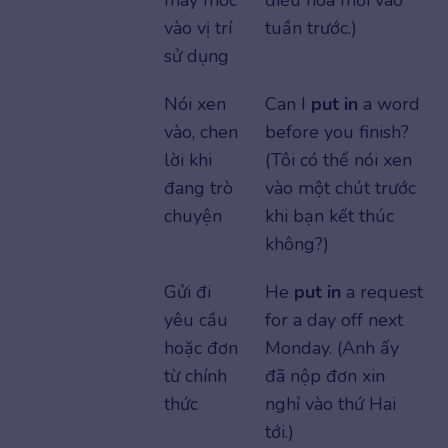
vào vị trí
tuần trước.)
sử dụng
Nói xen
Can I
put in
a word
vào, chen
before you finish?
lời khi
(Tôi có thể nói xen
đang trò
vào một chút trước
chuyện
khi bạn kết thúc
không?)
Gửi đi
He
put in
a request
yêu cầu
for a day off next
hoặc đơn
Monday. (Anh ấy
từ chính
đã nộp đơn xin
thức
nghỉ vào thứ Hai
tới.)