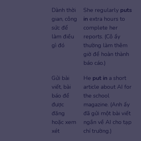
Dành thời
She regularly
puts
gian, công
in
extra hours to
sức để
complete her
làm điều
reports. (Cô ấy
gì đó
thường làm thêm
giờ để hoàn thành
báo cáo.)
Gửi bài
He
put in
a short
viết, bài
article about AI for
báo để
the school
được
magazine. (Anh ấy
đăng
đã gửi một bài viết
hoặc xem
ngắn về AI cho tạp
xét
chí trường.)