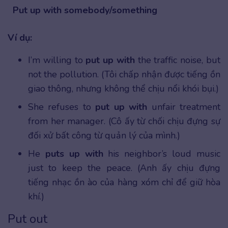
Put up with somebody/something
Ví dụ:
I’m willing to
put up with
the traffic noise, but
not the pollution. (Tôi chấp nhận được tiếng ồn
giao thông, nhưng không thể chịu nổi khói bụi.)
She refuses to
put up with
unfair treatment
from her manager. (Cô ấy từ chối chịu đựng sự
đối xử bất công từ quản lý của mình.)
He
puts up with
his neighbor’s loud music
just to keep the peace. (Anh ấy chịu đựng
tiếng nhạc ồn ào của hàng xóm chỉ để giữ hòa
khí.)
Put out