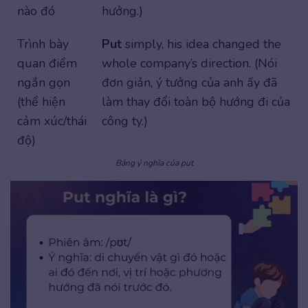
nào đó
hưởng.)
Trình bày
Put
simply, his idea changed the
quan điểm
whole company’s direction. (Nói
ngắn gọn
đơn giản, ý tưởng của anh ấy đã
(thể hiện
làm thay đổi toàn bộ hướng đi của
cảm xúc/thái
công ty.)
độ)
Bảng ý nghĩa của put