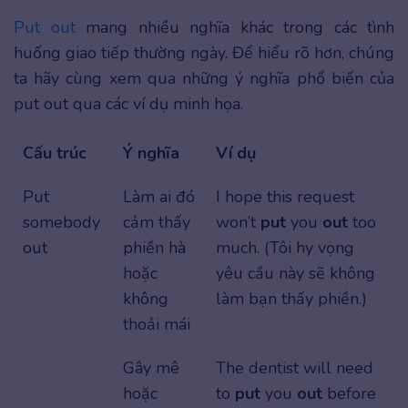
Put out
mang nhiều nghĩa khác trong các tình
huống giao tiếp thường ngày. Để hiểu rõ hơn, chúng
ta hãy cùng xem qua những ý nghĩa phổ biến của
put out qua các ví dụ minh họa.
Cấu trúc
Ý nghĩa
Ví dụ
Put
Làm ai đó
I hope this request
somebody
cảm thấy
won’t
put
you
out
too
out
phiền hà
much. (Tôi hy vọng
hoặc
yêu cầu này sẽ không
không
làm bạn thấy phiền.)
thoải mái
Gây mê
The dentist will need
hoặc
to
put
you
out
before