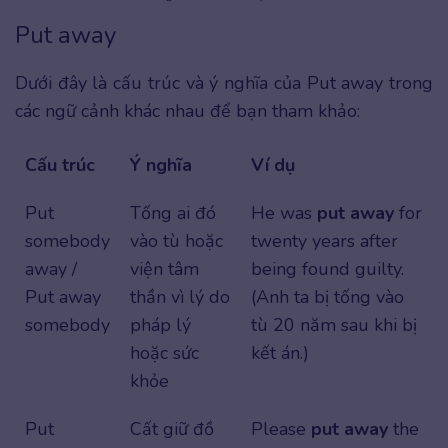
Put away
Dưới đây là cấu trúc và ý nghĩa của Put away trong
các ngữ cảnh khác nhau để bạn tham khảo:
Cấu trúc
Ý nghĩa
Ví dụ
Put
Tống ai đó
He was
put away
for
somebody
vào tù hoặc
twenty years after
away /
viện tâm
being found guilty.
Put away
thần vì lý do
(Anh ta bị tống vào
somebody
pháp lý
tù 20 năm sau khi bị
hoặc sức
kết án.)
khỏe
Put
Cất giữ đồ
Please
put away
the