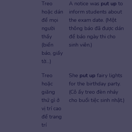
Treo
A notice was
put up
to
hoặc dán
inform students about
để mọi
the exam date. (Một
người
thông báo đã được dán
thấy
để báo ngày thi cho
(biển
sinh viên.)
báo, giấy
tờ…)
Treo
She
put up
fairy lights
hoặc
for the birthday party.
giăng
(Cô ấy treo đèn nháy
thứ gì ở
cho buổi tiệc sinh nhật.)
vị trí cao
để trang
trí