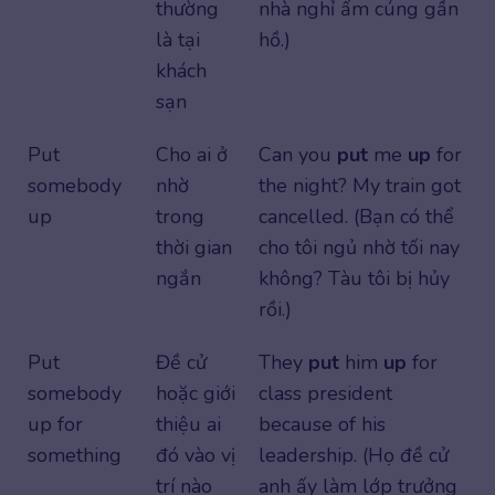
thường
nhà nghỉ ấm cúng gần
là tại
hồ.)
khách
sạn
Put
Cho ai ở
Can you
put
me
up
for
somebody
nhờ
the night? My train got
up
trong
cancelled. (Bạn có thể
thời gian
cho tôi ngủ nhờ tối nay
ngắn
không? Tàu tôi bị hủy
rồi.)
Put
Đề cử
They
put
him
up
for
somebody
hoặc giới
class president
up for
thiệu ai
because of his
something
đó vào vị
leadership. (Họ đề cử
trí nào
anh ấy làm lớp trưởng