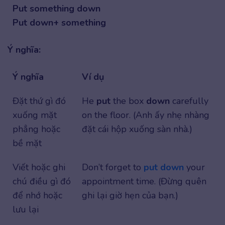
Put something down
Put down+ something
Ý nghĩa:
Ý nghĩa
Ví dụ
Đặt thứ gì đó
He
put
the box
down
carefully
xuống mặt
on the floor. (Anh ấy nhẹ nhàng
phẳng hoặc
đặt cái hộp xuống sàn nhà.)
bề mặt
Viết hoặc ghi
Don’t forget to
put down
your
chú điều gì đó
appointment time. (Đừng quên
để nhớ hoặc
ghi lại giờ hẹn của bạn.)
lưu lại