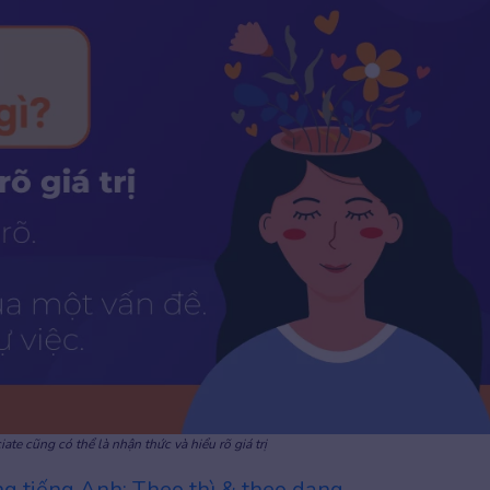
ate cũng có thể là nhận thức và hiểu rõ giá trị
ng tiếng Anh: Theo thì & theo dạng