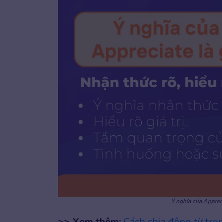
Ý nghĩa của Appreci
>> Xem thêm:
Cách chia động từ tro