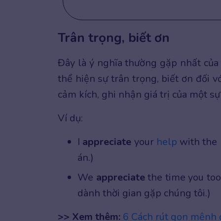
Trân trọng, biết ơn
Đây là ý nghĩa thường gặp nhất của 
thể hiện sự trân trọng, biết ơn đối 
cảm kích, ghi nhận giá trị của một sự 
Ví dụ:
I
appreciate
your
help
with the p
án.)
We
appreciate
the time you too
dành thời gian gặp chúng tôi.)
>> Xem thêm:
6 Cách rút gọn mệnh 