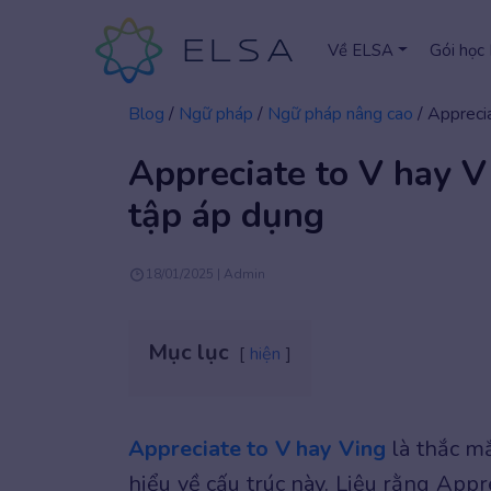
Về ELSA
Gói học
Blog
/
Ngữ pháp
/
Ngữ pháp nâng cao
/
Apprecia
Appreciate to V hay V
tập áp dụng
18/01/2025 | Admin
Mục lục
hiện
Appreciate to V hay Ving
là thắc mắ
hiểu về cấu trúc này. Liệu rằng Appr