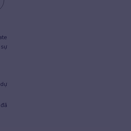
ate
 sự
 dự
 đã