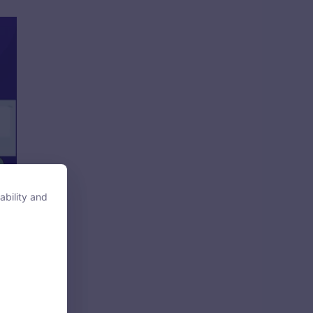
ability and
ability and
tore, access