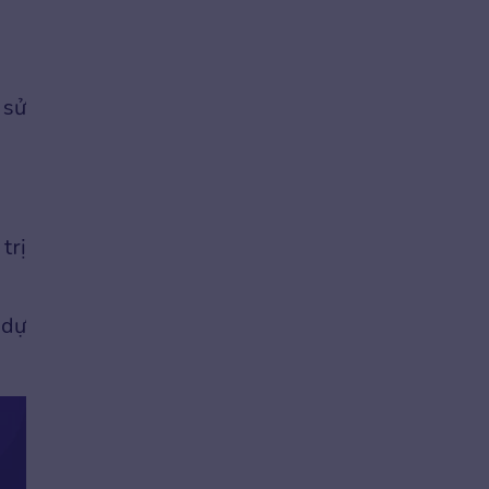
 sử
trị
 dự