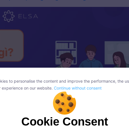
ies to personalise the content and improve the performance, the us
ies to personalise the content and improve the performance, the us
r experience on our website.
Continue without consent
r experience on our website.
Continue without consent
Cookie Consent
Cookie Consent
onsent, we and our partners use cookies or similar technologies to s