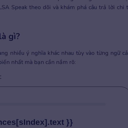
A Speak theo dõi và khám phá câu trả lời chi t
là gì?
ang nhiều ý nghĩa khác nhau tùy vào từng ngữ c
 biến nhất mà bạn cần nắm rõ:
:
nces[sIndex].text }}