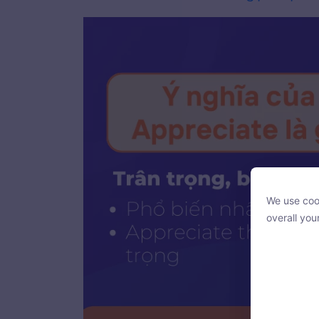
We use cook
We use cook
overall you
overall you
With your c