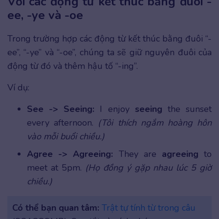
Với các động từ kết thúc bằng đuôi -
ee, -ye và -oe
Trong trường hợp các động từ kết thúc bằng đuôi “-
ee”, “-ye” và “-oe”, chúng ta sẽ giữ nguyên đuôi của
động từ đó và thêm hậu tố “-ing”.
Ví dụ:
See -> Seeing:
I enjoy
seeing
the sunset
every afternoon.
(Tôi thích ngắm hoàng hôn
vào mỗi buổi chiều.)
Agree -> Agreeing:
They are
agreeing
to
meet at 5pm.
(Họ đồng ý gặp nhau lúc 5 giờ
chiều.)
Có thể bạn quan tâm:
Trật tự tính từ trong câu