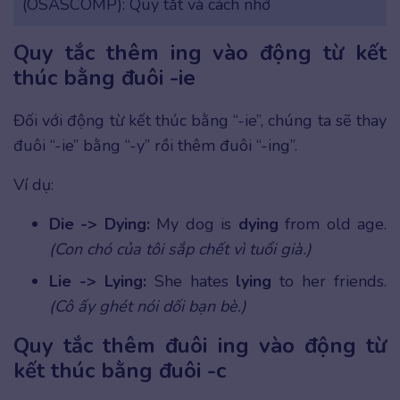
(OSASCOMP): Quy tắt và cách nhớ
Quy tắc thêm ing vào động từ kết
thúc bằng đuôi -ie
Đối với động từ kết thúc bằng “-ie”, chúng ta sẽ thay
đuôi “-ie” bằng “-y” rồi thêm đuôi “-ing”.
Ví dụ:
Die -> Dying:
My dog is
dying
from old age.
(Con chó của tôi sắp chết vì tuổi già.)
Lie -> Lying:
She hates
lying
to her friends.
(Cô ấy ghét nói dối bạn bè.)
Quy tắc thêm đuôi ing vào động từ
kết thúc bằng đuôi -c