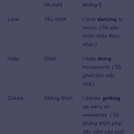
lời mời)
không?)
Love
Yêu thích
I love
dancing
to
music.
(Tôi yêu
thích nhảy theo
nhạc.)
Hate
Ghét
I hate
doing
housework.
(Tôi
ghét làm việc
nhà.)
Dislike
Không thích
I dislike
getting
up early on
weekends.
(Tôi
không thích phải
dậy sớm vào cuối