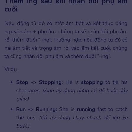
Thêm ing sau khi nhân đôi phụ âm
cuối
Nếu động từ đó có một âm tiết và kết thúc bằng
nguyên âm + phụ âm, chúng ta sẽ nhân đôi phụ âm
rồi thêm đuôi “-ing”. Trường hợp, nếu động từ đó có
hai âm tiết và trọng âm rơi vào âm tiết cuối, chúng
ta cũng nhân đôi phụ âm và thêm đuôi “-ing”.
Ví dụ:
Stop -> Stopping:
He is
stopping
to tie his
shoelaces.
(Anh ấy đang dừng lại để buộc dây
giày.)
Run -> Running:
She is
running
fast to catch
the bus.
(Cô ấy đang chạy nhanh để kịp xe
buýt.)