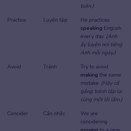
tuần.)
Practice
Luyện tập
He practices
speaking
English
every day.
(Anh
ấy luyện nói tiếng
Anh mỗi ngày.)
Avoid
Tránh
Try to avoid
making
the same
mistake.
(Hãy cố
gắng tránh lặp lại
cùng một lỗi lầm.)
Consider
Cân nhắc
We are
considering
moving
to a new