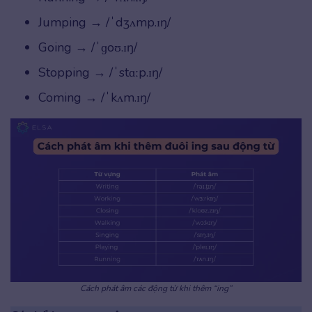
Jumping → /ˈdʒʌmp.ɪŋ/
Going → /ˈɡoʊ.ɪŋ/
Stopping → /ˈstɑːp.ɪŋ/
Coming → /ˈkʌm.ɪŋ/
Cách phát âm các động từ khi thêm “ing”