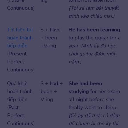
(Future
ing
tomorrow afternoon.
Continuous)
(Tôi sẽ làm bài thuyết
trình vào chiều mai.)
Thì hiện tại
S + have
He has been learning
hoàn thành
+ been
to play the guitar for a
tiếp diễn
+V-ing
year.
(Anh ấy đã học
(Present
chơi guitar được một
Perfect
năm.)
Continuous)
Quá khứ
S + had +
She had been
hoàn thành
been +
studying
for her exam
tiếp diễn
V-ing
all night before she
(Past
finally went to sleep.
Perfect
(Cô ấy đã thức cả đêm
Continuous)
để chuẩn bị cho kỳ thi