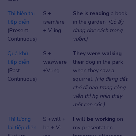
Thì hiện tại
S +
She is reading
a book
tiếp diễn
is/am/are
in the garden.
(Cô ấy
(Present
+ V-ing
đang đọc sách trong
Continuous)
vườn.)
Quá khứ
S +
They were walking
tiếp diễn
was/were
their dog in the park
(Past
+V-ing
when they saw a
Continuous)
squirrel.
(Họ đang dắt
chó đi dạo trong công
viên thì họ nhìn thấy
một con sóc.)
Thì tương
S +will +
I will be working
on
lai tiếp diễn
be + V-
my presentation