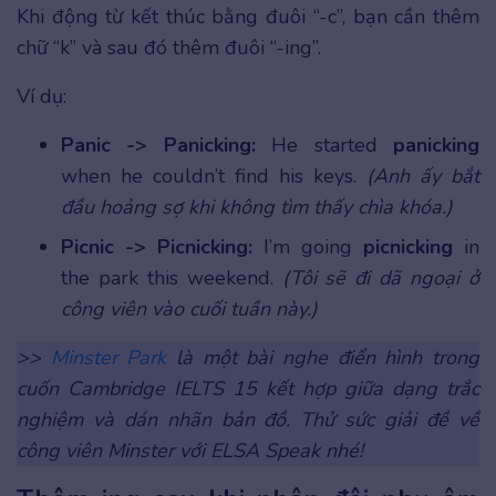
Khi động từ kết thúc bằng đuôi “-c”, bạn cần thêm
chữ “k” và sau đó thêm đuôi “-ing”.
Ví dụ:
Panic -> Panicking:
He started
panicking
when he couldn’t find his keys.
(Anh ấy bắt
đầu hoảng sợ khi không tìm thấy chìa khóa.)
Picnic -> Picnicking:
I’m going
picnicking
in
the park this weekend.
(Tôi sẽ đi dã ngoại ở
công viên vào cuối tuần này.)
>>
Minster Park
là một bài nghe điển hình trong
cuốn Cambridge IELTS 15 kết hợp giữa dạng trắc
nghiệm và dán nhãn bản đồ. Thử sức giải đề về
công viên Minster với ELSA Speak nhé!