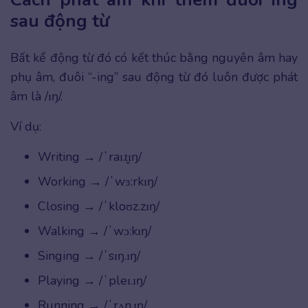
sau động từ
Bất kể động từ đó có kết thúc bằng nguyên âm hay
phụ âm, đuôi “-ing” sau động từ đó luôn được phát
âm là /ɪŋ/.
Ví dụ:
Writing → /ˈraɪ.t̬ɪŋ/
Working → /ˈwɜ:rkɪŋ/
Closing → /ˈkloʊz.zɪŋ/
Walking → /ˈwɔ:kɪŋ/
Singing → /ˈsɪŋ.ɪŋ/
Playing → /ˈpleɪ.ɪŋ/
Running → /ˈrʌn.ɪŋ/