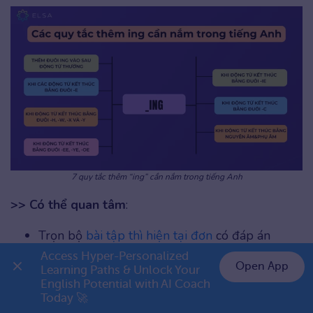
7 quy tắc thêm “ing” cần nắm trong tiếng Anh
>> Có thể quan tâm
:
Trọn bộ
bài tập thì hiện tại đơn
có đáp án
Access Hyper-Personalized 
Thì quá khứ đơn
(Past simple): Công thức, cách
Open App
Learning Paths & Unlock Your 
dùng và bài tập có đáp án
English Potential with AI Coach 
👉 Premium 1 năm chỉ 999K
Today 🚀
Run into là gì
? Học ngay cách dùng, idioms,