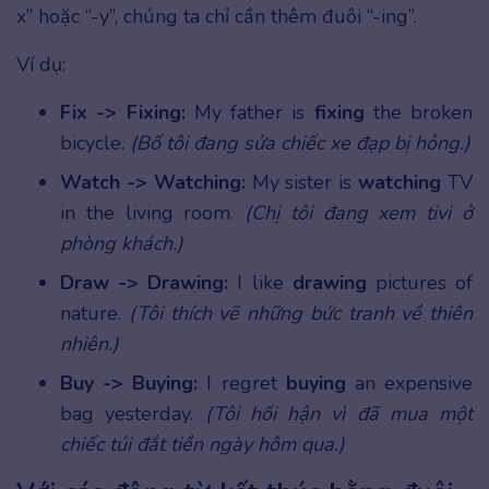
x” hoặc “-y”, chúng ta chỉ cần thêm đuôi “-ing”.
Ví dụ:
Fix -> Fixing:
My father is
fixing
the broken
bicycle.
(Bố tôi đang sửa chiếc xe đạp bị hỏng.)
Watch -> Watching:
My sister is
watching
TV
in the living room.
(Chị tôi đang xem tivi ở
phòng khách.)
Draw -> Drawing:
I like
drawing
pictures of
nature.
(Tôi thích vẽ những bức tranh về thiên
nhiên.)
Buy -> Buying:
I regret
buying
an expensive
bag yesterday.
(Tôi hối hận vì đã mua một
chiếc túi đắt tiền ngày hôm qua.)