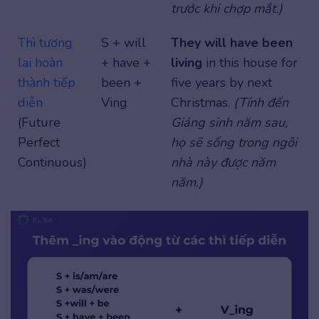
trước khi chợp mắt.)
Thì tương
S + will
They will have been
lai hoàn
+ have +
living
in this house for
thành tiếp
been +
five years by next
diễn
Ving
Christmas.
(Tính đến
(Future
Giáng sinh năm sau,
Perfect
họ sẽ sống trong ngôi
Continuous)
nhà này được năm
năm.)