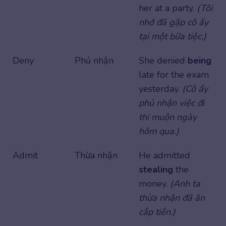
her at a party.
(Tôi
nhớ đã gặp cô ấy
tại một bữa tiệc.)
Deny
Phủ nhận
She denied
being
late for the exam
yesterday.
(Cô ấy
phủ nhận việc đi
thi muộn ngày
hôm qua.)
Admit
Thừa nhận
He admitted
stealing
the
money.
(Anh ta
thừa nhận đã ăn
cắp tiền.)