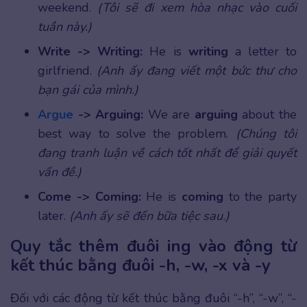
weekend.
(Tôi sẽ đi xem hòa nhạc vào cuối
tuần này.)
Write -> Writing:
He is
writing
a letter to
girlfriend.
(Anh ấy đang viết một bức thư cho
bạn gái của mình.)
Argue
-> Arguing:
We are
arguing
about the
best way to solve the problem.
(Chúng tôi
đang tranh luận về cách tốt nhất để giải quyết
vấn đề.)
Come -> Coming:
He is
coming
to the party
later.
(Anh ấy sẽ đến bữa tiệc sau.)
Quy tắc thêm đuôi ing vào động từ
kết thúc bằng đuôi -h, -w, -x và -y
Đối với các động từ kết thúc bằng đuôi “-h”, “-w”, “-