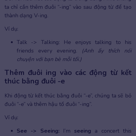
ta chỉ cần thêm đuôi “-ing” vào sau động từ để tạo
thành dạng V-ing.
Ví dụ:
Talk -> Talking: He enjoys talking to his
friends every evening.
(Anh ấy thích nói
chuyện với bạn bè mỗi tối.)
Thêm đuôi ing vào các động từ kết
thúc bằng đuôi -e
Khi động từ kết thúc bằng đuôi “-e”, chúng ta sẽ bỏ
đuôi “-e” và thêm hậu tố đuôi “-ing”.
Ví dụ:
See -> Seeing:
I’m
seeing
a concert this