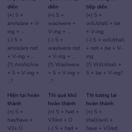
diễn
diễn
tiếp diễn
(+) S +
(+) S +
(+) S +
am/is/are + V-
was/were +
will/shall + be
ing + …
V-ing + …
+ V-ing
(-) S +
(-) S +
(-) S + will/shall
am/is/are not
was/were not
+ not + be + V-
+ V-ing + …
+ V-ing + …
ing
(?) Am/Is/Are
(?) Was/were
(?) Will/shall +
+ S + V-ing +
+ S + V-ing +
S + be + V-ing?
…?
…?
Hiện tại hoàn
Thì quá khứ
Thì tương lai
thành
hoàn thành
hoàn thành
(+) S +
(+) S + had +
(+) S +
has/have +
V3/ed + O
shall/will +
V3+ O
(-) S + had +
have + V3/ed