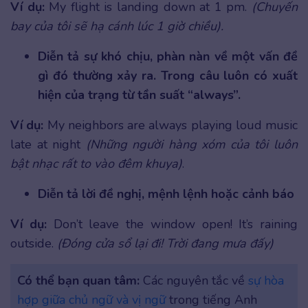
Ví dụ:
My flight is landing down at 1 pm.
(Chuyến
bay của tôi sẽ hạ cánh lúc 1 giờ chiều).
Diễn tả sự khó chịu, phàn nàn về một vấn đề
gì đó thường xảy ra. Trong câu luôn có xuất
hiện của trạng từ tần suất “always”.
Ví dụ:
My neighbors are always playing loud music
late at night
(Những người hàng xóm của tôi luôn
bật nhạc rất to vào đêm khuya)
.
Diễn tả lời đề nghị, mệnh lệnh hoặc cảnh báo
Ví dụ:
Don’t leave the window open! It’s raining
outside.
(Đóng cửa sổ lại đi! Trời đang mưa đấy)
Có thể bạn quan tâm:
Các nguyên tắc về
sự hòa
hợp giữa chủ ngữ và vị ngữ
trong tiếng Anh