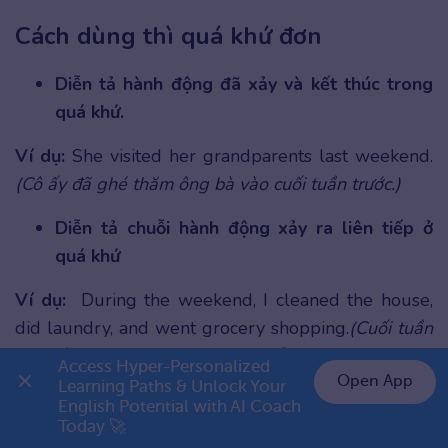
Cách dùng thì quá khứ đơn
Diễn tả hành động đã xảy và kết thúc trong
quá khứ.
Ví dụ:
She visited her grandparents last weekend.
(Cô ấy đã ghé thăm ông bà vào cuối tuần trước.)
Diễn tả chuỗi hành động xảy ra liên tiếp ở
quá khứ
Ví dụ:
During the weekend, I cleaned the house,
did laundry, and went grocery shopping.
(Cuối tuần
vừa rồi, tôi đã dành thời gian để dọn dẹp nhà cửa,
Access Hyper-Personalized 
giặt giũ và đi chợ.)
Open App
Learning Paths & Unlock Your 
English Potential with AI Coach 
👉 Premium 1 năm chỉ 999K
Diễn tả 1 hành động xen vào 1 hành động
Today 🚀