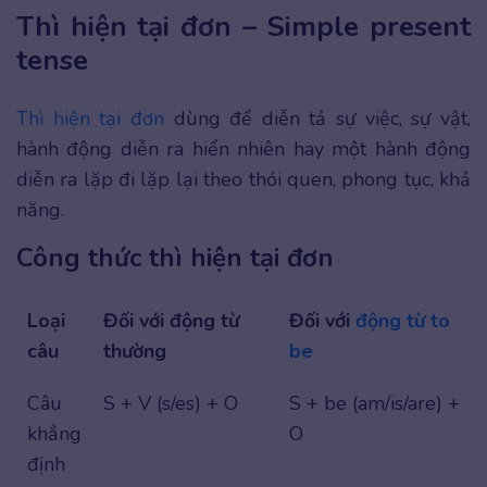
Thì hiện tại đơn – Simple present
tense
Thì hiện tại đơn
dùng để diễn tả sự việc, sự vật,
hành động diễn ra hiển nhiên hay một hành động
diễn ra lặp đi lặp lại theo thói quen, phong tục, khả
năng.
Công thức thì hiện tại đơn
Loại
Đối với động từ
Đối với
động từ to
câu
thường
be
Câu
S + V (s/es) + O
S + be (am/is/are) +
khẳng
O
định