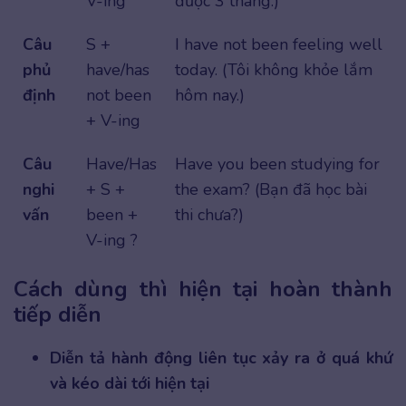
V-ing
được 3 tháng.)
Câu
S +
I have not been feeling well
phủ
have/has
today. (Tôi không khỏe lắm
định
not been
hôm nay.)
+ V-ing
Câu
Have/Has
Have you been studying for
nghi
+ S +
the exam? (Bạn đã học bài
vấn
been +
thi chưa?)
V-ing ?
Cách dùng thì hiện tại hoàn thành
tiếp diễn
Diễn tả hành động liên tục xảy ra ở quá khứ
và kéo dài tới hiện tại