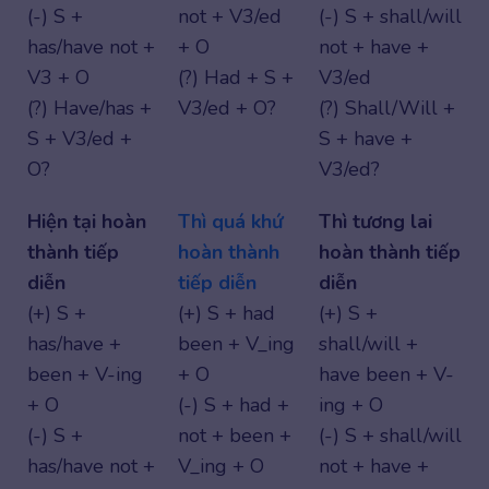
(-) S +
not + V3/ed
(-) S + shall/will
has/have not +
+ O
not + have +
V3 + O
(?) Had + S +
V3/ed
(?) Have/has +
V3/ed + O?
(?) Shall/Will +
S + V3/ed +
S + have +
O?
V3/ed?
Hiện tại hoàn
Thì quá khứ
Thì tương lai
thành tiếp
hoàn thành
hoàn thành tiếp
diễn
tiếp diễn
diễn
(+) S +
(+) S + had
(+) S +
has/have +
been + V_ing
shall/will +
been + V-ing
+ O
have been + V-
+ O
(-) S + had +
ing + O
(-) S +
not + been +
(-) S + shall/will
has/have not +
V_ing + O
not + have +