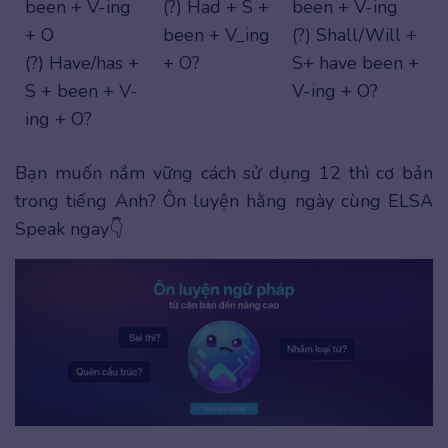
been + V-ing
(?) Had + S +
been + V-ing
+ O
been + V_ing
(?) Shall/Will +
(?) Have/has +
+ O? ​
S+ have been +
S + been + V-
V-ing + O?
ing + O?
Bạn muốn nắm vững cách sử dụng 12 thì cơ bản
trong tiếng Anh? Ôn luyện hằng ngày cùng ELSA
Speak ngay👇