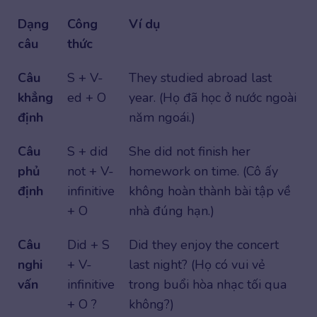
Dạng
Công
Ví dụ
câu
thức
Câu
S + V-
They studied abroad last
khẳng
ed + O
year. (Họ đã học ở nước ngoài
định
năm ngoái.)
Câu
S + did
She did not finish her
phủ
not + V-
homework on time. (Cô ấy
định
infinitive
không hoàn thành bài tập về
+ O
nhà đúng hạn.)
Câu
Did + S
Did they enjoy the concert
nghi
+ V-
last night? (Họ có vui vẻ
vấn
infinitive
trong buổi hòa nhạc tối qua
+ O ?
không?)