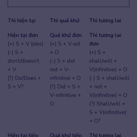
Thì hiện tại
Thì quá khứ
Thì tương lai
Hiện tại đơn
Quá khứ đơn
Thì tương lai
(+) S + V (s/es)
(+) S + V-ed
đơn
(-) S +
+ O
(+) S +
don’t/doesn’t
(-) S + did
shall/will +
+ V
not + V-
V(infinitive) + O
(?) Do/Does +
infinitive + O
(-) S + shall/will
S + V?
(?) Did + S +
+ not +
V-infinitive +
V(infinitive) + O
O
(?) Shall/will +
S + V(infinitive)
+ O?
Hiện tại tiếp
Quá khứ tiếp
Thì tương lai