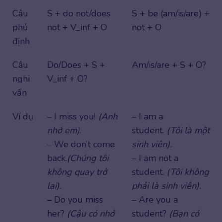
Câu
S + do not/does
S + be (am/is/are) +
phủ
not + V_inf + O
not + O
định
Câu
Do/Does + S +
Am/is/are + S + O?
nghi
V_inf + O?
vấn
Ví dụ
– I miss you!
(Anh
– I am a
nhớ em)
.
student.
(Tôi là một
– We don’t come
sinh viên).
back.
(Chúng tôi
– I am not a
không quay trở
student.
(Tôi không
lại).
phải là sinh viên).
– Do you miss
– Are you a
her?
(Cậu có nhớ
student?
(Bạn có