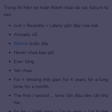
Trong thì hiện tại hoàn thành chứa các các từ/cụm từ
sau:
Just = Recently = Lately: gần đây, vừa mới
Already: rồi
Before
: trước đây
Never: chưa bao giờ
Ever: từng
Yet: chưa
For + khoảng thời gian: for 4 years, for a long
time, for a month…
The first / second … time: lần đầu tiên, lần thứ
hai…
So far = Until now = Up to now = Up to the