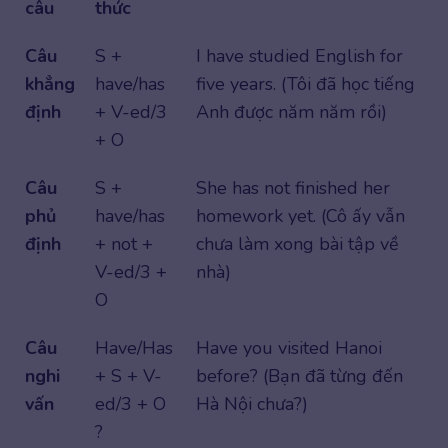
câu
thức
Câu
S +
I have studied English for
khẳng
have/has
five years. (Tôi đã học tiếng
định
+ V-ed/3
Anh được năm năm rồi)
+ O
Câu
S +
She has not finished her
phủ
have/has
homework yet. (Cô ấy vẫn
định
+ not +
chưa làm xong bài tập về
V-ed/3 +
nhà)
O
Câu
Have/Has
Have you visited Hanoi
nghi
+ S + V-
before? (Bạn đã từng đến
vấn
ed/3 + O
Hà Nội chưa?)
?