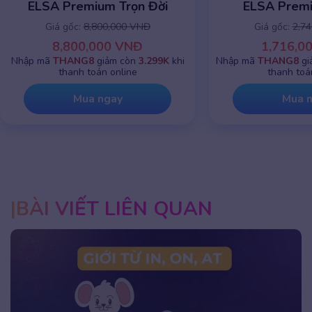
ELSA Premium Trọn Đời
ELSA Prem
Giá gốc:
8,800,000 VNĐ
Giá gốc:
2,7
8,800,000 VNĐ
1,716,0
Nhập mã
THANG8
giảm còn
3.299K
khi
Nhập mã
THANG8
gi
thanh toán online
thanh toá
Mua ngay
Mua 
BÀI VIẾT LIÊN QUAN