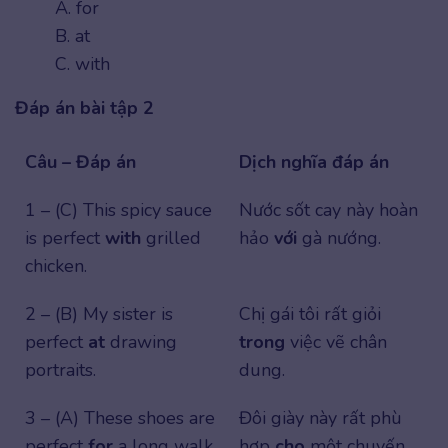
A. for
B. at
C. with
Đáp án bài tập 2
Câu – Đáp án
Dịch nghĩa đáp án
1 – (C) This spicy sauce
Nước sốt cay này hoàn
is perfect
with
grilled
hảo
với
gà nướng.
chicken.
2 – (B) My sister is
Chị gái tôi rất giỏi
perfect
at
drawing
trong
việc vẽ chân
portraits.
dung.
3 – (A) These shoes are
Đôi giày này rất phù
perfect
for
a long walk.
hợp
cho
một chuyến