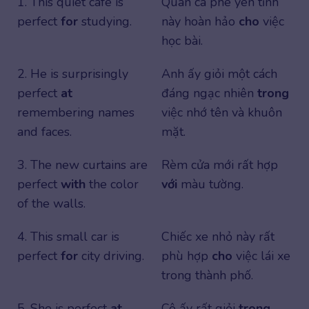
1. This quiet café is
Quán cà phê yên tĩnh
perfect
for
studying.
này hoàn hảo
cho
việc
học bài.
2. He is surprisingly
Anh ấy giỏi một cách
perfect
at
đáng ngạc nhiên
trong
remembering names
việc nhớ tên và khuôn
and faces.
mặt.
3. The new curtains are
Rèm cửa mới rất hợp
perfect
with
the color
với
màu tường.
of the walls.
4. This small car is
Chiếc xe nhỏ này rất
perfect
for
city driving.
phù hợp
cho
việc lái xe
trong thành phố.
5. She is perfect
at
Cô ấy rất giỏi
trong