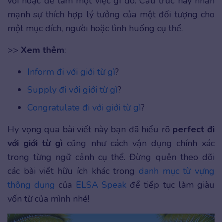
với hoặc để làm một việc gì đó. Cấu trúc này nhấn
mạnh sự thích hợp lý tưởng của một đối tượng cho
một mục đích, người hoặc tình huống cụ thể.
>>
Xem thêm
:
Inform đi với giới từ gì
?
Supply đi với giới từ gì
?
Congratulate đi với giới từ gì
?
Hy vọng qua bài viết này bạn đã hiểu rõ
perfect đi
với giới từ gì
cũng như cách vận dụng chính xác
trong từng ngữ cảnh cụ thể. Đừng quên theo dõi
các bài viết hữu ích khác trong
danh mục từ vựng
thông dụng
của
ELSA Speak
để tiếp tục làm giàu
vốn từ của mình nhé!