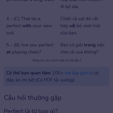
đi bộ dài.
4 – (C) That tie is
Chiếc cà vạt đó rất
perfect
with
your new
hợp
với
bộ vest mới
suit.
của bạn.
5 – (B) Are you perfect
Bạn có giỏi
trong
việc
at
playing chess?
chơi cờ vua không?
Bảng tra cứu nhanh đáp án bài tập 2
Có thể bạn quan tâm:
100+
bài tập giới từ
có
đáp án chi tiết (Có PDF tải xuống)
Câu hỏi thường gặp
Perfect là từ loại gì?