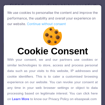
>> ELSA Speak cung cấp kho bài học giao tiếp thực
tế cực kỳ đa dạng với hơn 25,000 bài luyện tập, hỗ
We use cookies to personalise the content and improve the
We use cookies to personalise the content and improve the
trợ bạn học rèn luyện và áp dụng kiến thức tối ưu
performance, the usability and overall your experience on
performance, the usability and overall your experience on
our website.
Continue without consent
khi bạn đăng ký gói
ELSA Premium
ngay hôm nay!
our website.
Continue without consent
Cookie Consent
Cookie Consent
With your consent, we and our partners use cookies or
With your consent, we and our partners use cookies or
similar technologies to store, access and process personal
similar technologies to store, access and process personal
data such as your visits to this website, IP addresses and
data such as your visits to this website, IP addresses and
cookie identifiers. This is to cater a customised browsing
cookie identifiers. This is to cater a customised browsing
experience on our website. You can revoke your consent at
Bài tập perfect + gì
experience on our website. You can revoke your consent at
any time in your web browser settings or object to data
any time in your web browser settings or object to data
processing based on legitimate interest. You can click here
Bài tập 1
processing based on legitimate interest. You can click here
on
Learn More
to know our Privacy Policy on elsaspeak.com
on
Learn More
to know our Privacy Policy on elsaspeak.com