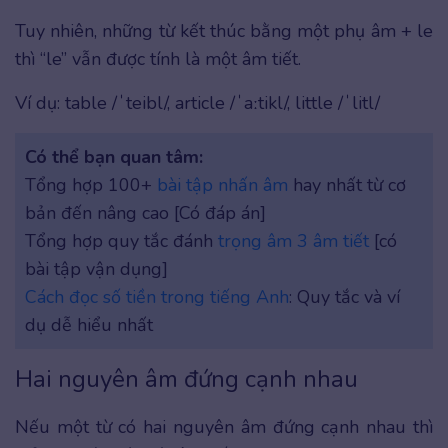
Tuy nhiên, những từ kết thúc bằng một phụ âm + le
thì “le” vẫn được tính là một âm tiết.
Ví dụ: table /ˈteibl/, article /ˈaːtikl/, little /ˈlitl/
Có thể bạn quan tâm:
Tổng hợp 100+
bài tập nhấn âm
hay nhất từ cơ
bản đến nâng cao [Có đáp án]
Tổng hợp quy tắc đánh
trọng âm 3 âm tiết
[có
bài tập vận dụng]
Cách đọc số tiền trong tiếng Anh
: Quy tắc và ví
dụ dễ hiểu nhất
Hai nguyên âm đứng cạnh nhau
Nếu một từ có hai nguyên âm đứng cạnh nhau thì