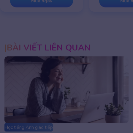
Mua ngay
Mua 
BÀI VIẾT LIÊN QUAN
Học tiếng Anh giao tiếp