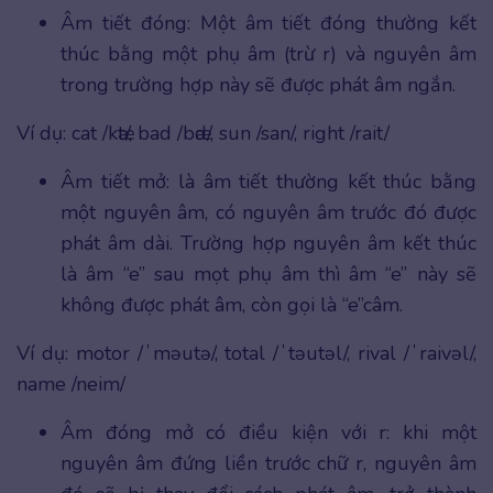
Âm tiết đóng: Một âm tiết đóng thường kết
thúc bằng một phụ âm (trừ r) và nguyên âm
trong trường hợp này sẽ được phát âm ngắn.
Ví dụ: cat /kӕt/, bad /bӕd/, sun /san/, right /rait/
Âm tiết mở: là âm tiết thường kết thúc bằng
một nguyên âm, có nguyên âm trước đó được
phát âm dài. Trường hợp nguyên âm kết thúc
là âm “e” sau mọt phụ âm thì âm “e” này sẽ
không được phát âm, còn gọi là “e”câm.
Ví dụ: motor /ˈməutə/, total /ˈtəutəl/, rival /ˈraivəl/,
name /neim/
Âm đóng mở có điều kiện với r: khi một
nguyên âm đứng liền trước chữ r, nguyên âm