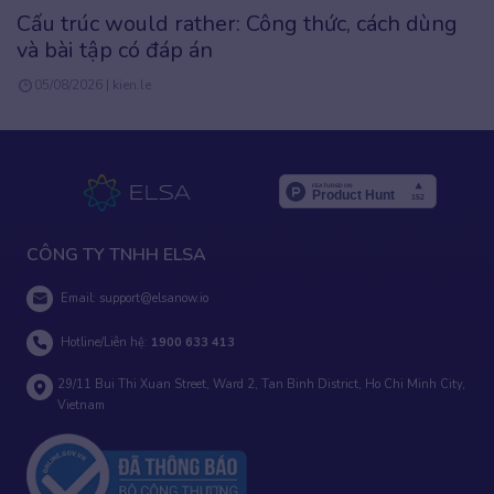
Cấu trúc would rather: Công thức, cách dùng
và bài tập có đáp án
05/08/2026 | kien.le
CÔNG TY TNHH ELSA
Email:
support@elsanow.io
Hotline/Liên hệ:
1900 633 413
29/11 Bui Thi Xuan Street, Ward 2, Tan Binh District, Ho Chi Minh City,
Vietnam