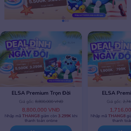
ELSA Premium Trọn Đời
ELSA Prem
Giá gốc:
8,800,000 VNĐ
Giá gốc:
2,7
8,800,000 VNĐ
1,716,0
Nhập mã
THANG8
giảm còn
3.299K
khi
Nhập mã
THANG8
gi
thanh toán online
thanh toá