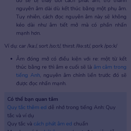
đó sẽ bị thay đổi cách phát âm, trở thành
nguyên âm dài dù kết thúc bằng một phụ âm.
Tuy nhiên, cách đọc nguyên âm này sẽ không
kéo dài như âm tiết mở mà có phần nhấn
mạnh hơn.
Ví dụ: car /kaː/, sort /soːt/, thirst /θəːst/, pork /poːk/
Âm đóng mở có điều kiện với re: một từ kết
thúc bằng re thì âm e cuối sẽ là
âm câm trong
tiếng Anh
, nguyên âm chính liền trước đó sẽ
được đọc nhấn mạnh.
Có thể bạn quan tâm
Quy tắc thêm ed
dễ nhớ trong tiếng Anh: Quy
tắc và ví dụ
Quy tắc và
cách phát âm ed
chuẩn