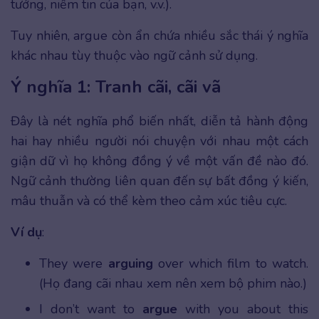
tưởng, niềm tin của bạn, v.v.).
Tuy nhiên, argue còn ẩn chứa nhiều sắc thái ý nghĩa
khác nhau tùy thuộc vào ngữ cảnh sử dụng.
Ý nghĩa 1: Tranh cãi, cãi vã
Đây là nét nghĩa phổ biến nhất, diễn tả hành động
hai hay nhiều người nói chuyện với nhau một cách
giận dữ vì họ không đồng ý về một vấn đề nào đó.
Ngữ cảnh thường liên quan đến sự bất đồng ý kiến,
mâu thuẫn và có thể kèm theo cảm xúc tiêu cực.
Ví dụ
:
They were
arguing
over which film to watch.
(Họ đang cãi nhau xem nên xem bộ phim nào.)
I don’t want to
argue
with you about this