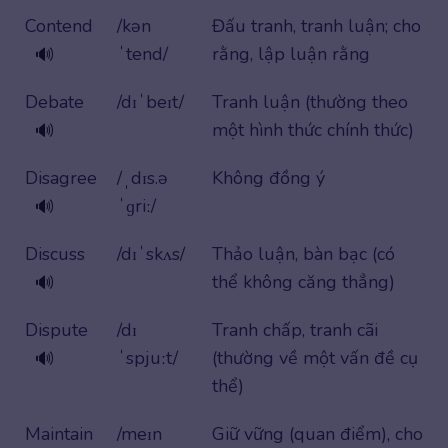
Contend
/kən
Đấu tranh, tranh luận; cho
ˈtend/
rằng, lập luận rằng
🔊
Debate
/dɪˈbeɪt/
Tranh luận (thường theo
một hình thức chính thức)
🔊
Disagree
/ˌdɪs.ə
Không đồng ý
ˈɡriː/
🔊
Discuss
/dɪˈskʌs/
Thảo luận, bàn bạc (có
thể không căng thẳng)
🔊
Dispute
/dɪ
Tranh chấp, tranh cãi
ˈspjuːt/
(thường về một vấn đề cụ
🔊
thể)
Maintain
/meɪn
Giữ vững (quan điểm), cho