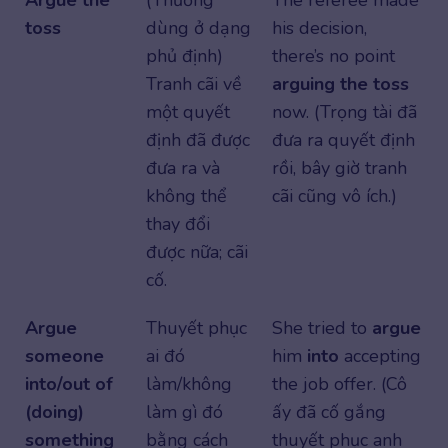
Argue the
(Thường
The referee made
toss
dùng ở dạng
his decision,
phủ định)
there’s no point
Tranh cãi về
arguing the toss
một quyết
now. (Trọng tài đã
định đã được
đưa ra quyết định
đưa ra và
rồi, bây giờ tranh
không thể
cãi cũng vô ích.)
thay đổi
được nữa; cãi
cố.
Argue
Thuyết phục
She tried to
argue
someone
ai đó
him
into
accepting
into/out of
làm/không
the job offer. (Cô
(doing)
làm gì đó
ấy đã cố gắng
something
bằng cách
thuyết phục anh