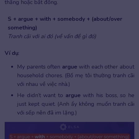
thẳng hoặc bất đồng.
S + argue + with + somebody + (about/over
something)
Tranh cãi với ai đó (về vấn đề gì đó)
Ví dụ
:
My parents often
argue
with each other about
household chores. (Bố mẹ tôi thường tranh cãi
với nhau về việc nhà.)
He didn’t want to
argue
with his boss, so he
just kept quiet. (Anh ấy không muốn tranh cãi
với sếp nên đã im lặng.)