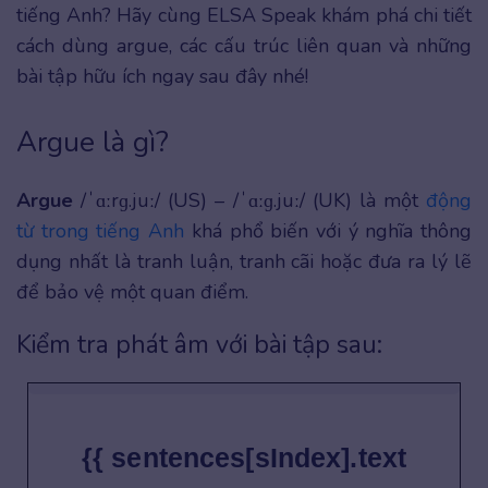
tiếng Anh? Hãy cùng ELSA Speak khám phá chi tiết
cách dùng argue, các cấu trúc liên quan và những
bài tập hữu ích ngay sau đây nhé!
Argue là gì?
Argue
/ˈɑːrɡ.juː/ (US) – /ˈɑːɡ.juː/ (UK) là một
động
từ trong tiếng Anh
khá phổ biến với ý nghĩa thông
dụng nhất là tranh luận, tranh cãi hoặc đưa ra lý lẽ
để bảo vệ một quan điểm.
Kiểm tra phát âm với bài tập sau:
{{ sentences[sIndex].text