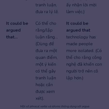
tranh luận,
ấy nhận lời mời
đưa ra lý lẽ.
làm việc.)
It could be
Có thể cho
It could be
argued
rằng/lập
argued that
that…
luận rằng…
technology has
(Dùng để
made people
đưa ra một
more isolated. (Có
quan điểm,
thể cho rằng công
một ý kiến
nghệ đã khiến con
có thể gây
người trở nên cô
tranh luận
lập hơn.)
hoặc cần
được xem
xét).
Một số phrasal verbs và idioms thông dụng với argue