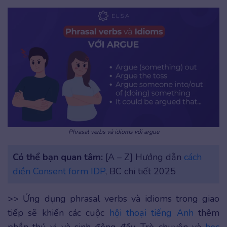
Phrasal verbs và idioms với argue
Có thể bạn quan tâm:
[A – Z] Hướng dẫn
cách
điền Consent form IDP
, BC chi tiết 2025
>> Ứng dụng phrasal verbs và idioms trong giao
tiếp sẽ khiến các cuộc
hội thoại tiếng Anh
thêm
phần thú vị và sinh động đấy. Trò chuyện và
học