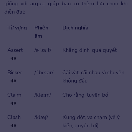
giống với argue, giúp bạn có thêm lựa chọn khi
diễn đạt:
Từ vựng
Phiên
Dịch nghĩa
âm
Assert
/əˈsɜːt/
Khẳng định, quả quyết
🔊
Bicker
/ˈbɪk.ər/
Cãi vặt, cãi nhau vì chuyện
không đâu
🔊
Claim
/kleɪm/
Cho rằng, tuyên bố
🔊
Clash
/klæʃ/
Xung đột, va chạm (về ý
kiến, quyền lợi)
🔊