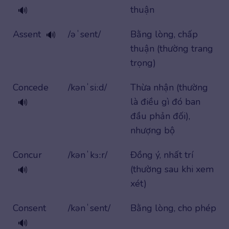
thuận
🔊
Assent
/əˈsent/
Bằng lòng, chấp
🔊
thuận (thường trang
trọng)
Concede
/kənˈsiːd/
Thừa nhận (thường
là điều gì đó ban
🔊
đầu phản đối),
nhượng bộ
Concur
/kənˈkɜːr/
Đồng ý, nhất trí
(thường sau khi xem
🔊
xét)
Consent
/kənˈsent/
Bằng lòng, cho phép
🔊