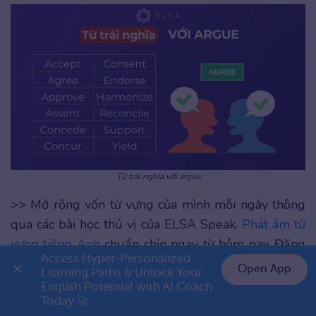
Từ trái nghĩa với argue
>> Mở rộng vốn từ vựng của mình mỗi ngày thông
qua các bài học thú vị của ELSA Speak.
Phát âm từ
vựng tiếng Anh
chuẩn chỉn ngay từ hôm nay. Đăng
Access Hyper-Personalized 
ký ngay!
Open App
Learning Paths & Unlock Your 
English Potential with AI Coach 
👉 Premium 1 năm chỉ 999K
Học phát âm từ vựng đa chủ đề
Today 🚀