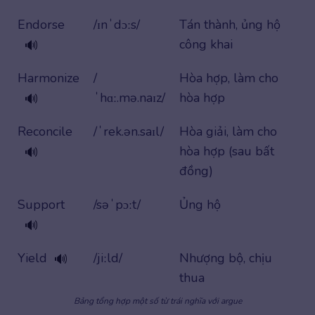
Endorse
/ɪnˈdɔːs/
Tán thành, ủng hộ
công khai
🔊
Harmonize
/
Hòa hợp, làm cho
ˈhɑː.mə.naɪz/
hòa hợp
🔊
Reconcile
/ˈrek.ən.saɪl/
Hòa giải, làm cho
hòa hợp (sau bất
🔊
đồng)
Support
/səˈpɔːt/
Ủng hộ
🔊
Yield
/jiːld/
Nhượng bộ, chịu
🔊
thua
Bảng tổng hợp một số từ trái nghĩa với argue