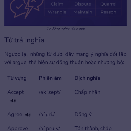
Từ đồng nghĩa với argue
Từ trái nghĩa
Ngược lại, những từ dưới đây mang ý nghĩa đối lập
với argue, thể hiện sự đồng thuận hoặc nhượng bộ:
Từ vựng
Phiên âm
Dịch nghĩa
Accept
/əkˈsept/
Chấp nhận
🔊
Agree
/əˈɡriː/
Đồng ý
🔊
Approve
/əˈpruːv/
Tán thành, chấp