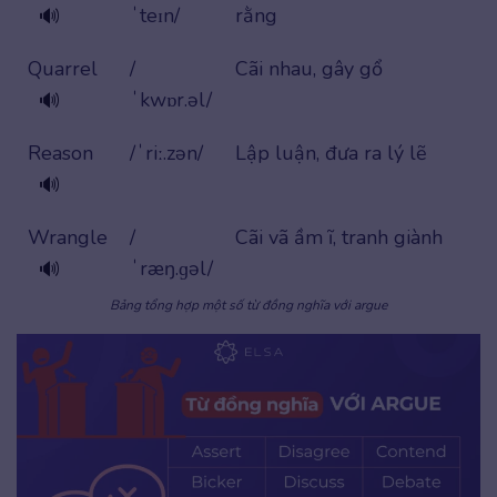
ˈteɪn/
rằng
🔊
Quarrel
/
Cãi nhau, gây gổ
ˈkwɒr.əl/
🔊
Reason
/ˈriː.zən/
Lập luận, đưa ra lý lẽ
🔊
Wrangle
/
Cãi vã ầm ĩ, tranh giành
ˈræŋ.ɡəl/
🔊
Bảng tổng hợp một số từ đồng nghĩa với argue