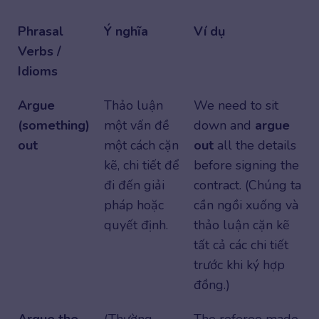
Phrasal
Ý nghĩa
Ví dụ
Verbs /
Idioms
Argue
Thảo luận
We need to sit
(something)
một vấn đề
down and
argue
out
một cách cặn
out
all the details
kẽ, chi tiết để
before signing the
đi đến giải
contract. (Chúng ta
pháp hoặc
cần ngồi xuống và
quyết định.
thảo luận cặn kẽ
tất cả các chi tiết
trước khi ký hợp
đồng.)