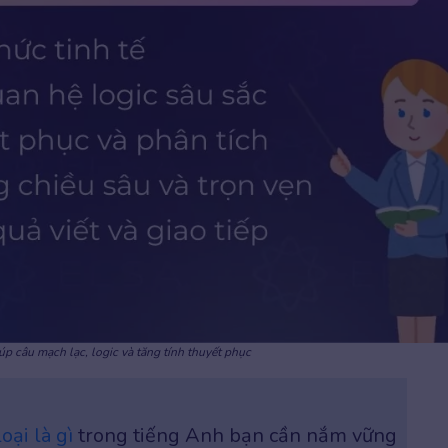
úp câu mạch lạc, logic và tăng tính thuyết phục
loại là gì
trong tiếng Anh bạn cần nắm vững