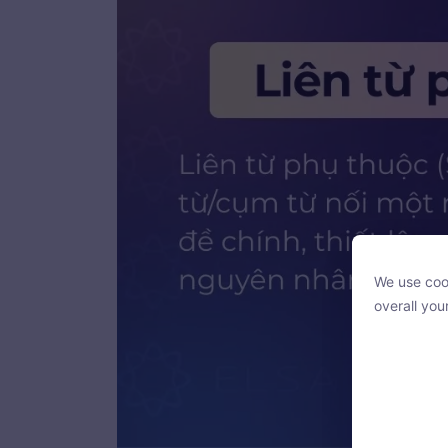
We use cook
We use cook
overall you
overall you
With your c