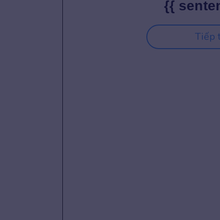
{{ sente
Tiếp 