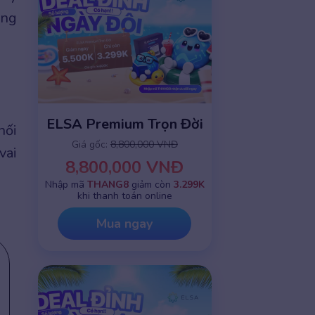
ụng
ELSA Premium Trọn Đời
nối
Giá gốc:
8,800,000 VNĐ
vai
8,800,000 VNĐ
Nhập mã
THANG8
giảm còn
3.299K
khi thanh toán online
Mua ngay