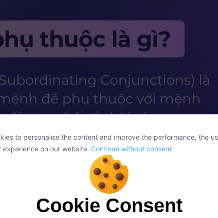
ies to personalise the content and improve the performance, the us
ies to personalise the content and improve the performance, the us
r experience on our website.
Continue without consent
r experience on our website.
Continue without consent
Cookie Consent
Cookie Consent
onsent, we and our partners use cookies or similar technologies to s