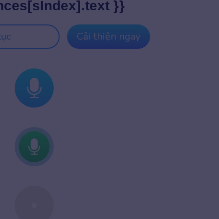
nces[sIndex].text }}
tục
Cải thiện ngay