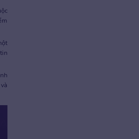
uộc
iểm
một
tin
inh
 và