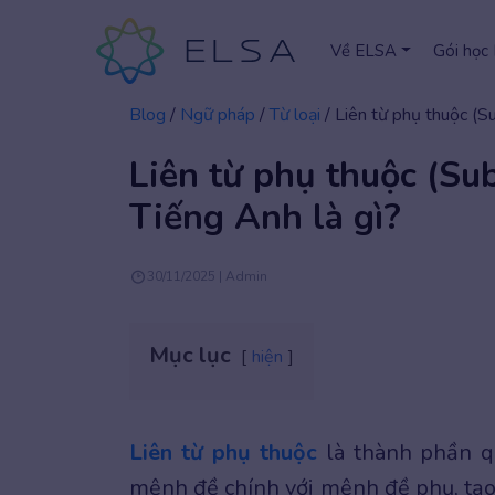
Về ELSA
Gói học
Blog
/
Ngữ pháp
/
Từ loại
/
Liên từ phụ thuộc (Su
Liên từ phụ thuộc (Su
Tiếng Anh là gì?
30/11/2025 | Admin
Mục lục
hiện
Liên từ phụ thuộc
là thành phần q
mệnh đề chính với mệnh đề phụ, tạo 