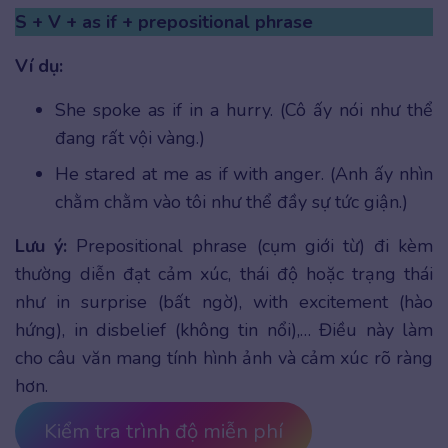
S + V + as if + prepositional phrase
Ví dụ:
She spoke as if in a hurry. (Cô ấy nói như thể
đang rất vội vàng.)
He stared at me as if with anger. (Anh ấy nhìn
chằm chằm vào tôi như thể đầy sự tức giận.)
Lưu ý:
Prepositional phrase (cụm giới từ) đi kèm
thường diễn đạt cảm xúc, thái độ hoặc trạng thái
như in surprise (bất ngờ), with excitement (hào
hứng), in disbelief (không tin nổi),… Điều này làm
cho câu văn mang tính hình ảnh và cảm xúc rõ ràng
hơn.
Kiểm tra trình độ miễn phí