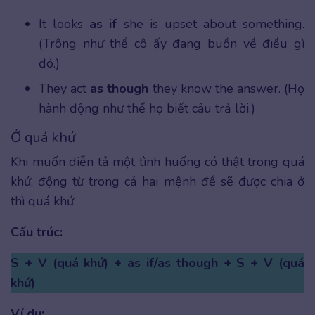
It looks
as if
she is upset about something.
(Trông như thể cô ấy đang buồn về điều gì
đó.)
They act
as though
they know the answer. (Họ
hành động như thể họ biết câu trả lời.)
Ở quá khứ
Khi muốn diễn tả một tình huống có thật trong quá
khứ, động từ trong cả hai mệnh đề sẽ được chia ở
thì quá khứ.
Cấu trúc:
S + V (quá khứ) + as if/as though + S + V (quá
khứ)
Ví dụ: