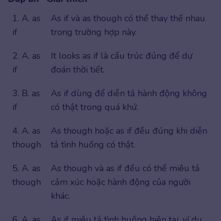
1. A. as
As if và as though có thể thay thế nhau
if
trong trường hợp này.
2. A. as
It looks as if là cấu trúc đúng để dự
if
đoán thời tiết.
3. B. as
As if dùng để diễn tả hành động không
if
có thật trong quá khứ.
4. A. as
As though hoặc as if đều đúng khi diễn
though
tả tình huống có thật.
5. A. as
As though và as if đều có thể miêu tả
though
cảm xúc hoặc hành động của người
khác.
6. A. as
As if miêu tả tình huống hiện tại, ví dụ