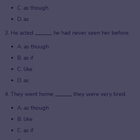
C. as though
D. as
3. He acted
______
he had never seen her before.
A. as though
B. as if
C. like
D. as
4. They went home
______
they were very tired.
A. as though
B. like
C. as if