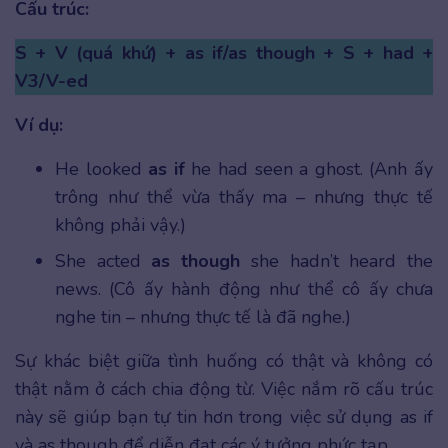
Cấu trúc:
S + V (quá khứ) + as if/as though + S + had +
V3/V-ed
Ví dụ:
He looked
as if
he had seen a ghost. (Anh ấy
trông như thể vừa thấy ma – nhưng thực tế
không phải vậy.)
She acted
as though
she hadn’t heard the
news. (Cô ấy hành động như thể cô ấy chưa
nghe tin – nhưng thực tế là đã nghe.)
Sự khác biệt giữa tình huống có thật và không có
thật nằm ở cách chia động từ. Việc nắm rõ cấu trúc
này sẽ giúp bạn tự tin hơn trong việc sử dụng as if
và as though để diễn đạt các ý tưởng phức tạp.