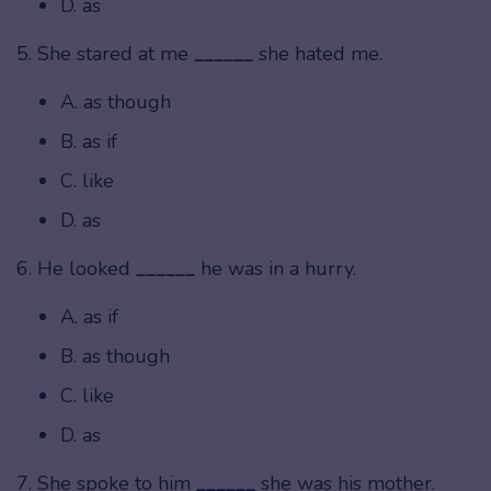
D. as
5. She stared at me
______
she hated me.
A. as though
B. as if
C. like
D. as
6. He looked
______
he was in a hurry.
A. as if
B. as though
C. like
D. as
7. She spoke to him
______
she was his mother.