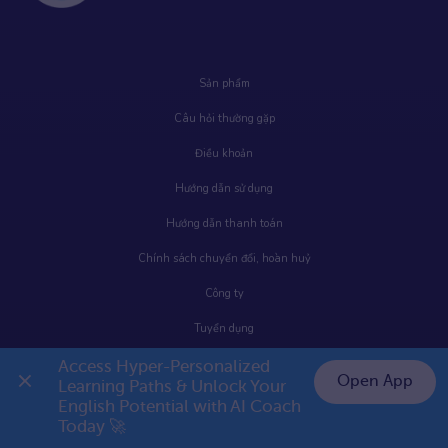
Sản phẩm
Câu hỏi thường gặp
Điều khoản
Hướng dẫn sử dụng
Hướng dẫn thanh toán
Chính sách chuyển đổi, hoàn huỷ
Công ty
Tuyển dụng
Liên hệ
Access Hyper-Personalized 
Open App
Learning Paths & Unlock Your 
Blogs
English Potential with AI Coach 
👉 Premium 1 năm chỉ 799K
Today 🚀
Bảo mật