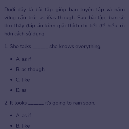
Dưới đây là bài tập giúp bạn luyện tập và nắm
vững cấu trúc as if/as though. Sau bài tập, bạn sẽ
tìm thấy đáp án kèm giải thích chi tiết để hiểu rõ
hơn cách sử dụng.
1. She talks
______
she knows everything.
A. as if
B. as though
C. like
D. as
2. It looks
______
it’s going to rain soon.
A. as if
B. like