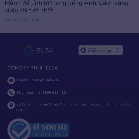
Cấu trúc It’s time là gì? Tổng hợp cách dùng,
biến thể & bài tập
31/12/2025 | Admin
CÔNG TY TNHH ELSA
Email:
support@elsanow.io
Hotline/Liên hệ:
1900 633 413
29/11 Bui Thi Xuan Street, Ward 2, Tan Binh District, Ho Chi Minh City,
Vietnam