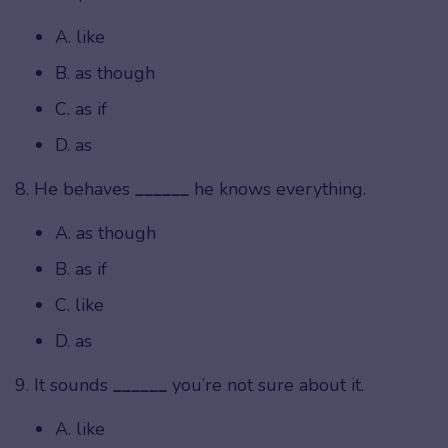
A. like
B. as though
C. as if
D. as
8. He behaves
______
he knows everything.
A. as though
B. as if
C. like
D. as
9. It sounds
______
you’re not sure about it.
A. like