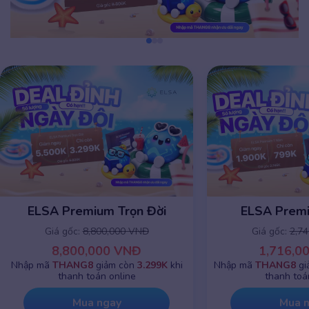
ELSA Premium 1 năm
ELSA Premiu
Giá gốc:
2,745,000 VNĐ
Giá gốc:
8,8
1,716,000 VNĐ
8,800,0
Nhập mã
THANG8
giảm chỉ còn
799K
khi
Nhập mã
THANG8
g
thanh toán online
thanh toá
Mua ngay
Mua 