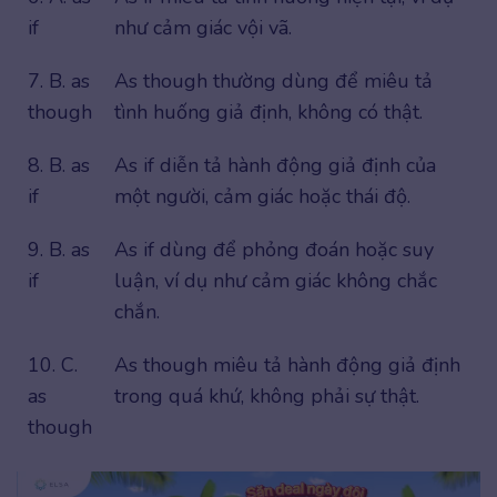
if
như cảm giác vội vã.
7. B. as
As though thường dùng để miêu tả
though
tình huống giả định, không có thật.
8. B. as
As if diễn tả hành động giả định của
if
một người, cảm giác hoặc thái độ.
9. B. as
As if dùng để phỏng đoán hoặc suy
if
luận, ví dụ như cảm giác không chắc
chắn.
10. C.
As though miêu tả hành động giả định
as
trong quá khứ, không phải sự thật.
though