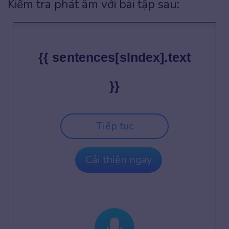
Kiểm tra phát âm với bài tập sau:
{{ sentences[sIndex].text
}}
Tiếp tục
Cải thiện ngay