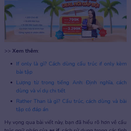
>>
Xem thêm
:
If only là gì? Cách dùng cấu trúc if only kèm
bài tập
Lượng từ trong tiếng Anh: Định nghĩa, cách
dùng và ví dụ chi tiết
Rather Than là gì? Cấu trúc, cách dùng và bài
tập có đáp án
Hy vọng qua bài viết này, bạn đã hiểu rõ hơn về cấu
trúc ngữ pháp của
as if
, cách sử dụng trong các tình