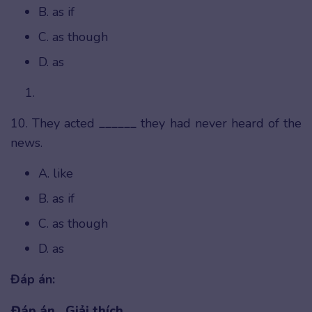
B. as if
C. as though
D. as
10. They acted
______
they had never heard of the
news.
A. like
B. as if
C. as though
D. as
Đáp án:
Đáp án
Giải thích