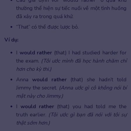
Câu giả định với “would rather” ở quá khứ
thường thể hiện sự tiếc nuối về một tình huống
đã xảy ra trong quá khứ.
“That” có thể được lược bỏ.
Ví dụ:
I
would rather
(that) I had studied harder for
the exam.
(Tôi ước mình đã học hành chăm chỉ
hơn cho kỳ thi.)
Anna
would rather
(that) she hadn’t told
Jimmy the secret.
(Anna ước gì cô không nói bí
mật này cho Jimmy.)
I
would rather
(that) you had told me the
truth earlier.
(Tôi ước gì bạn đã nói với tôi sự
thật sớm hơn.)