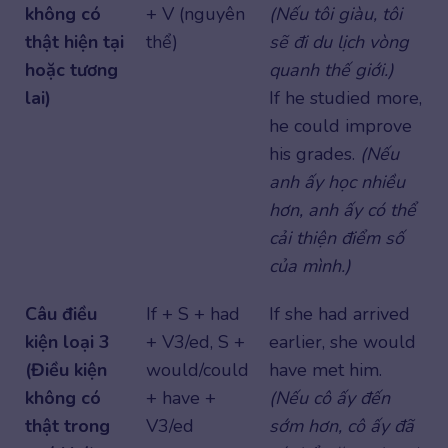
không có
+ V (nguyên
(Nếu tôi giàu, tôi
thật hiện tại
thể)
sẽ đi du lịch vòng
hoặc tương
quanh thế giới.)
lai)
If he studied more,
he could improve
his grades.
(Nếu
anh ấy học nhiều
hơn, anh ấy có thể
cải thiện điểm số
của mình.)
Câu điều
If + S + had
If she had arrived
kiện loại 3
+ V3/ed, S +
earlier, she would
(Điều kiện
would/could
have met him.
không có
+ have +
(Nếu cô ấy đến
thật trong
V3/ed
sớm hơn, cô ấy đã