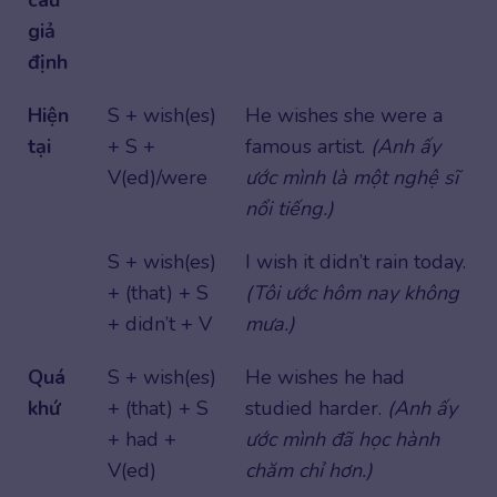
câu
giả
định
Hiện
S + wish(es)
He wishes she were a
tại
+ S +
famous artist.
(Anh ấy
V(ed)/were
ước mình là một nghệ sĩ
nổi tiếng.)
S + wish(es)
I wish it didn’t rain today.
+ (that) + S
(Tôi ước hôm nay không
+ didn’t + V
mưa.)
Quá
S + wish(es)
He wishes he had
khứ
+ (that) + S
studied harder.
(Anh ấy
+ had +
ước mình đã học hành
V(ed)
chăm chỉ hơn.)