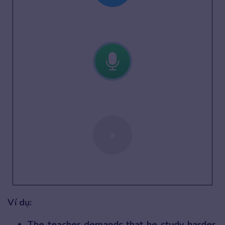
Ví dụ:
The teacher demands that he study harder.