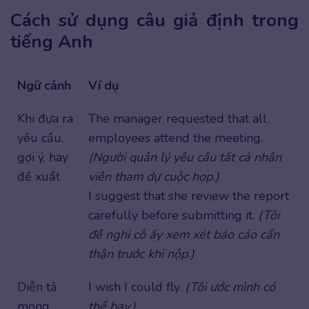
Cách sử dụng câu giả định trong
tiếng Anh
Ngữ cảnh
Ví dụ
Khi đưa ra
The manager requested that all
yêu cầu,
employees attend the meeting.
gợi ý, hay
(Người quản lý yêu cầu tất cả nhân
đề xuất
viên tham dự cuộc họp.)
I suggest that she review the report
carefully before submitting it.
(Tôi
đề nghị cô ấy xem xét báo cáo cẩn
thận trước khi nộp.)
Diễn tả
I wish I could fly.
(Tôi ước mình có
mong
thể bay.)