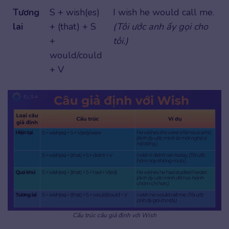
Tương
S + wish(es)
I wish he would call me.
lai
+ (that) + S
(Tôi ước anh ấy gọi cho
+
tôi.)
would/could
+ V
Cấu trúc câu giả định với Wish