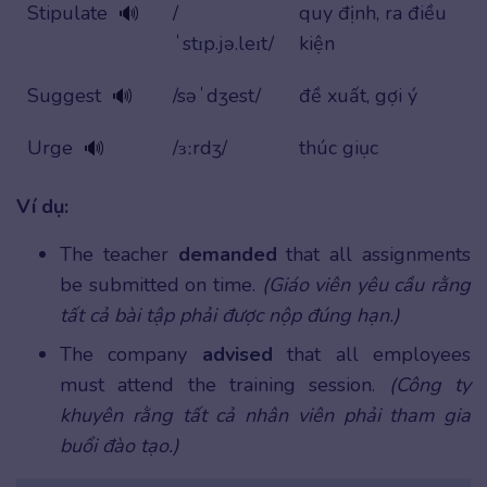
Stipulate
/
quy định, ra điều
🔊
ˈstɪp.jə.leɪt/
kiện
Suggest
/səˈdʒest/
đề xuất, gợi ý
🔊
Urge
/ɜːrdʒ/
thúc giục
🔊
Ví dụ:
The teacher
demanded
that all assignments
be submitted on time.
(Giáo viên yêu cầu rằng
tất cả bài tập phải được nộp đúng hạn.)
The company
advised
that all employees
must attend the training session.
(Công ty
khuyên rằng tất cả nhân viên phải tham gia
buổi đào tạo.)