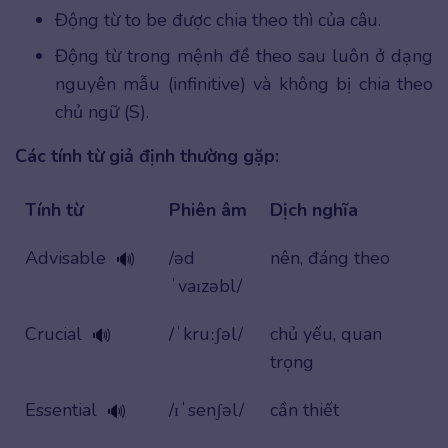
Động từ to be được chia theo thì của câu.
Động từ trong mệnh đề theo sau luôn ở dạng
nguyên mẫu (infinitive) và không bị chia theo
chủ ngữ (S).
Các tính từ giả định thường gặp:
Tính từ
Phiên âm
Dịch nghĩa
Advisable
/əd
nên, đáng theo
🔊
ˈvaɪzəbl/
Crucial
/ˈkruːʃəl/
chủ yếu, quan
🔊
trọng
Essential
/ɪˈsenʃəl/
cần thiết
🔊