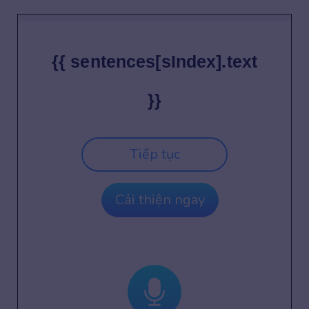
{{ sentences[sIndex].text
}}
Tiếp tục
Cải thiện ngay