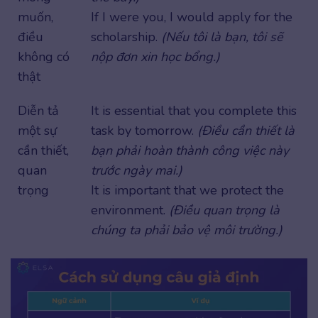
muốn,
If I were you, I would apply for the
điều
scholarship.
(Nếu tôi là bạn, tôi sẽ
không có
nộp đơn xin học bổng.)
thật
Diễn tả
It is essential that you complete this
một sự
task by tomorrow.
(Điều cần thiết là
cần thiết,
bạn phải hoàn thành công việc này
quan
trước ngày mai.)
trọng
It is important that we protect the
environment.
(Điều quan trọng là
chúng ta phải bảo vệ môi trường.)