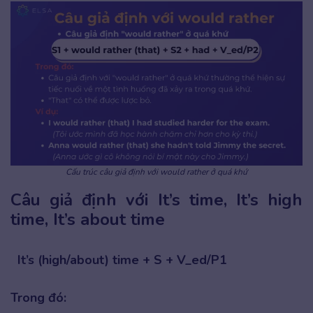
Cấu trúc câu giả định với would rather ở quá khứ
Câu giả định với It’s time, It’s high
time, It’s about time
It’s (high/about) time + S + V_ed/P1
Trong đó: