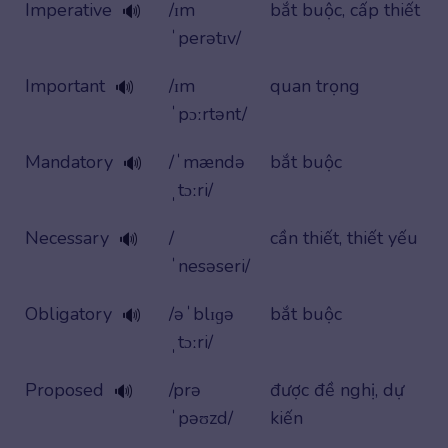
Imperative
/ɪm
bắt buộc, cấp thiết
🔊
ˈperətɪv/
Important
/ɪm
quan trọng
🔊
ˈpɔːrtənt/
Mandatory
/ˈmændə
bắt buộc
🔊
ˌtɔːri/
Necessary
/
cần thiết, thiết yếu
🔊
ˈnesəseri/
Obligatory
/əˈblɪɡə
bắt buộc
🔊
ˌtɔːri/
Proposed
/prə
được đề nghị, dự
🔊
ˈpəʊzd/
kiến