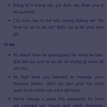
Động từ V trong câu giả định này được chia ở
thì quá khứ.
Cấu trúc này có thể hiểu tương đương với: “It’s
time for sb to do sth” (Đến lúc ai đó phải làm
gì).
Ví dụ:
It’s about time he apologized for what he said.
(
Đã đến lúc anh ta xin lỗi về những gì mình đã
nói rồi.)
It’s high time you learned to manage your
finances better.
(Đến lúc bạn phải học cách
quản lý tài chính của mình tốt hơn.)
We’re having a party this weekend, it’s time
we cleaned our house and went shopping.