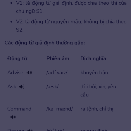
V1: là động từ giả định, được chia theo thì của
chủ ngữ S1.
V2: là động từ nguyên mẫu, không bị chia theo
S2.
Các động từ giả định thường gặp:
Động từ
Phiên âm
Dịch nghĩa
Advise
/ədˈvaɪz/
khuyên bảo
🔊
Ask
/æsk/
đòi hỏi, xin, yêu
🔊
cầu
Command
/kəˈmænd/
ra lệnh, chỉ thị
🔊
Decree
/dɪˈkriː/
ra quy định