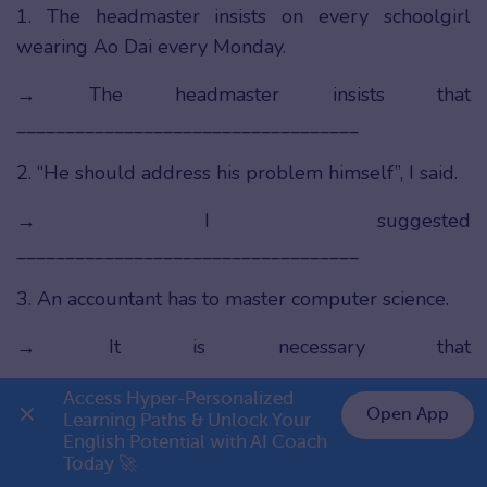
1. The headmaster insists on every schoolgirl
wearing Ao Dai every Monday.
→ The headmaster insists that
___________________________________
2. “He should address his problem himself”, I said.
→ I suggested
___________________________________
3. An accountant has to master computer science.
→ It is necessary that
___________________________________________
Access Hyper-Personalized 
Open App
Learning Paths & Unlock Your 
4. My manager said it would be a good idea for me
English Potential with AI Coach 
👉 Premium 1 năm chỉ 999K
to accept this new position.
Today 🚀