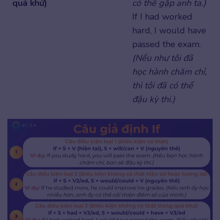
quá khứ)
có thể gặp anh ta.)
If I had worked
hard, I would have
passed the exam.
(Nếu như tôi đã
học hành chăm chỉ,
thì tôi đã có thể
đậu kỳ thi.)