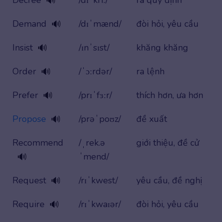
🔊
Demand
/dɪˈmænd/
đòi hỏi, yêu cầu
🔊
Insist
/ɪnˈsɪst/
khăng khăng
🔊
Order
/ˈɔːrdər/
ra lệnh
🔊
Prefer
/prɪˈfɜːr/
thích hơn, ưa hơn
🔊
Propose
/prəˈpoʊz/
đề xuất
🔊
Recommend
/ˌrek.ə
giới thiệu, đề cử
ˈmend/
🔊
Request
/rɪˈkwest/
yêu cầu, đề nghị
🔊
Require
/rɪˈkwaɪər/
đòi hỏi, yêu cầu
🔊