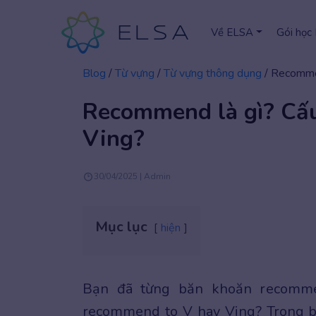
Về ELSA
Gói học
Blog
/
Từ vựng
/
Từ vựng thông dụng
/
Recommen
Recommend là gì? Cấu
Ving?
30/04/2025 | Admin
Mục lục
hiện
Bạn đã từng băn khoăn recommen
recommend to V hay Ving? Trong bài