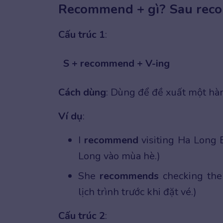
Recommend + gì? Sau rec
Cấu trúc 1
:
S + recommend + V-ing
Cách dùng
: Dùng để đề xuất một hà
Ví dụ
:
I
recommend
visiting Ha Long
Long vào mùa hè.)
She
recommends
checking the
lịch trình trước khi đặt vé.)
Cấu trúc 2
: