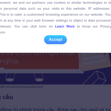
onsent, we and our partners use cookies or similar technologies to s
s personal data such as your visits to this website, IP addresses
s personal data such as your visits to this website, IP addresses
. This is to cater a customised browsing experience on our website. Yo
. This is to cater a customised browsing experience on our website. Yo
t at any time in your web browser settings or object to data process
t at any time in your web browser settings or object to data process
 interest. You can click here on
Learn More
to know our Privacy
 interest. You can click here on
Learn More
to know our Privacy
com
com
Accept
Accept
niệm recommend trong tiếng Anh
g câu
ộng từ chính trong câu, đứng sau chủ ngữ và tr