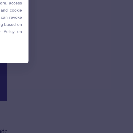
tore, access
 and cookie
 and cookie
u can revoke
u can revoke
ing based on
ing based on
 Policy on
 Policy on
ước