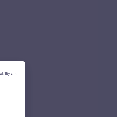
ability and
ability and
tore, access