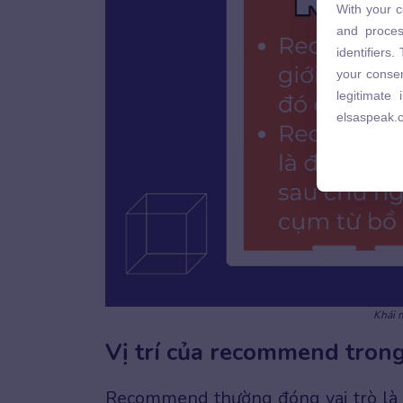
With your c
and proces
and proces
identifiers
identifiers
your consen
your consen
legitimate
legitimate
elsaspeak.
elsaspeak.
Khái 
Vị trí của recommend tron
Recommend thường đóng vai trò là đ