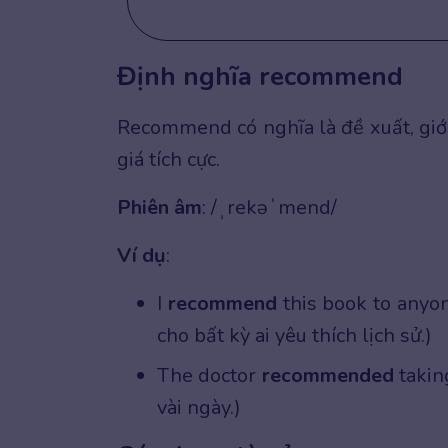
Định nghĩa recommend
Recommend có nghĩa là đề xuất, giới
giá tích cực.
Phiên âm
: /ˌrekəˈmend/
Ví dụ
:
I
recommend
this book to anyon
cho bất kỳ ai yêu thích lịch sử.)
The doctor
recommended
takin
vài ngày.)