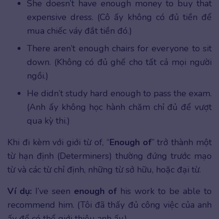
She doesn’t have enough money to buy that
expensive dress. (Cô ấy không có đủ tiền để
mua chiếc váy đắt tiền đó.)
There aren’t enough chairs for everyone to sit
down. (Không có đủ ghế cho tất cả mọi người
ngồi.)
He didn’t study hard enough to pass the exam.
(Anh ấy không học hành chăm chỉ đủ để vượt
qua kỳ thi.)
Khi đi kèm với giới từ of, “
Enough of
” trở thành một
từ hạn định (Determiners) thường đứng trước mạo
từ và các từ chỉ định, những từ sở hữu, hoặc đại từ.
Ví dụ:
I’ve seen
enough of
his work to be able to
recommend him. (Tôi đã thấy đủ công việc của anh
ấy để có thể giới thiệu anh ấy.)