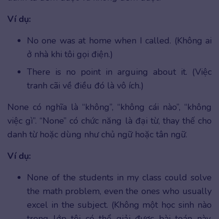
Ví dụ:
No one was at home when I called. (Không ai
ở nhà khi tôi gọi điện.)
There is no point in arguing about it. (Việc
tranh cãi về điều đó là vô ích.)
None có nghĩa là “không”, “không cái nào”, “không
việc gì”. “None” có chức năng là đại từ, thay thế cho
danh từ hoặc dùng như chủ ngữ hoặc tân ngữ.
Ví dụ:
None of the students in my class could solve
the math problem, even the ones who usually
excel in the subject. (Không một học sinh nào
trong lớp tôi có thể giải được bài toán này,