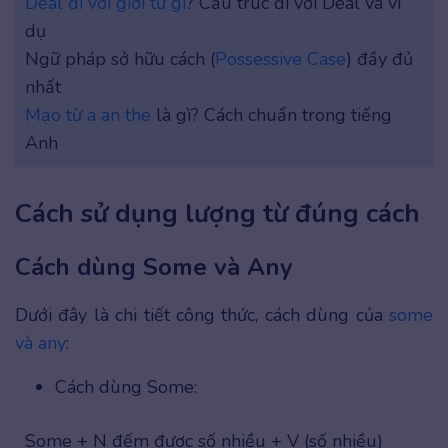
Deal đi với giới từ gì
? Cấu trúc đi với Deal và ví
dụ
Ngữ pháp sở hữu cách (
Possessive Case
) đầy đủ
nhất
Mạo từ a an the
là gì? Cách chuẩn trong tiếng
Anh
Cách sử dụng lượng từ đúng cách
Cách dùng Some và Any
Dưới đây là chi tiết công thức, cách dùng của
some
và any
:
Cách dùng Some:
Some + N đếm được số nhiều + V (số nhiều)