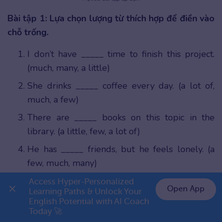
Bài tập 1: Lựa chọn lượng từ thích hợp để điền vào
chỗ trống.
I don’t have _____ time to finish this project.
(much, many, a little)
She drinks _____ coffee every day. (a lot of,
much, a few)
There are _____ books on this topic in the
library. (a little, few, a lot of)
He has _____ friends, but he feels lonely. (a
few, much, many)
I need _____ sugar to make this cake. (a little, a
Access Hyper-Personalized 
Open App
Learning Paths & Unlock Your 
few, many)
English Potential with AI Coach 
👉 Premium 1 năm chỉ 799K
Today 🚀
_____ students failed the exam. (Much, Many,