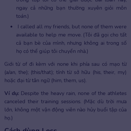
ngay cả những bạn thường xuyên giỏi môn
toán.)
I called all my friends, but none of them were
available to help me move. (Tôi đã gọi cho tất
cả bạn bè của mình, nhưng không ai trong số
họ có thể giúp tôi chuyển nhà.)
Giới từ of đi kèm với none khi phía sau có mạo từ
(a/an, the); (this/that); tính từ sở hữu (his, their, my)
hoặc đại từ tân ngữ (him, them, us).
Ví dụ:
Despite the heavy rain, none of the athletes
canceled their training sessions. (Mặc dù trời mưa
lớn, không một vận động viên nào hủy buổi tập của
họ.)
Cách dùng Less