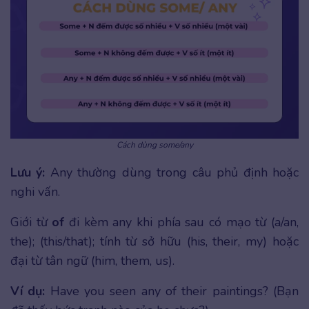
Cách dùng some/any
Lưu ý:
Any thường dùng trong câu phủ định hoặc
nghi vấn.
Giới từ
of
đi kèm any khi phía sau có mạo từ (a/an,
the); (this/that); tính từ sở hữu (his, their, my) hoặc
đại từ tân ngữ (him, them, us).
Ví dụ:
Have you seen any of their paintings? (Bạn