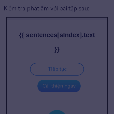
Kiểm tra phát âm với bài tập sau:
{{ sentences[sIndex].text
}}
Tiếp tục
Cải thiện ngay