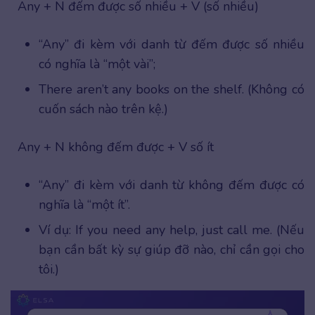
Any + N đếm được số nhiều + V (số nhiều)
“Any” đi kèm với danh từ đếm được số nhiều
có nghĩa là “một vài”;
There aren’t any books on the shelf. (Không có
cuốn sách nào trên kệ.)
Any + N không đếm được + V số ít
“Any” đi kèm với danh từ không đếm được có
nghĩa là “một ít”.
Ví dụ: If you need any help, just call me. (Nếu
bạn cần bất kỳ sự giúp đỡ nào, chỉ cần gọi cho
tôi.)