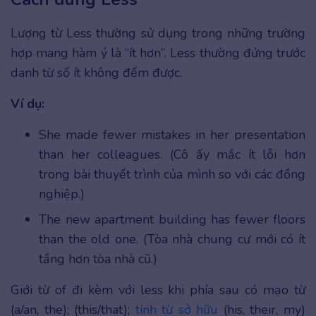
Lượng từ Less thường sử dụng trong những trường
hợp mang hàm ý là “ít hơn”. Less thường đứng trước
danh từ số ít không đếm được.
Ví dụ:
She made fewer mistakes in her presentation
than her colleagues. (Cô ấy mắc ít lỗi hơn
trong bài thuyết trình của mình so với các đồng
nghiệp.)
The new apartment building has fewer floors
than the old one. (Tòa nhà chung cư mới có ít
tầng hơn tòa nhà cũ.)
Giới từ of đi kèm với less khi phía sau có mạo từ
(a/an, the); (this/that);
tính từ sở hữu
(his, their, my)