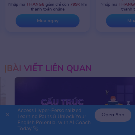
Nhập mã
THANG8
giảm chỉ còn
799K
khi
Nhập mã
THANG8
g
thanh toán online
thanh toá
Mua ngay
Mua 
BÀI VIẾT LIÊN QUAN
Access Hyper-Personalized 
Open App
Learning Paths & Unlock Your 
English Potential with AI Coach 
👉 Premium 1 năm chỉ 799K
Today 🚀