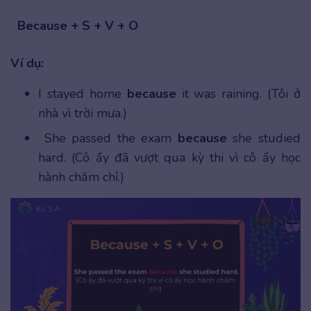
Because + S + V + O
Ví dụ:
I stayed home
because
it was raining. (Tôi ở
nhà vì trời mưa.)
She passed the exam
because
she studied
hard. (Cô ấy đã vượt qua kỳ thi vì cô ấy học
hành chăm chỉ.)