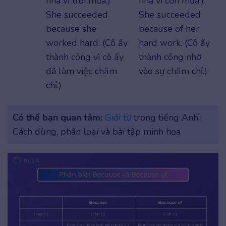
nhà vì trời mưa.)
nhà vì cơn mưa.)
She succeeded
She succeeded
because she
because of her
worked hard. (Cô ấy
hard work. (Cô ấy
thành công vì cô ấy
thành công nhờ
đã làm việc chăm
vào sự chăm chỉ.)
chỉ.)
Có thể bạn quan tâm:
Giới từ
trong tiếng Anh:
Cách dùng, phân loại và bài tập minh họa