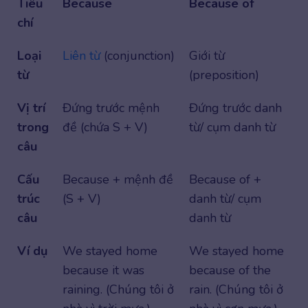
Tiêu
Because
Because of
chí
Loại
Liên từ
(conjunction)
Giới từ
từ
(preposition)
Vị trí
Đứng trước mệnh
Đứng trước danh
trong
đề (chứa S + V)
từ/ cụm danh từ
câu
Cấu
Because + mệnh đề
Because of +
trúc
(S + V)
danh từ/ cụm
câu
danh từ
Ví dụ
We stayed home
We stayed home
because it was
because of the
raining. (Chúng tôi ở
rain. (Chúng tôi ở