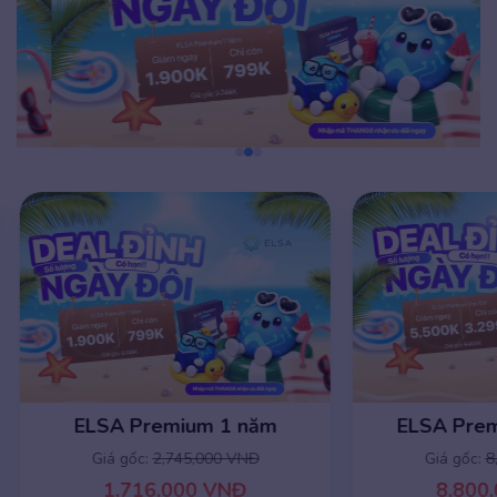
ELSA Premium 1 năm
ELSA Premiu
Giá gốc:
2,745,000 VNĐ
Giá gốc:
8,8
1,716,000 VNĐ
8,800,0