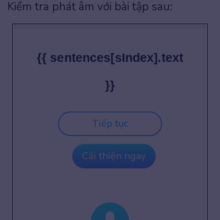
Kiểm tra phát âm với bài tập sau:
{{ sentences[sIndex].text
}}
Tiếp tục
Cải thiện ngay