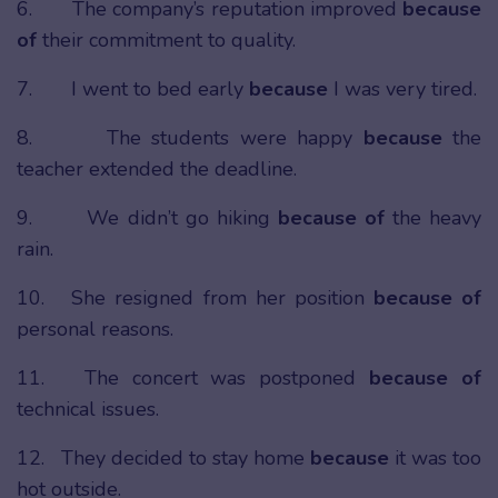
6. The company’s reputation improved
because
of
their commitment to quality.
7. I went to bed early
because
I was very tired.
8. The students were happy
because
the
teacher extended the deadline.
9. We didn’t go hiking
because of
the heavy
rain.
10. She resigned from her position
because of
personal reasons.
11. The concert was postponed
because of
technical issues.
12. They decided to stay home
because
it was too
hot outside.