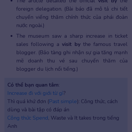
The article detailed the official
visit by
the
foreign delegation. (Bài báo đã mô tả chi tiết
chuyến viếng thăm chính thức của phái đoàn
nước ngoài.)
The museum saw a sharp increase in ticket
sales following a
visit by
the famous travel
blogger. (Bảo tàng ghi nhận sự gia tăng mạnh
mẽ doanh thu vé sau chuyến thăm của
blogger du lịch nổi tiếng.)
Có thể bạn quan tâm
:
Increase đi với giới từ gì
?
Thì quá khứ đơn (
Past simple
): Công thức, cách
dùng và bài tập có đáp án
Công thức Spend
, Waste và It takes trong tiếng
Anh