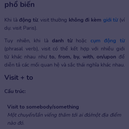
phổ biến
Khi là
động từ
, visit thường
không đi kèm
giới từ
(ví
dụ: visit Paris).
Tuy nhiên, khi là
danh từ
hoặc
cụm động từ
(phrasal verb), visit có thể kết hợp với nhiều giới
từ khác nhau như
to, from, by, with, on/upon
để
diễn tả các mối quan hệ và sắc thái nghĩa khác nhau.
Visit + to
Cấu trúc:
Visit to somebody/something
Một chuyến/lần viếng thăm tới ai đó/một địa điểm
nào đó.