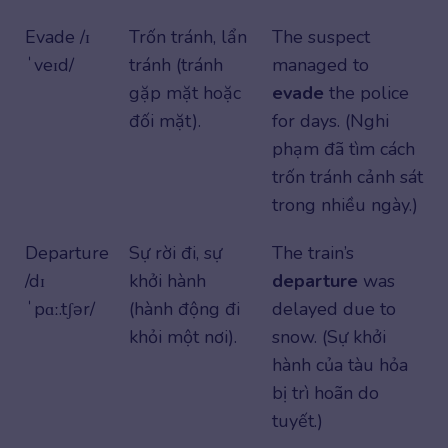
Evade /ɪ
Trốn tránh, lẩn
The suspect
ˈveɪd/
tránh (tránh
managed to
gặp mặt hoặc
evade
the police
đối mặt).
for days. (Nghi
phạm đã tìm cách
trốn tránh cảnh sát
trong nhiều ngày.)
Departure
Sự rời đi, sự
The train’s
/dɪ
khởi hành
departure
was
ˈpɑː.tʃər/
(hành động đi
delayed due to
khỏi một nơi).
snow. (Sự khởi
hành của tàu hỏa
bị trì hoãn do
tuyết.)