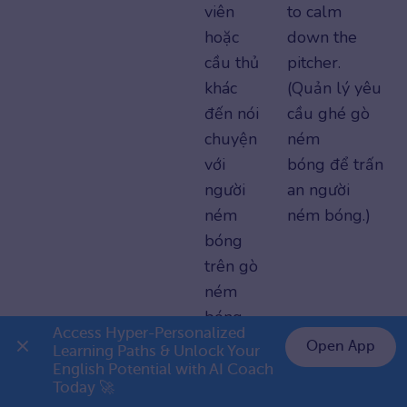
viên
to calm
hoặc
down the
cầu thủ
pitcher.
khác
(Quản lý yêu
đến nói
cầu ghé gò
chuyện
ném
với
bóng để trấn
người
an người
ném
ném bóng.)
bóng
trên gò
ném
bóng.
Access Hyper-Personalized 
Open App
Learning Paths & Unlock Your 
courtesy visit
Một
The new
English Potential with AI Coach 
👉 Premium 1 năm chỉ 799K
chuyến
manager
Today 🚀