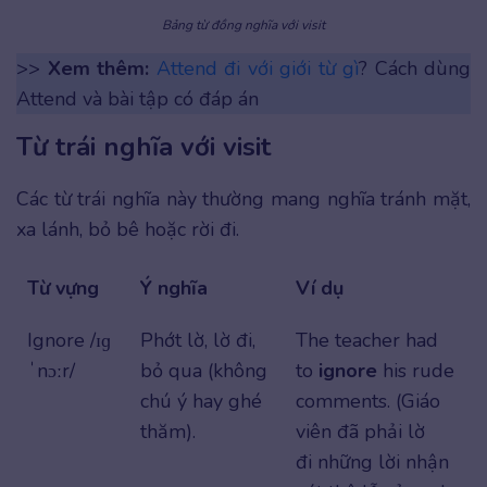
Bảng từ đồng nghĩa với visit
>>
Xem thêm:
Attend đi với giới từ gì
? Cách dùng
Attend và bài tập có đáp án
Từ trái nghĩa với visit
Các từ trái nghĩa này thường mang nghĩa tránh mặt,
xa lánh, bỏ bê hoặc rời đi.
Từ vựng
Ý nghĩa
Ví dụ
Ignore /ɪɡ
Phớt lờ, lờ đi,
The teacher had
ˈnɔːr/
bỏ qua (không
to
ignore
his rude
chú ý hay ghé
comments. (Giáo
thăm).
viên đã phải lờ
đi những lời nhận