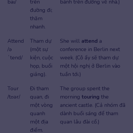
baɪ/
trên
bánh trên đường về nhà.)
đường đi;
thăm
nhanh.
Attend
Tham dự
She will
attend
a
/ə
(một sự
conference in Berlin next
ˈtend/
kiện, cuộc
week. (Cô ấy sẽ tham dự
họp, buổi
một hội nghị ở Berlin vào
giảng).
tuần tới.)
Tour
Đi tham
The group spent the
/tʊər/
quan, đi
morning
touring
the
một vòng
ancient castle. (Cả nhóm đã
quanh
dành buổi sáng để tham
một địa
quan lâu đài cổ.)
điểm.