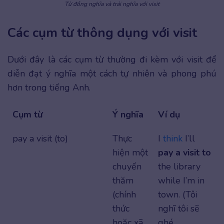
Từ đồng nghĩa và trái nghĩa với visit
Các cụm từ thông dụng với visit
Dưới đây là các cụm từ thường đi kèm với visit để
diễn đạt ý nghĩa một cách tự nhiên và phong phú
hơn trong tiếng Anh.
Cụm từ
Ý nghĩa
Ví dụ
pay a visit (to)
Thực
I
think
I’ll
hiện một
pay a visit to
chuyến
the library
thăm
while I’m in
(chính
town. (Tôi
thức
nghĩ tôi sẽ
hoặc xã
ghé