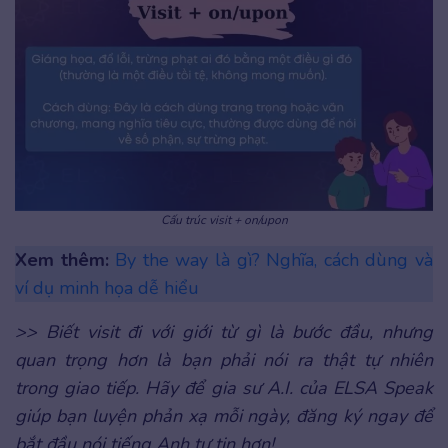
Cấu trúc visit + on/upon
Xem thêm:
By the way là gì? Nghĩa, cách dùng và
ví dụ minh họa dễ hiểu
>> Biết visit đi với giới từ gì là bước đầu, nhưng
quan trọng hơn là bạn phải nói ra thật tự nhiên
trong giao tiếp. Hãy để gia sư A.I. của ELSA Speak
giúp bạn luyện phản xạ mỗi ngày, đăng ký ngay để
bắt đầu nói tiếng Anh tự tin hơn!