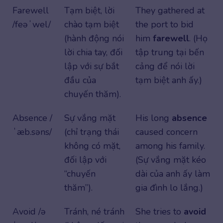
Farewell
Tạm biệt, lời
They gathered at
/feəˈwel/
chào tạm biệt
the port to bid
(hành động nói
him
farewell
. (Họ
lời chia tay, đối
tập trung tại bến
lập với sự bắt
cảng để nói lời
đầu của
tạm biệt
anh ấy.)
chuyến thăm).
Absence /
Sự vắng mặt
His long
absence
ˈæb.səns/
(chỉ trạng thái
caused concern
không có mặt,
among his family.
đối lập với
(Sự vắng mặt kéo
“chuyến
dài của anh ấy làm
thăm”).
gia đình lo lắng.)
Avoid /ə
Tránh, né tránh
She tries to
avoid