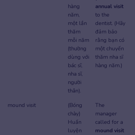
hàng
annual visit
năm,
to the
một lần
dentist. (Hãy
thăm
đảm bảo
mỗi năm
rằng bạn có
(thường
một chuyến
dùng với
thăm nha sĩ
bác sĩ,
hàng năm.)
nha sĩ,
người
thân).
mound visit
(Bóng
The
chày)
manager
Huấn
called for a
luyện
mound visit