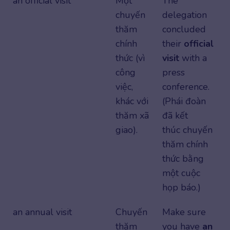
an official visit
Một
The
chuyến
delegation
thăm
concluded
chính
their
official
thức (vì
visit
with a
công
press
việc,
conference.
khác với
(Phái đoàn
thăm xã
đã kết
giao).
thúc
chuyến
thăm chính
thức bằng
một cuộc
họp báo.)
an annual visit
Chuyến
Make sure
thăm
you have
an