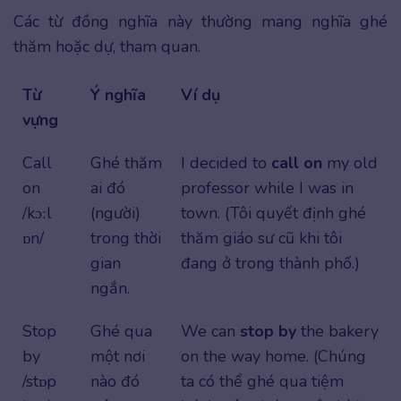
Các từ đồng nghĩa này thường mang nghĩa ghé
thăm hoặc dự, tham quan.
Từ
Ý nghĩa
Ví dụ
vựng
Call
Ghé thăm
I decided to
call on
my old
on
ai đó
professor while I was in
/kɔːl
(người)
town. (Tôi quyết định ghé
ɒn/
trong thời
thăm giáo sư cũ khi tôi
gian
đang ở trong thành phố.)
ngắn.
Stop
Ghé qua
We can
stop by
the bakery
by
một nơi
on the way home. (Chúng
/stɒp
nào đó
ta có thể ghé qua tiệm