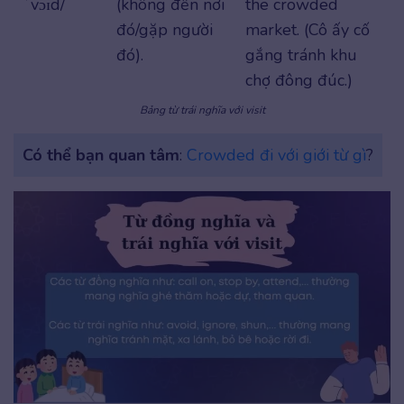
ˈvɔɪd/
(không đến nơi
the crowded
đó/gặp người
market. (Cô ấy cố
đó).
gắng tránh khu
chợ đông đúc.)
Bảng từ trái nghĩa với visit
Có thể bạn quan tâm
:
Crowded đi với giới từ gì
?