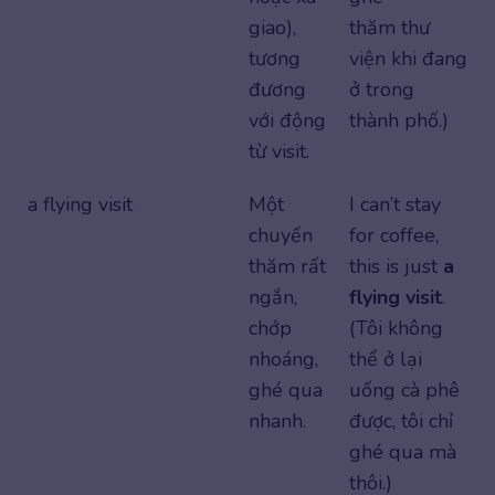
giao),
thăm thư
tương
viện khi đang
đương
ở trong
với động
thành phố.)
từ visit.
a flying visit
Một
I can’t stay
chuyến
for coffee,
thăm rất
this is just
a
ngắn,
flying visit
.
chớp
(Tôi không
nhoáng,
thể ở lại
ghé qua
uống cà phê
nhanh.
được, tôi chỉ
ghé qua mà
thôi.)