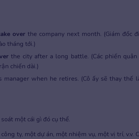
take over
the company next month. (Giám đốc đ
o tháng tới.)
over
the city after a long battle. (Các phiến quân
ận chiến dài.)
 manager when he retires. (Cô ấy sẽ thay thế 
oát một cái gì đó cụ thể.
ông ty, một dự án, một nhiệm vụ, một vị trí, v.v. 