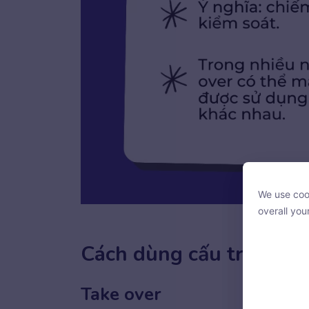
We use cook
We use cook
overall you
overall you
Cách dùng cấu trúc tak
Take over
With your c