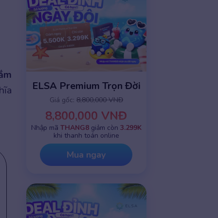
nắm
ELSA Premium Trọn Đời
hĩa
Giá gốc:
8,800,000 VNĐ
8,800,000 VNĐ
Nhập mã
THANG8
giảm còn
3.299K
khi thanh toán online
Mua ngay