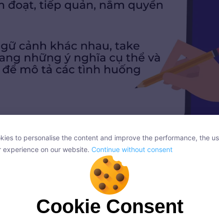
ies to personalise the content and improve the performance, the us
ies to personalise the content and improve the performance, the us
r experience on our website.
Continue without consent
Take over là gì?
r experience on our website.
Continue without consent
e over
Cookie Consent
Cookie Consent
onsent, we and our partners use cookies or similar technologies to s