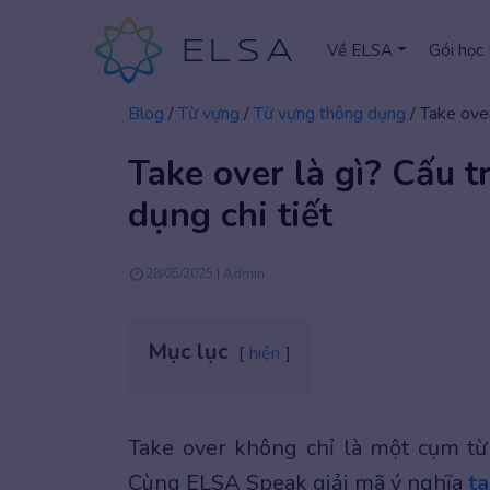
Về ELSA
Gói học
Blog
/
Từ vựng
/
Từ vựng thông dụng
/
Take over
Take over là gì? Cấu t
dụng chi tiết
28/05/2025 | Admin
Mục lục
hiện
Take over không chỉ là một cụm từ
Cùng ELSA Speak giải mã ý nghĩa
ta