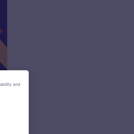
ability and
ability and
tore, access