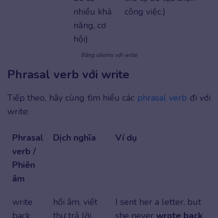
nhiều khả
công việc.)
năng, cơ
hội)
Bảng idioms với write
Phrasal verb với write
Tiếp theo, hãy cùng tìm hiểu các
phrasal verb
đi với
write:
Phrasal
Dịch nghĩa
Ví dụ
verb /
Phiên
âm
write
hồi âm, viết
I sent her a letter, but
back
thư trả lời
she never
wrote back
.