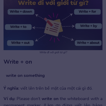
Write đi với giới từ gì?
Write + on
write on something
Ý nghĩa:
viết lên trên bề mặt của một cái gì đó.
Ví dụ:
Please don’t
write on
the whiteboard with a
permanent marker. (Làm ơn đừng viết lên bảng