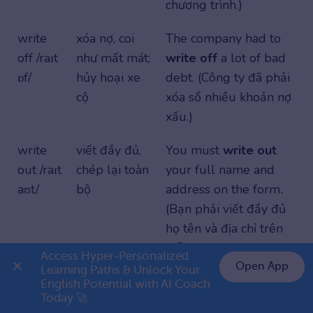
chương trình.)
write
xóa nợ, coi
The company had to
off /raɪt
như mất mát;
write off
a lot of bad
ɒf/
hủy hoại xe
debt. (Công ty đã phải
cộ
xóa sổ nhiều khoản nợ
xấu.)
write
viết đầy đủ,
You must
write out
out /raɪt
chép lại toàn
your full name and
aʊt/
bộ
address on the form
.
(Bạn phải viết đầy đủ
họ tên và địa chỉ trên
mẫu đơn.)
Access Hyper-Personalized 
Open App
Learning Paths & Unlock Your 
write
hoàn thành
He needs to
write up
English Potential with AI Coach 
👉 Premium 1 năm chỉ 999K
Today 🚀
up /raɪt
bản báo cáo,
the minutes of the