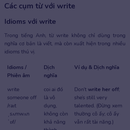
Các cụm từ với write
Idioms với write
Trong tiếng Anh, từ write không chỉ dùng trong
nghĩa cơ bản là viết, mà còn xuất hiện trong nhiều
idioms thú vị.
Idioms /
Dịch
Ví dụ & Dịch nghĩa
Phiên âm
nghĩa
write
coi ai đó
Don’t
write her off
;
someone off
là vô
she’s still very
/raɪt
dụng,
talented. (Đừng xem
ˌsʌmwʌn
không còn
thường cô ấy; cô ấy
ˈɒf/
khả năng
vẫn rất tài năng.)
thành