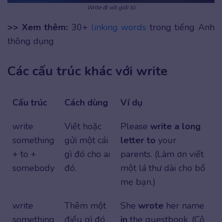
Write đi với giới từ
>> Xem thêm:
30+
linking words
trong tiếng Anh
thông dụng
Các cấu trúc khác với write
Cấu trúc
Cách dùng
Ví dụ
write
Viết hoặc
Please
write a long
something
gửi một cái
letter to
your
+ to +
gì đó cho ai
parents. (Làm ơn viết
somebody
đó.
một lá thư dài cho bố
mẹ bạn.)
write
Thêm một
She
wrote
her name
something
điều gì đó
in
the guestbook. (Cô