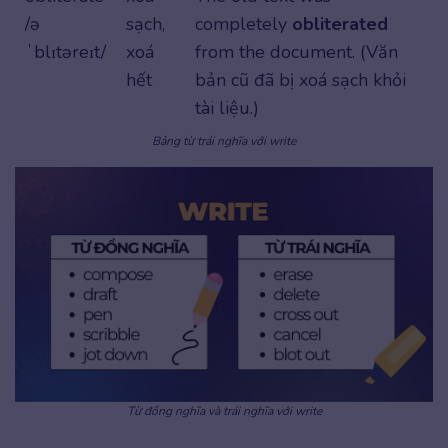
/ə
sạch,
completely
obliterated
ˈblɪtəreɪt/
xoá
from the document. (Văn
hết
bản cũ đã bị xoá sạch khỏi
tài liệu.)
Bảng từ trái nghĩa với write
Từ đồng nghĩa và trái nghĩa với write