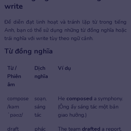
write
Để diễn đạt linh hoạt và tránh lặp từ trong tiếng
Anh, bạn có thể sử dụng những từ đồng nghĩa hoặc
trái nghĩa với write tùy theo ngữ cảnh.
Từ đồng nghĩa
Từ /
Dịch
Ví dụ
Phiên
nghĩa
âm
compose
soạn,
He
composed
a symphony.
/kəm
sáng
(Ông ấy sáng tác một bản
ˈpəʊz/
tác
giao hưởng.)
draft
phác
The team
drafted
a report.