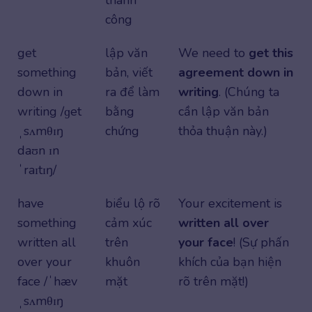
công
get
lập văn
We need to
get this
something
bản, viết
agreement down in
down in
ra để làm
writing
. (Chúng ta
writing /ɡet
bằng
cần lập văn bản
ˌsʌmθɪŋ
chứng
thỏa thuận này.)
daʊn ɪn
ˈraɪtɪŋ/
have
biểu lộ rõ
Your excitement is
something
cảm xúc
written all over
written all
trên
your face
! (Sự phấn
over your
khuôn
khích của bạn hiện
face /ˈhæv
mặt
rõ trên mặt!)
ˌsʌmθɪŋ