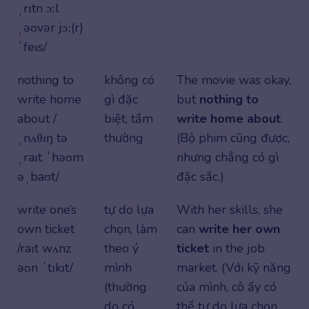
ˌrɪtn ɔːl
ˌəʊvər jɔː(r)
ˈfeɪs/
nothing to
không có
The movie was okay,
write home
gì đặc
but
nothing to
about /
biệt, tầm
write home about
.
ˌnʌθɪŋ tə
thường
(Bộ phim cũng được,
ˌraɪt ˈhəʊm
nhưng chẳng có gì
əˌbaʊt/
đặc sắc.)
write one’s
tự do lựa
With her skills, she
own ticket
chọn, làm
can
write her own
/raɪt wʌnz
theo ý
ticket
in the job
əʊn ˈtɪkɪt/
mình
market. (Với kỹ năng
(thường
của mình, cô ấy có
do có
thể tự do lựa chọn