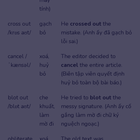
máy
tính)
cross out
gạch
He
crossed out
the
/krɒs aʊt/
bỏ
mistake. (Anh ấy đã gạch bỏ
lỗi sai.)
cancel /
xoá,
The editor decided to
ˈkænsəl/
huỷ
cancel
the entire article.
bỏ
(Biên tập viên quyết định
huỷ bỏ toàn bộ bài báo.)
blot out
che
He tried to
blot out
the
/blɒt aʊt/
khuất,
messy signature. (Anh ấy cố
làm
gắng làm mờ đi chữ ký
mờ đi
nguệch ngoạc.)
obliterate
xoá
The old text was