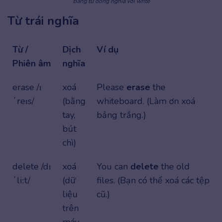
Bảng từ đồng nghĩa với write
Từ trái nghĩa
Từ /
Dịch
Ví dụ
Phiên âm
nghĩa
erase /ɪ
xoá
Please
erase
the
ˈreɪs/
(bằng
whiteboard. (Làm ơn xoá
tay,
bảng trắng.)
bút
chì)
delete /dɪ
xoá
You can
delete
the old
ˈliːt/
(dữ
files. (Bạn có thể xoá các tệp
liệu
cũ.)
trên