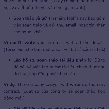
novels in her free time. (Cô ấy có niềm đam mê văn
học và viết tiểu thuyết vào thời gian rảnh.)
Soạn thảo và gửi tin nhắn:
Nghĩa này bao gồm
việc soạn thảo và gửi thư, email, hoặc tin nhắn
cho người khác.
Ví dụ:
I’ll
write
you an email with all the details.
(Tôi sẽ viết cho bạn một email với tất cả các chi tiết.)
Lập hồ sơ, soạn thảo tài liệu pháp lý:
Dùng
để nói về việc tạo ra các tài liệu chính thức như
di chúc, hợp đồng hoặc báo cáo.
Ví dụ:
The company lawyer will
write
up the new
contract. (Luật sư của công ty sẽ soạn thảo hợp
đồng mới.)
Ghi dữ liệu vào bộ nhớ máy tính:
Trong lĩnh