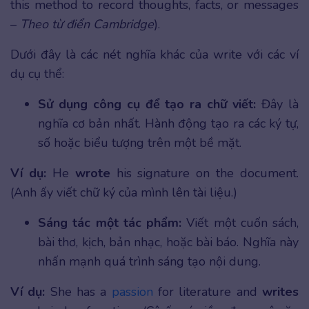
this method to record thoughts, facts, or messages
–
Theo từ điển Cambridge
).
Dưới đây là các nét nghĩa khác của write với các ví
dụ cụ thể:
Sử dụng công cụ để tạo ra chữ viết:
Đây là
nghĩa cơ bản nhất. Hành động tạo ra các ký tự,
số hoặc biểu tượng trên một bề mặt.
Ví dụ:
He
wrote
his signature on the document.
(Anh ấy viết chữ ký của mình lên tài liệu.)
Sáng tác một tác phẩm:
Viết một cuốn sách,
bài thơ, kịch, bản nhạc, hoặc bài báo. Nghĩa này
nhấn mạnh quá trình sáng tạo nội dung.
Ví dụ:
She has a
passion
for literature and
writes