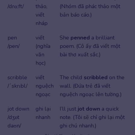
/drɑːft/
thảo,
(Nhóm đã phác thảo một
viết
bản báo cáo.)
nháp
pen
viết
She
penned
a brilliant
/pen/
(nghĩa
poem. (Cô ấy đã viết một
văn
bài thơ xuất sắc.)
học)
scribble
viết
The child
scribbled
on the
/ˈskrɪbl/
nguệch
wall. (Đứa trẻ đã viết
ngoạc
nguệch ngoạc lên tường.)
jot down
ghi lại
I’ll just
jot down
a quick
/dʒɒt
nhanh
note. (Tôi sẽ chỉ ghi lại một
daʊn/
ghi chú nhanh.)