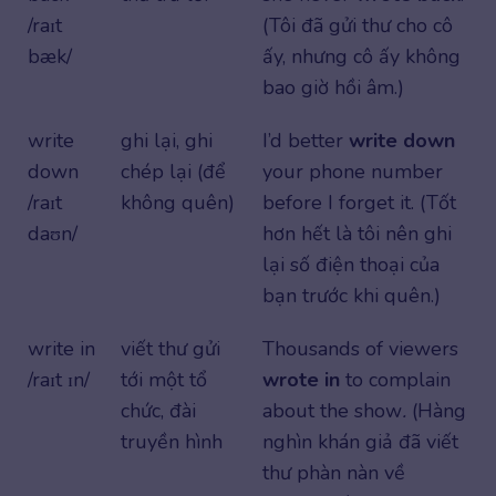
/raɪt
(Tôi đã gửi thư cho cô
bæk/
ấy, nhưng cô ấy không
bao giờ hồi âm.)
write
ghi lại, ghi
I’d better
write down
down
chép lại (để
your phone number
/raɪt
không quên)
before I forget it. (Tốt
daʊn/
hơn hết là tôi nên ghi
lại số điện thoại của
bạn trước khi quên.)
write in
viết thư gửi
Thousands of viewers
/raɪt ɪn/
tới một tổ
wrote in
to complain
chức, đài
about the show
.
(Hàng
truyền hình
nghìn khán giả đã viết
thư phàn nàn về