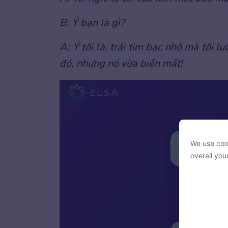
B: Ý bạn là gì?
A: Ý tôi là, trái tim bạc nhỏ mà tôi 
đó, nhưng nó vừa biến mất!
We use cook
We use cook
overall you
overall you
With your c