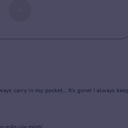
always carry in my pocket… It’s gone! I always keep
ay mắn của mình!