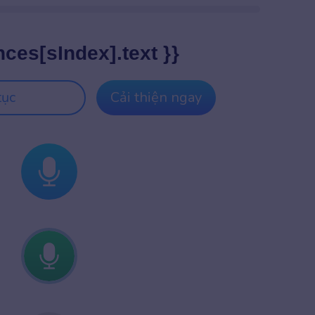
nces[sIndex].text }}
tục
Cải thiện ngay