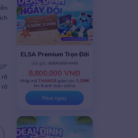
Bên
ách
ELSA Premium Trọn Đời
Giá gốc:
8,800,000 VNĐ
ì?”
8,800,000 VNĐ
 rõ
Nhập mã
THANG8
giảm còn
3.299K
 rõ
khi thanh toán online
Mua ngay