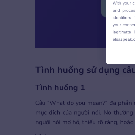
With your c
and proces
and proces
identifiers
identifiers
your consen
your consen
legitimate
legitimate
elsaspeak.
elsaspeak.
What do
Tình huống sử dụng câ
Tình huống 1
Câu “What do you mean?” đa phần đ
mục đích của người nói. Nó thường
người nói mơ hồ, thiếu rõ ràng, hoặc