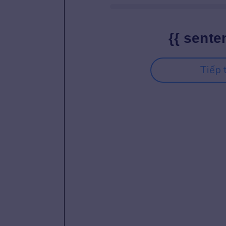
{{ sente
Tiếp 