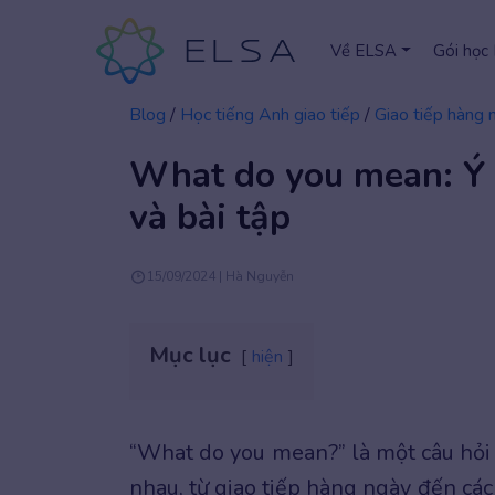
Về ELSA
Gói học
Blog
/
Học tiếng Anh giao tiếp
/
Giao tiếp hàng 
What do you mean: Ý n
và bài tập
15/09/2024 | Hà Nguyễn
Mục lục
hiện
“What do you mean?” là một câu hỏi
nhau, từ giao tiếp hàng ngày đến các