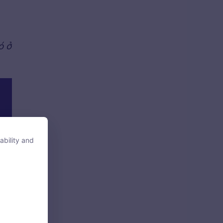
ó ở
ability and
ability and
tore, access