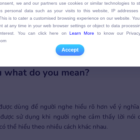
onsent, we and our partners use cookies or similar technologies to s
s personal data such as your visits to this website, IP addresses
s personal data such as your visits to this website, IP addresses
. This is to cater a customised browsing experience on our website. Yo
. This is to cater a customised browsing experience on our website. Yo
t at any time in your web browser settings or object to data process
t at any time in your web browser settings or object to data process
 interest. You can click here on
Learn More
to know our Privacy
 interest. You can click here on
Learn More
to know our Privacy
com
com
Accept
Accept
 you mean? có nghĩa Ý bạn là gì?
u what do you mean?
ược dùng để người nghe hiểu rõ hơn về ý nghĩa
 được sử dụng khi người nghe cảm thấy lời nói 
 có thể hiểu theo nhiều cách khác nhau.