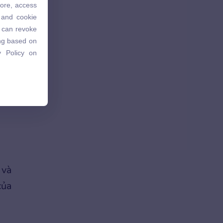
tore, access
 and cookie
 and cookie
u can revoke
u can revoke
ing based on
ing based on
 Policy on
 Policy on
 và
của