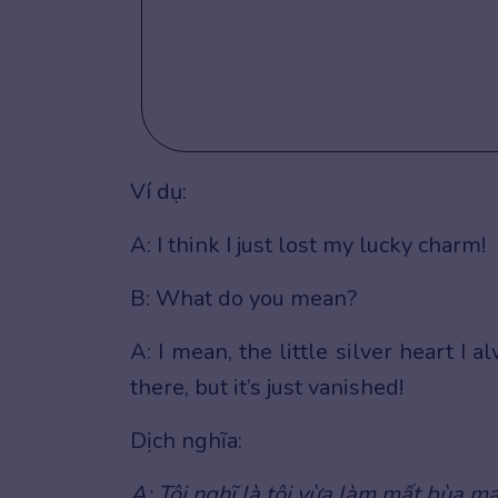
Ví dụ:
A: I think I just lost my lucky charm!
B: What do you mean?
A: I mean, the little silver heart I 
there, but it’s just vanished!
Dịch nghĩa:
A: Tôi nghĩ là tôi vừa làm mất bùa m