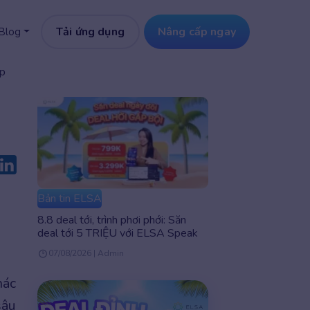
Tải ứng dụng
Nâng cấp ngay
Blog
ập
Bản tin ELSA
8.8 deal tới, trình phơi phới: Săn
deal tới 5 TRIỆU với ELSA Speak
07/08/2026 | Admin
hác
sâu