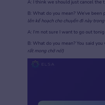
A: I think we should just cancel the t
B: What do you mean? We’ve been p
lên kế hoạch cho chuyến đi này trong 
A: I’m not sure I want to go out tonig
B: What do you mean? You said you 
rất mong chờ nó!)