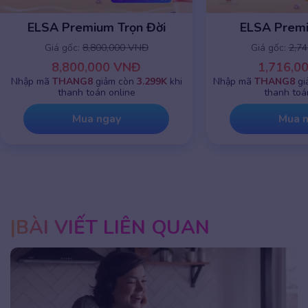
ELSA Premium 1 năm
ELSA Premiu
Giá gốc:
2,745,000 VNĐ
Giá gốc:
8,8
1,716,000 VNĐ
8,800,0
Nhập mã
THANG8
giảm chỉ còn
799K
khi
Nhập mã
THANG8
g
thanh toán online
thanh toá
Mua ngay
Mua 
BÀI VIẾT LIÊN QUAN