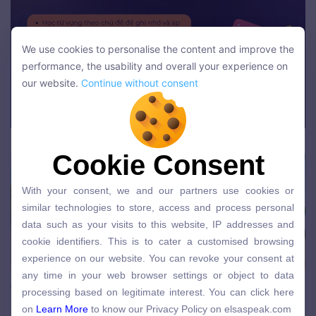
We use cookies to personalise the content and improve the
We use cookies to personalise the content and improve the
performance, the usability and overall your experience on
performance, the usability and overall your experience on
our website.
Continue without consent
our website.
Continue without consent
Xem các video về chương trình tiếng Anh
Cookie Consent
Cookie Consent
With your consent, we and our partners use cookies or
With your consent, we and our partners use cookies or
similar technologies to store, access and process personal
similar technologies to store, access and process personal
data such as your visits to this website, IP addresses and
data such as your visits to this website, IP addresses and
cookie identifiers. This is to cater a customised browsing
cookie identifiers. This is to cater a customised browsing
experience on our website. You can revoke your consent at
experience on our website. You can revoke your consent at
any time in your web browser settings or object to data
any time in your web browser settings or object to data
processing based on legitimate interest. You can click here
Viết tất cả mọi thứ lên giấy
processing based on legitimate interest. You can click here
on
Learn More
to know our Privacy Policy on elsaspeak.com
on
Learn More
to know our Privacy Policy on elsaspeak.com