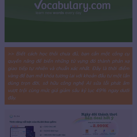
>> Biết cách học thôi chưa đủ, bạn cần một công cụ
quyền năng để biến những từ vựng đó thành phản xạ
giao tiếp tự nhiên và chuẩn xác nhất. Đây là thời điểm
vàng để bạn mở khóa tương lai với khoản đầu tư một lần
dùng trọn đời, sở hữu công nghệ AI sửa lỗi phát âm
vượt trội cùng mức giá giảm sâu kỷ lục 49% ngay dưới
đây.