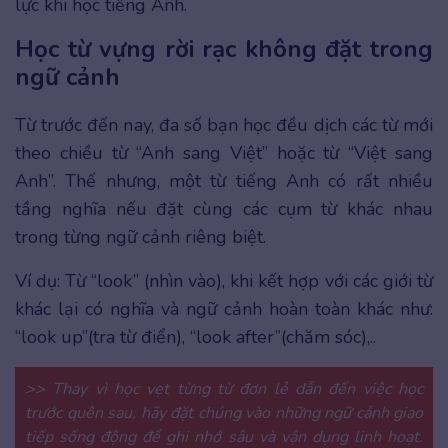
lực khi học tiếng Anh.
Học từ vựng rời rạc không đặt trong
ngữ cảnh
Từ trước đến nay, đa số bạn học đều dịch các từ mới
theo chiều từ “Anh sang Việt” hoặc từ “Việt sang
Anh”. Thế nhưng, một từ tiếng Anh có rất nhiều
tầng nghĩa nếu đặt cùng các cụm từ khác nhau
trong từng ngữ cảnh riêng biệt.
Ví dụ: Từ “look” (nhìn vào), khi kết hợp với các giới từ
khác lại có nghĩa và ngữ cảnh hoàn toàn khác như:
“look up”(tra từ điển), “look after”(chăm sóc),..
>> Thay vì học vẹt từng từ đơn lẻ dẫn đến việc học
trước quên sau, hãy đặt chúng vào những ngữ cảnh giao
tiếp sống động để ghi nhớ sâu và vận dụng linh hoạt.