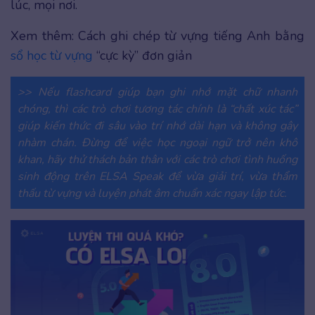
lúc, mọi nơi.
Xem thêm: Cách ghi chép từ vựng tiếng Anh bằng
sổ học từ vựng
“cực kỳ” đơn giản
>> Nếu flashcard giúp bạn ghi nhớ mặt chữ nhanh
chóng, thì các trò chơi tương tác chính là “chất xúc tác”
giúp kiến thức đi sâu vào trí nhớ dài hạn và không gây
nhàm chán. Đừng để việc học ngoại ngữ trở nên khô
khan, hãy thử thách bản thân với các trò chơi tình huống
sinh động trên ELSA Speak để vừa giải trí, vừa thẩm
thấu từ vựng và luyện phát âm chuẩn xác ngay lập tức.