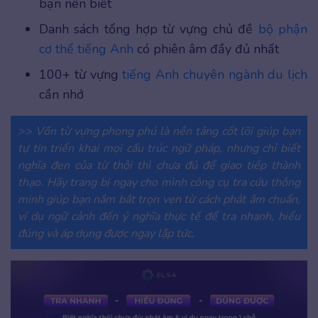
bạn nên biết
Danh sách tổng hợp từ vựng chủ đề
bộ phận
cơ thể tiếng Anh
có phiên âm đầy đủ nhất
100+ từ vựng
tiếng Anh chuyên ngành du lịch
cần nhớ
>> Vốn từ vựng phong phú là nền tảng cốt lõi giúp bạn
tự tin triển khai mọi cấu trúc ngữ pháp, nhưng chỉ biết
nghĩa đen của từ thôi thì chưa đủ để giao tiếp thành
thạo. Hãy trang bị ngay cho mình công cụ tra cứu thông
minh giúp bạn nắm bắt trọn vẹn từ cách phát âm chuẩn,
ví dụ ngữ cảnh đến ý nghĩa thực tế để tra nhanh, hiểu
đúng và áp dụng được ngay lập tức.