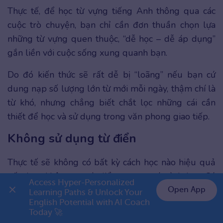
Thực tế, để học từ vựng tiếng Anh thông qua các
cuộc trò chuyện, bạn chỉ cần đơn thuần chọn lựa
những từ vựng quen thuộc, “dễ học – dễ áp dụng”
gắn liền với cuộc sống xung quanh bạn.
Do đó kiến thức sẽ rất dễ bị “loãng” nếu bạn cứ
dung nạp số lượng lớn từ mới mỗi ngày, thậm chí là
từ khó, nhưng chẳng biết chắt lọc những cái cần
thiết để học và sử dụng trong văn phong giao tiếp.
Không sử dụng từ điển
Thực tế sẽ không có bất kỳ cách học nào hiệu quả
nếu bạn không tra từ điển trong quá trình học. Có
Access Hyper-Personalized 
thể nói, từ điển giấy hoặc từ điển online được đánh
Open App
Learning Paths & Unlock Your 
English Potential with AI Coach 
giá là một công cụ hữu ích và không thể thiếu trong
👉 Premium 1 năm chỉ 799K
Today 🚀
quá trình học tiếng Anh.