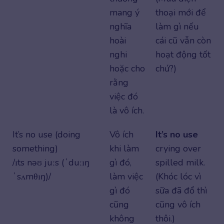
mang ý
thoại mới để
nghĩa
làm gì nếu
hoài
cái cũ vẫn còn
nghi
hoạt động tốt
hoặc cho
chứ?)
rằng
việc đó
là vô ích.
It’s no use (doing
Vô ích
It’s no use
something)
khi làm
crying over
/ɪts nəʊ juːs (ˈduːɪŋ
gì đó,
spilled milk.
ˈsʌmθɪŋ)/
làm việc
(Khóc lóc vì
gì đó
sữa đã đổ thì
cũng
cũng vô ích
không
thôi.)