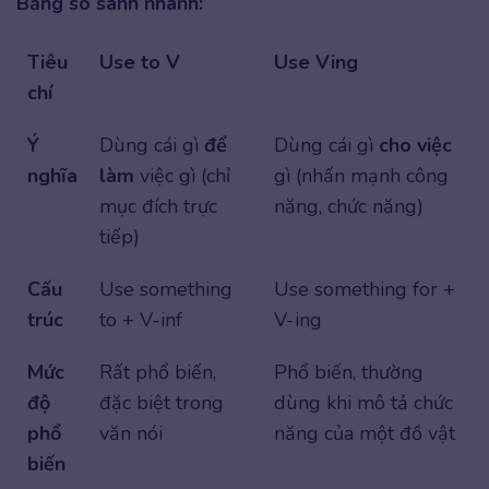
Bảng so sánh nhanh:
Tiêu
Use to V
Use Ving
chí
Ý
Dùng cái gì
để
Dùng cái gì
cho việc
nghĩa
làm
việc gì (chỉ
gì (nhấn mạnh công
mục đích trực
năng, chức năng)
tiếp)
Cấu
Use something
Use something for +
trúc
to + V-inf
V-ing
Mức
Rất phổ biến,
Phổ biến, thường
độ
đặc biệt trong
dùng khi mô tả chức
phổ
văn nói
năng của một đồ vật
biến