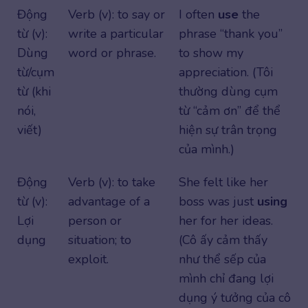
Động
Verb (v): to say or
I often
use
the
từ (v):
write a particular
phrase “thank you”
Dùng
word or phrase.
to show my
từ/cụm
appreciation. (Tôi
từ (khi
thường dùng cụm
nói,
từ “cảm ơn” để thể
viết)
hiện sự trân trọng
của mình.)
Động
Verb (v): to take
She felt like her
từ (v):
advantage of a
boss was just
using
Lợi
person or
her for her ideas.
dụng
situation; to
(Cô ấy cảm thấy
exploit.
như thể sếp của
mình chỉ đang lợi
dụng ý tưởng của cô