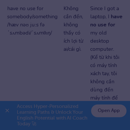
have no use for
Không
Since I got a
somebody/something
cần đến,
laptop, I
have
/hæv nəʊ juːs fə
không
no use for
ˈsʌmbədi/ˈsʌmθɪŋ/
thấy có
my old
ích lợi từ
desktop
ai/cái gì.
computer.
(Kể từ khi tôi
có máy tính
xách tay, tôi
không cần
dùng đến
máy tính để
bàn cũ của
Access Hyper-Personalized 
Open App
Learning Paths & Unlock Your 
mình nữa.)
English Potential with AI Coach 
👉 Premium 1 năm chỉ 799K
Today 🚀
Bảng tổng hợp một số idioms với use thường gặp