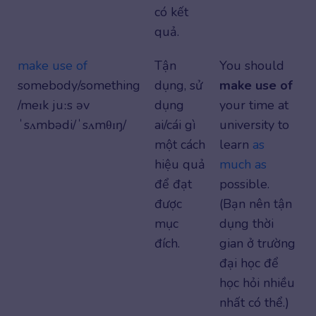
có kết
quả.
make use of
Tận
You should
somebody/something
dụng, sử
make use of
/meɪk juːs əv
dụng
your time at
ˈsʌmbədi/ˈsʌmθɪŋ/
ai/cái gì
university to
một cách
learn
as
hiệu quả
much as
để đạt
possible.
được
(Bạn nên tận
mục
dụng thời
đích.
gian ở trường
đại học để
học hỏi nhiều
nhất có thể.)