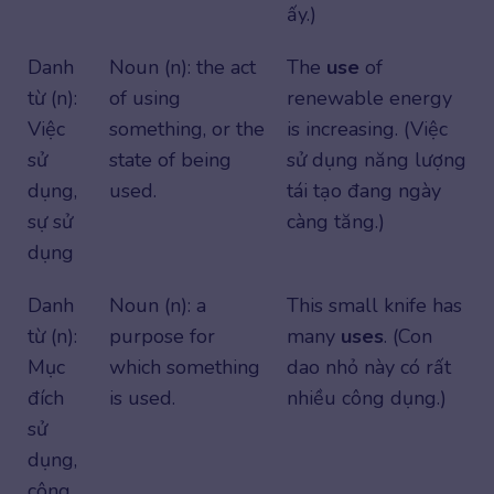
ấy.)
Danh
Noun (n): the act
The
use
of
từ (n):
of using
renewable energy
Việc
something, or the
is increasing. (Việc
sử
state of being
sử dụng năng lượng
dụng,
used.
tái tạo đang ngày
sự sử
càng tăng.)
dụng
Danh
Noun (n): a
This small knife has
từ (n):
purpose for
many
uses
. (Con
Mục
which something
dao nhỏ này có rất
đích
is used.
nhiều công dụng.)
sử
dụng,
công