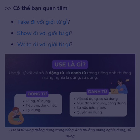
>>
Có thể bạn quan tâm
:
Take đi với giới từ gì
?
Show đi với giới từ gì
?
Write đi với giới từ gì
?
Use là từ vựng thông dụng trong tiếng Anh thường mang nghĩa dùng, sử
dụng