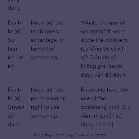
dụng
Danh
Noun (n): the
What’s the
use
of
từ (n):
usefulness,
worrying? It won’t
Sự
advantage, or
solve the problem.
hữu
benefit of
(Lo lắng thì có ích
ích, lợi
something.
gì? Điều đó sẽ
ích
không giải quyết
được vấn đề đâu.)
Danh
Noun (n): the
Residents have the
từ (n):
permission or
use
of the
Quyền
right to use
swimming pool. (Cư
sử
something.
dân có quyền sử
dụng
dụng hồ bơi.)
Bảng tổng hợp các ý nghĩa của từ vựng use