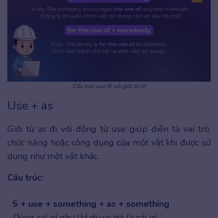
Cấu trúc use đi với giới từ of
Use + as
Giới từ as đi với động từ use giúp diễn tả vai trò,
chức năng hoặc công dụng của một vật khi được sử
dụng như một vật khác.
Cấu trúc:
S + use + something + as + something
Dùng cái gì như là/với vai trò là cái gì.