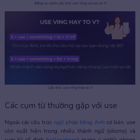
Bảng so sánh cấu trúc use Ving và use to V
Cấu trúc use Ving hay to V
Các cụm từ thường gặp với use
Ngoài các cấu trúc
ngữ pháp tiếng Anh
cơ bản, use
còn xuất hiện trong nhiều thành ngữ (idioms) và
cụm từ cố định (
collocations
) mang ý nghĩa phong