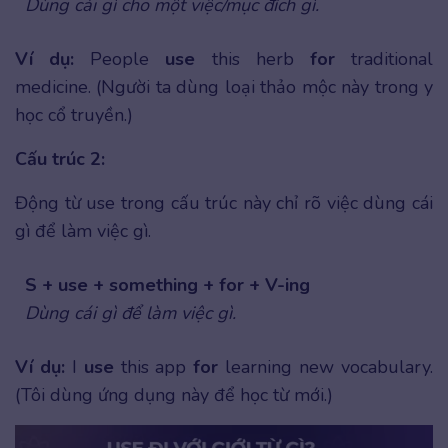
Dùng cái gì cho một việc/mục đích gì.
Ví dụ:
People
use
this herb
for
traditional
medicine. (Người ta dùng loại thảo mộc này trong y
học cổ truyền.)
Cấu trúc 2:
Động từ use trong cấu trúc này chỉ rõ việc dùng cái
gì để làm việc gì.
S + use + something + for + V-ing
Dùng cái gì để làm việc gì.
Ví dụ:
I
use
this app
for
learning new vocabulary.
(Tôi dùng ứng dụng này để học từ mới.)