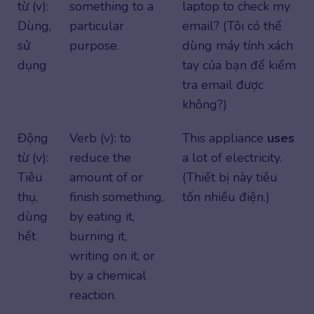
từ (v):
something to a
laptop to check my
Dùng,
particular
email? (Tôi có thể
sử
purpose.
dùng máy tính xách
dụng
tay của bạn để kiểm
tra email được
không?)
Động
Verb (v): to
This appliance
uses
từ (v):
reduce the
a lot of electricity.
Tiêu
amount of or
(Thiết bị này tiêu
thụ,
finish something,
tốn nhiều điện.)
dùng
by eating it,
hết
burning it,
writing on it, or
by a chemical
reaction.