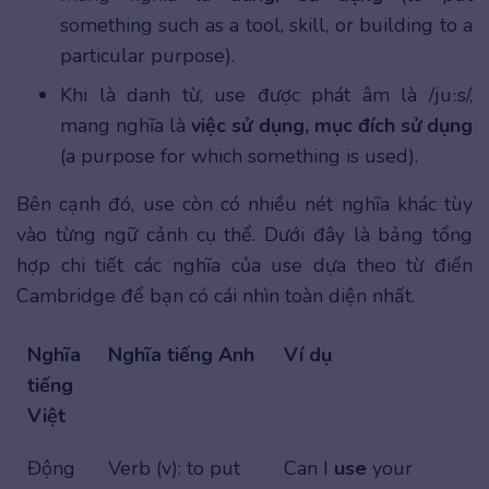
something such as a tool, skill, or building to a
particular purpose).
Khi là danh từ, use được phát âm là /juːs/,
mang nghĩa là
việc sử dụng, mục đích sử dụng
(a purpose for which something is used).
Bên cạnh đó, use còn có nhiều nét nghĩa khác tùy
vào từng ngữ cảnh cụ thể. Dưới đây là bảng tổng
hợp chi tiết các nghĩa của use dựa theo từ điển
Cambridge để bạn có cái nhìn toàn diện nhất.
Nghĩa
Nghĩa tiếng Anh
Ví dụ
tiếng
Việt
Động
Verb (v): to put
Can I
use
your