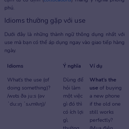
phú.
Idioms thường gặp với use
Dưới đây là những thành ngữ thông dụng nhất với
use mà bạn có thể áp dụng ngay vào giao tiếp hàng
ngày.
Idioms
Ý nghĩa
Ví dụ
What’s the use (of
Dùng để
What’s the
doing something)?
hỏi làm
use
of buying
/wɒts ðə juːs (əv
một việc
a new phone
ˈduːɪŋ ˈsʌmθɪŋ)/
gì đó thì
if the old one
có ích lợi
still works
gì,
perfectly?
thường
(Mua điện