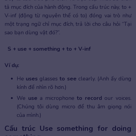
tả mục đích của hành động. Trong cấu trúc này, to +
V-inf (động từ nguyên thể có to) đóng vai trò như
một trạng ngữ chỉ mục đích, trả lời cho câu hỏi “Tại
sao bạn dùng vật đó?”.
S + use + something + to + V-inf
Ví dụ:
He
uses
glasses
to see
clearly. (Anh ấy dùng
kính để nhìn rõ hơn.)
We
use
a microphone
to record
our voices.
(Chúng tôi dùng micro để thu âm giọng nói
của mình.)
Cấu trúc Use something for doing