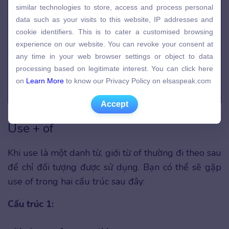
similar technologies to store, access and process personal
similar technologies to store, access and process personal
data such as your visits to this website, IP addresses and
data such as your visits to this website, IP addresses and
cookie identifiers. This is to cater a customised browsing
cookie identifiers. This is to cater a customised browsing
experience on our website. You can revoke your consent at
experience on our website. You can revoke your consent at
any time in your web browser settings or object to data
any time in your web browser settings or object to data
processing based on legitimate interest. You can click here
processing based on legitimate interest. You can click here
on
Learn More
to know our Privacy Policy on elsaspeak.com
on
Learn More
to know our Privacy Policy on elsaspeak.com
Accept
Accept
Cấu trúc danh từ use đi với giới từ for
Use + of
Khi use là một danh từ, giới từ of thường đi theo sau
để chỉ đối tượng được sử dụng. Bạn có thể sẽ gặp
use of trong hai cấu trúc sau đây:
Cấu trúc 1: