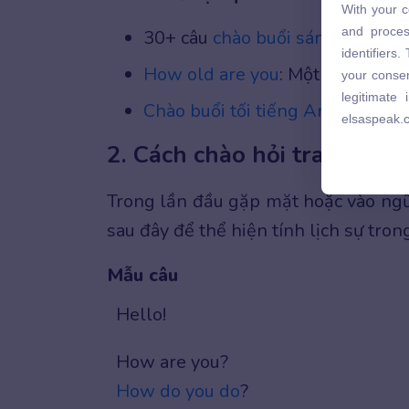
With your c
and proces
and proces
30+ câu
chào buổi sáng tiếng A
identifiers
identifiers
your consen
How old are you
: Một số cách hỏ
your consen
legitimate
legitimate
Chào buổi tối tiếng Anh là gì
? 2
elsaspeak.
elsaspeak.
2. Cách chào hỏi trang trọ
Trong lần đầu gặp mặt hoặc vào ng
sau đây để thể hiện tính lịch sự tron
Mẫu câu
Hello!
How are you?
How do you do
?