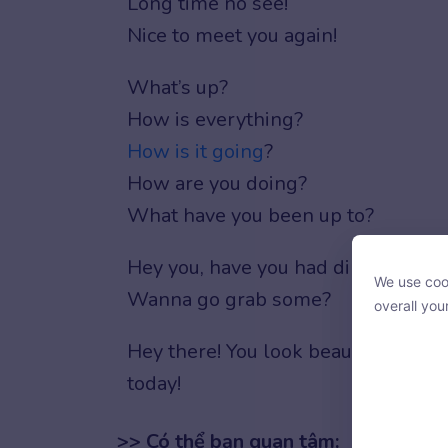
Long time no see!
Nice to meet you again!
What’s up?
How is everything?
How is it going
?
How are you doing?
What have you been up to?
Hey you, have you had dinner yet?
We use cook
We use cook
Wanna go grab some?
overall you
overall you
Hey there! You look beautiful
today!
>> Có thể bạn quan tâm:
With your c