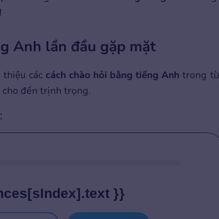
!
ng Anh lần đầu gặp mặt
 thiệu các
cách chào hỏi bằng tiếng Anh
trong t
 cho đến trịnh trọng.
:
nces[sIndex].text }}