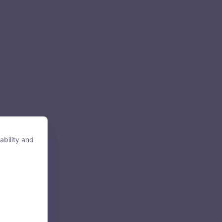
ability and
ability and
tore, access