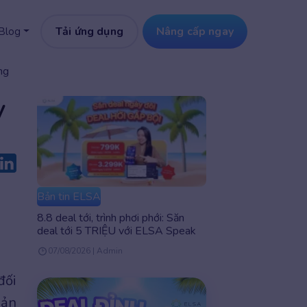
Tải ứng dụng
Nâng cấp ngay
Blog
ng
y
Bản tin ELSA
8.8 deal tới, trình phơi phới: Săn
deal tới 5 TRIỆU với ELSA Speak
07/08/2026 | Admin
đối
iản