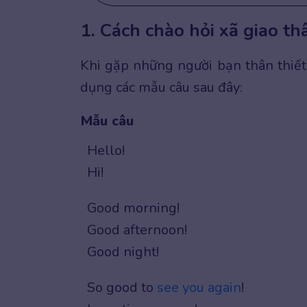
1. Cách chào hỏi xã giao t
Khi gặp những người bạn thân thiết 
dụng các mẫu câu sau đây:
Mẫu câu
Hello!
Hi!
Good morning!
Good afternoon!
Good night!
So good to
see you again
!