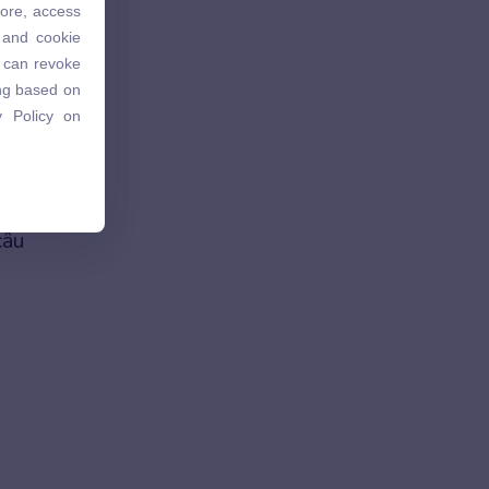
tore, access
 and cookie
 and cookie
u can revoke
u can revoke
ing based on
ing based on
 Policy on
 Policy on
câu