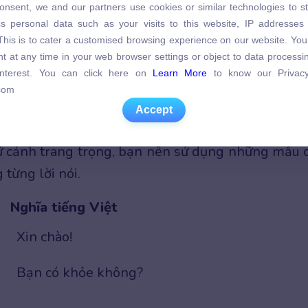
onsent, we and our partners use cookies or similar technologies to s
s personal data such as your visits to this website, IP addresses
s personal data such as your visits to this website, IP addresses
nh
hay, ý nghĩa và dễ nhớ nhất
. This is to cater a customised browsing experience on our website. Yo
. This is to cater a customised browsing experience on our website. Yo
t at any time in your web browser settings or object to data process
i, cách trả lời và từ vựng về tuổi
t at any time in your web browser settings or object to data process
 interest. You can click here on
Learn More
to know our Privacy
 interest. You can click here on
Learn More
to know our Privacy
0+ cách nói thông dụng, có ví dụ
com
com
Accept
Accept
ng trong tiếng Anh
ữ cảnh trang trọng, bạn nên sử dụng những mẫu 
g từng lời nói.
Nghĩa tiếng Việt
Xin chào!
Bạn có khỏe không?