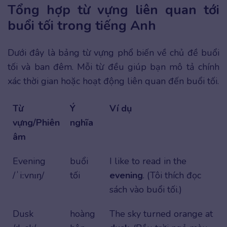
Tổng hợp từ vựng liên quan tới
buổi tối trong tiếng Anh
Dưới đây là bảng từ vựng phổ biến về chủ đề buổi
tối và ban đêm. Mỗi từ đều giúp bạn mô tả chính
xác thời gian hoặc hoạt động liên quan đến buổi tối.
Từ
Ý
Ví dụ
vựng/Phiên
nghĩa
âm
Evening
buổi
I like to read in the
/ˈiːvnɪŋ/
tối
evening
. (Tôi thích đọc
sách vào buổi tối.)
Dusk
hoàng
The sky turned orange at