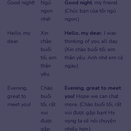
Good night!
Ngủ
Good night
, my friend.
ngon
(Chúc bạn của tôi ngủ
nhé!
ngon.)
Hello, my
Xin
Hello, my dear.
I was
dear.
chào
thinking of you all day.
buổi
(Xin chào buổi tối, em
tối, em
thân yêu. Anh nhớ em cả
thân
ngày.)
yêu.
Evening,
Chào
Evening, great to meet
great to
buổi
you!
Hope we can chat
meet you!
tối, rất
more. (Chào buổi tối, rất
vui
vui được gặp bạn! Hy
được
vọng ta sẽ nói chuyện
gặp
nhiều hơn.)