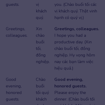
guests.
vị
you. (Chào buổi tối các
khách
vị khách quý. Thật vinh
quý.
hạnh có quý vị.)
Greetings,
Xin
Greetings, colleagues.
colleagues.
chào
I hope you had a
buổi
productive day. (Xin
tối,
chào buổi tối, đồng
đồng
nghiệp. Hy vọng hôm
nghiệp.
nay các bạn làm việc
hiệu quả.)
Good
Chào
Good evening,
evening,
buổi
honored guests.
honored
tối quý
Please enjoy the
guests.
khách
dinner. (Chào buổi tối