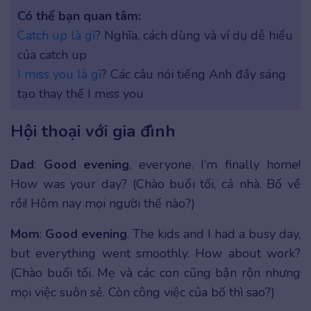
Có thể bạn quan tâm:
Catch up là gì
? Nghĩa, cách dùng và ví dụ dễ hiểu
của catch up
I miss you là gì
? Các câu nói tiếng Anh đầy sáng
tạo thay thế I miss you
Hội thoại với gia đình
Dad
:
Good evening
, everyone. I’m finally home!
How was your day? (Chào buổi tối, cả nhà. Bố về
rồi! Hôm nay mọi người thế nào?)
Mom
:
Good evening
. The kids and I had a busy day,
but everything went smoothly. How about work?
(Chào buổi tối. Mẹ và các con cũng bận rộn nhưng
mọi việc suôn sẻ. Còn công việc của bố thì sao?)