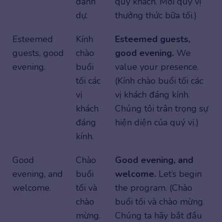
danh
quý khách. Mời quý vị
dự.
thưởng thức bữa tối.)
Esteemed
Kính
Esteemed guests,
guests, good
chào
good evening.
We
evening.
buổi
value your presence.
tối các
(Kính chào buổi tối các
vị
vị khách đáng kính.
khách
Chúng tôi trân trọng sự
đáng
hiện diện của quý vị.)
kính.
Good
Chào
Good evening, and
evening, and
buổi
welcome.
Let’s begin
welcome.
tối và
the program. (Chào
chào
buổi tối và chào mừng.
mừng.
Chúng ta hãy bắt đầu