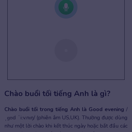
Chào buổi tối tiếng Anh là gì?
Chào buổi tối trong tiếng Anh là Good evening
/
ˌɡʊd ˈiːv.nɪŋ/ (phiên âm US,UK). Thường được dùng
như một lời chào khi kết thúc ngày hoặc bắt đầu các