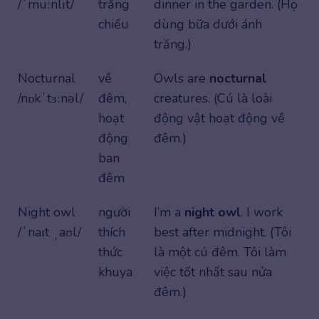
/ˈmuːnlɪt/
trăng
dinner in the garden. (Họ
chiếu
dùng bữa dưới ánh
trăng.)
Nocturnal
về
Owls are
nocturnal
/nɒkˈtɜːnəl/
đêm,
creatures. (Cú là loài
hoạt
động vật hoạt động về
động
đêm.)
ban
đêm
Night owl
người
I’m a
night owl
. I work
/ˈnaɪt ˌaʊl/
thích
best after midnight. (Tôi
thức
là một cú đêm. Tôi làm
khuya
việc tốt nhất sau nửa
đêm.)