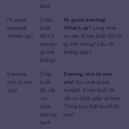
bạn!
Hi, good
Chào
Hi, good evening!
evening!
buổi
What’s up?
Long time
What’s up?
tối! Có
no see. (Chào buổi tối! Có
chuyện
gì mới không? Lâu rồi
gì mới
không gặp.)
không?
Evening,
Chào
Evening, nice to see
nice to see
buổi
you!
You look great
you!
tối, rất
tonight. (Chào buổi tối,
vui
rất vui được gặp lại bạn!
được
Trông bạn thật tuyệt tối
gặp lại
nay.)
bạn!