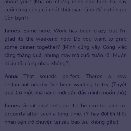
about you? (Khá ổn, nhưng mình bận lắm. Tối nay
cuối cùng cũng có chút thời gian rảnh để nghỉ ngơi.
Còn bạn?)
James
: Same here. Work has been crazy, but I’m
glad it’s the weekend now. Do you want to grab
some dinner together? (Mình cũng vậy. Công việc
căng thẳng quá, nhưng may mà cuối tuần rồi. Muốn
đi ăn tối cùng nhau không?)
Anna
: That sounds perfect. There’s a new
restaurant nearby I’ve been wanting to try. (Tuyệt
quá. Có một nhà hàng mới gần đây mình muốn thử.)
James
: Great idea! Let’s go. It’ll be nice to catch up
properly after such a long time. (Ý hay đó! Đi thôi,
nhân tiện trò chuyện lại sau bao lâu không gặp.)