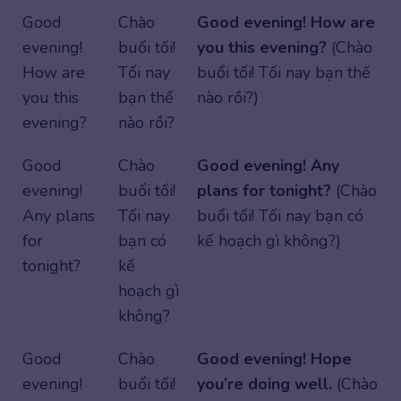
Good
Chào
Good evening! How are
evening!
buổi tối!
you this evening?
(Chào
How are
Tối nay
buổi tối! Tối nay bạn thế
you this
bạn thế
nào rồi?)
evening?
nào rồi?
Good
Chào
Good evening! Any
evening!
buổi tối!
plans for tonight?
(Chào
Any plans
Tối nay
buổi tối! Tối nay bạn có
for
bạn có
kế hoạch gì không?)
tonight?
kế
hoạch gì
không?
Good
Chào
Good evening! Hope
evening!
buổi tối!
you’re doing well.
(Chào