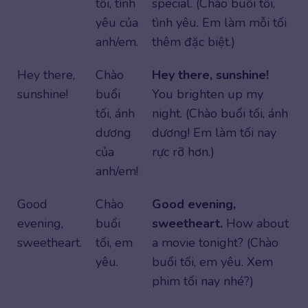
tối, tình
special. (Chào buổi tối,
yêu của
tình yêu. Em làm mỗi tối
anh/em.
thêm đặc biệt.)
Hey there,
Chào
Hey there, sunshine!
sunshine!
buổi
You brighten up my
tối, ánh
night. (Chào buổi tối, ánh
dương
dương! Em làm tối nay
của
rực rỡ hơn.)
anh/em!
Good
Chào
Good evening,
evening,
buổi
sweetheart.
How about
sweetheart.
tối, em
a movie tonight? (Chào
yêu.
buổi tối, em yêu. Xem
phim tối nay nhé?)