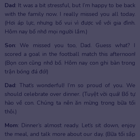
Dad
: It was a bit stressful, but I’m happy to be back
with the family now. I really missed you all today.
(Hơi áp lực, nhưng bố vui vì được về với gia đình.
Hôm nay bố nhớ mọi người lắm.)
Son
: We missed you too, Dad. Guess what? I
scored a goal in the football match this afternoon!
(Bọn con cũng nhớ bố. Hôm nay con ghi bàn trong
trận bóng đá đó!)
Dad
: That’s wonderful! I’m so proud of you. We
should celebrate over dinner. (Tuyệt vời quá! Bố tự
hào về con. Chúng ta nên ăn mừng trong bữa tối
thôi.)
Mom
: Dinner’s almost ready. Let’s sit down, enjoy
the meal, and talk more about our day. (Bữa tối sắp