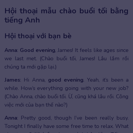
Hội thoại mẫu chào buổi tối bằng
tiếng Anh
Hội thoại với bạn bè
Anna
:
Good evening
, James! It feels like ages since
we last met. (Chào buổi tối, James! Lâu lắm rồi
chúng ta mới gặp lại.)
James
: Hi Anna,
good evening
. Yeah, it’s been a
while. How’s everything going with your new job?
(Chào Anna, chào buổi tối. Ừ, cũng khá lâu rồi. Công
việc mới của bạn thế nào?)
Anna
: Pretty good, though I’ve been really busy.
Tonight I finally have some free time to relax. What