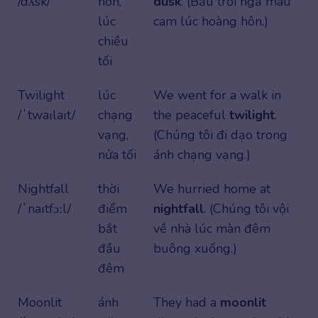
/dʌsk/
hôn,
dusk
. (Bầu trời ngả màu
lúc
cam lúc hoàng hôn.)
chiều
tối
Twilight
lúc
We went for a walk in
/ˈtwaɪlaɪt/
chạng
the peaceful
twilight
.
vạng,
(Chúng tôi đi dạo trong
nửa tối
ánh chạng vạng.)
Nightfall
thời
We hurried home at
/ˈnaɪtfɔːl/
điểm
nightfall
. (Chúng tôi vội
bắt
về nhà lúc màn đêm
đầu
buông xuống.)
đêm
Moonlit
ánh
They had a
moonlit