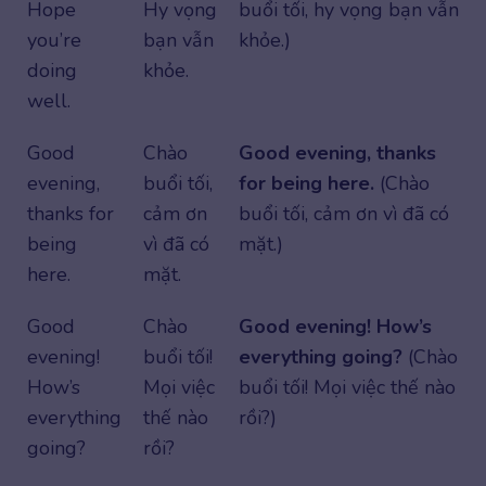
Hope
Hy vọng
buổi tối, hy vọng bạn vẫn
you’re
bạn vẫn
khỏe.)
doing
khỏe.
well.
Good
Chào
Good evening, thanks
evening,
buổi tối,
for being here.
(Chào
thanks for
cảm ơn
buổi tối, cảm ơn vì đã có
being
vì đã có
mặt.)
here.
mặt.
Good
Chào
Good evening! How’s
evening!
buổi tối!
everything going?
(Chào
How’s
Mọi việc
buổi tối! Mọi việc thế nào
everything
thế nào
rồi?)
going?
rồi?