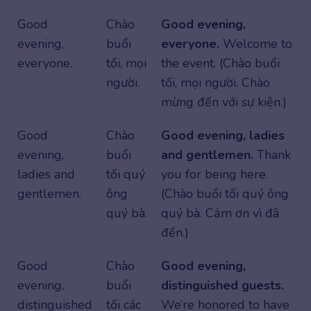
Good
Chào
Good evening,
evening,
buổi
everyone.
Welcome to
everyone.
tối, mọi
the event. (Chào buổi
người.
tối, mọi người. Chào
mừng đến với sự kiện.)
Good
Chào
Good evening, ladies
evening,
buổi
and gentlemen.
Thank
ladies and
tối quý
you for being here.
gentlemen.
ông
(Chào buổi tối quý ông
quý bà.
quý bà. Cảm ơn vì đã
đến.)
Good
Chào
Good evening,
evening,
buổi
distinguished guests.
distinguished
tối các
We’re honored to have