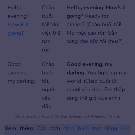
Hello,
Chào
Hello, evening! How’s it
evening!
buổi
going?
Ready for
How is it
tối! Mọi
dinner? (Chào buổi tối!
going
?
việc thế
Mọi việc sao rồi? Sẵn
nào
sàng cho bữa tối chưa?)
rồi?
Good
Chào
Good evening, my
evening,
buổi
darling.
You light up my
my darling.
tối,
world. (Chào buổi tối,
người
người yêu dấu. Em thắp
yêu
sáng thế giới của anh.)
dấu.
Bảng các câu chào buổi tối được dùng trong tình huống thân mật
Xem thêm:
Các cách
chào buổi trưa tiếng Anh