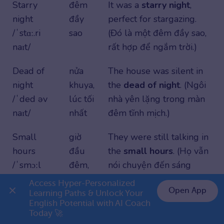
Starry
đêm
It was a
starry night
,
night
đầy
perfect for stargazing.
/ˈstɑː.ri
sao
(Đó là một đêm đầy sao,
naɪt/
rất hợp để ngắm trời.)
Dead of
nửa
The house was silent in
night
khuya,
the
dead of night
. (Ngôi
/ˈded əv
lúc tối
nhà yên lặng trong màn
naɪt/
nhất
đêm tĩnh mịch.)
Small
giờ
They were still talking in
hours
đầu
the
small hours
. (Họ vẫn
/ˈsmɔːl
đêm,
nói chuyện đến sáng
ˌaʊəz/
sáng
sớm.)
Access Hyper-Personalized 
Open App
sớm
Learning Paths & Unlock Your 
English Potential with AI Coach 
👉 Premium 1 năm chỉ 999K
Today 🚀
Midnight
giữa
The clock struck