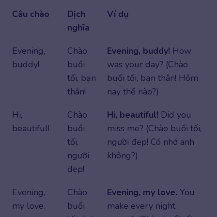
Câu chào
Dịch
Ví dụ
nghĩa
Evening,
Chào
Evening, buddy!
How
buddy!
buổi
was your day? (Chào
tối, bạn
buổi tối, bạn thân! Hôm
thân!
nay thế nào?)
Hi,
Chào
Hi, beautiful!
Did you
beautiful!
buổi
miss me? (Chào buổi tối,
tối,
người đẹp! Có nhớ anh
người
không?)
đẹp!
Evening,
Chào
Evening, my love.
You
my love.
buổi
make every night