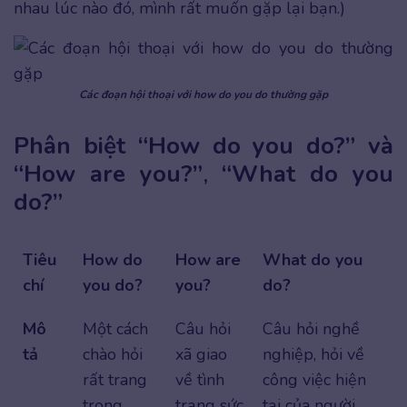
nhau lúc nào đó, mình rất muốn gặp lại bạn.)
Các đoạn hội thoại với how do you do thường gặp
Phân biệt “How do you do?” và
“How are you?”
,
“What do you
do?”
Tiêu
How do
How are
What do you
chí
you do?
you?
do?
Mô
Một cách
Câu hỏi
Câu hỏi nghề
tả
chào hỏi
xã giao
nghiệp, hỏi về
rất trang
về tình
công việc hiện
trọng,
trạng sức
tại của người