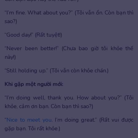
“I’m fine. What about you?” (Tôi vẫn ổn. Còn bạn thì
sao?)
“Good day!” (Rất tuyệt!)
“Never been better!” (Chưa bao giờ tôi khỏe thế
này!)
“Still holding up.” (Tôi vẫn còn khỏe chán.)
Khi gặp một người mới:
“I’m doing well, thank you. How about you?” (Tôi
khỏe, cảm ơn bạn. Còn bạn thì sao?)
“
Nice to meet you
. I’m doing great.” (Rất vui được
gặp bạn. Tôi rất khỏe.)