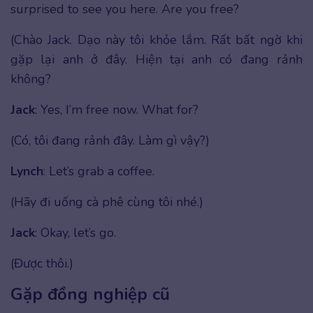
surprised to see you here. Are you free?
(Chào Jack. Dạo này tôi khỏe lắm. Rất bất ngờ khi
gặp lại anh ở đây. Hiện tại anh có đang rảnh
không?
Jack
: Yes, I’m free now. What for?
(Có, tôi đang rảnh đây. Làm gì vậy?)
Lynch
: Let’s grab a coffee.
(Hãy đi uống cà phê cùng tôi nhé.)
Jack
: Okay, let’s go.
(Được thôi.)
Gặp đồng nghiệp cũ