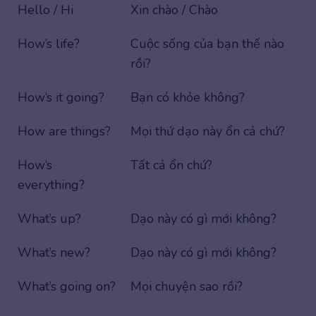
Hello / Hi
Xin chào / Chào
How’s life?
Cuộc sống của bạn thế nào
rồi?
How’s it going?
Bạn có khỏe không?
How are things?
Mọi thứ dạo này ổn cả chứ?
How’s
Tất cả ổn chứ?
everything?
What’s up?
Dạo này có gì mới không?
What’s new?
Dạo này có gì mới không?
What’s going on?
Mọi chuyện sao rồi?