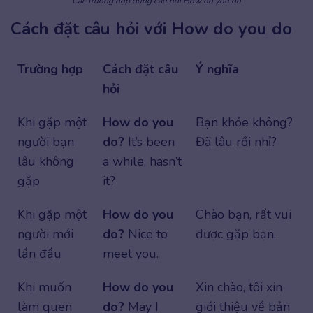
Các trường hợp dùng câu hỏi How do you do
Cách đặt câu hỏi với How do you do
Trường hợp
Cách đặt câu
Ý nghĩa
hỏi
Khi gặp một
How do you
Bạn khỏe không?
người bạn
do?
It’s been
Đã lâu rồi nhỉ?
lâu không
a while, hasn’t
gặp
it?
Khi gặp một
How do you
Chào bạn, rất vui
người mới
do?
Nice to
được gặp bạn.
lần đầu
meet you.
Khi muốn
How do you
Xin chào, tôi xin
làm quen
do?
May I
giới thiệu về bản