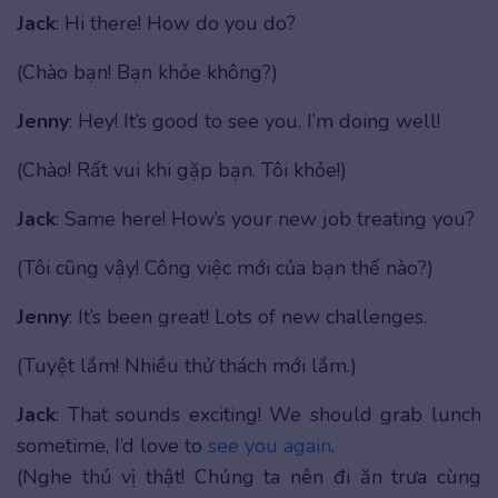
Jack
: Hi there! How do you do?
(Chào bạn! Bạn khỏe không?)
Jenny
: Hey! It’s good to see you. I’m doing well!
(Chào! Rất vui khi gặp bạn. Tôi khỏe!)
Jack
: Same here! How’s your new job treating you?
(Tôi cũng vậy! Công việc mới của bạn thế nào?)
Jenny
: It’s been great! Lots of new challenges.
(Tuyệt lắm! Nhiều thử thách mới lắm.)
Jack
: That sounds exciting! We should grab lunch
sometime, I’d love to
see you again
.
(Nghe thú vị thật! Chúng ta nên đi ăn trưa cùng