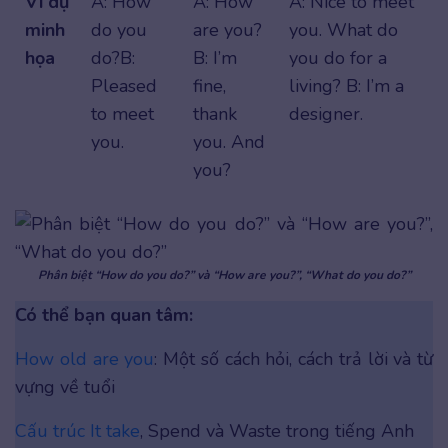
Ví dụ
A: How
A: How
A: Nice to meet
minh
do you
are you?
you. What do
họa
do?B:
B: I’m
you do for a
Pleased
fine,
living? B: I’m a
to meet
thank
designer.
you.
you. And
you?
Phân biệt “How do you do?” và “How are you?”, “What do you do?”
Có thể bạn quan tâm:
How old are you
: Một số cách hỏi, cách trả lời và từ
vựng về tuổi
Cấu trúc It take
, Spend và Waste trong tiếng Anh