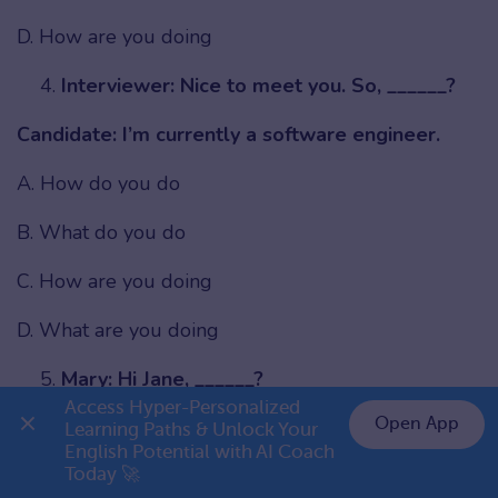
D. How are you doing
Interviewer: Nice to meet you. So, ______?
Candidate: I’m currently a software engineer.
A. How do you do
B. What do you do
C. How are you doing
D. What are you doing
Mary: Hi Jane, ______?
Access Hyper-Personalized 
Open App
Jane: I’m fine, thanks! And you?
Learning Paths & Unlock Your 
English Potential with AI Coach 
👉 Premium 1 năm chỉ 799K
A. How are you
Today 🚀