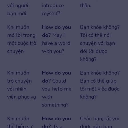
với người
introduce
thân.
bạn mới
myself?
Khi muốn
How do you
Bạn khỏe không?
mở lời trong
do?
May I
Tôi có thể nói
một cuộc trò
have a word
chuyện với bạn
chuyện
with you?
đôi lời được
không?
Khi muốn
How do you
Bạn khỏe không?
trò chuyện
do?
Could
Bạn có thể giúp
với nhân
you help me
tôi một việc được
viên phục vụ
with
không?
something?
Khi muốn
How do you
Chào bạn, rất vui
thể hiện sự
do?
It’s a
được gặp bạn.