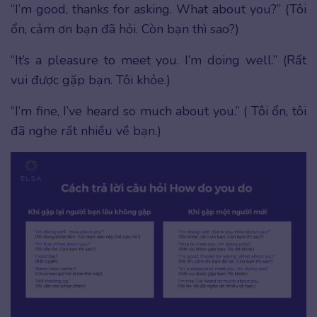
“I’m good, thanks for asking. What about you?” (Tôi
ổn, cảm ơn bạn đã hỏi. Còn bạn thì sao?)
“It’s a pleasure to meet you. I’m doing well.” (Rất
vui được gặp bạn. Tôi khỏe.)
“I’m fine, I’ve heard so much about you.” ( Tôi ổn, tôi
đã nghe rất nhiều về bạn.)