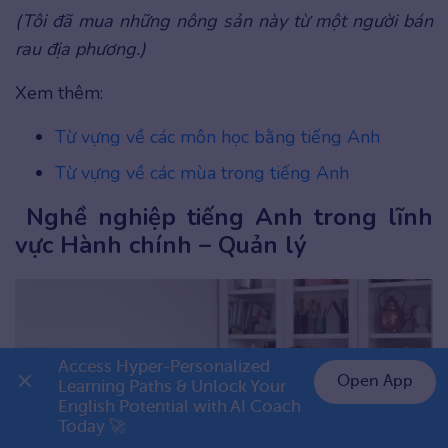
(Tôi đã mua những nông sản này từ một người bán
rau địa phương.)
Xem thêm:
Từ vựng về các môn học bằng tiếng Anh
Từ vựng về các mùa trong tiếng Anh
Nghề nghiệp tiếng Anh trong lĩnh
vực Hành chính – Quản lý
Access Hyper-Personalized 
Open App
Learning Paths & Unlock Your 
English Potential with AI Coach 
👉 Premium 1 năm chỉ 999K
Today 🚀