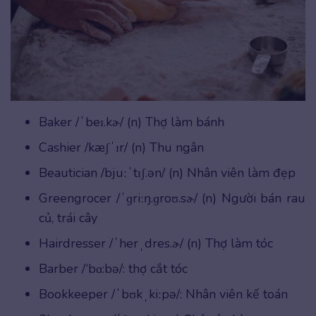
Baker /ˈbeɪ.kɚ/ (n) Thợ làm bánh
Cashier /kæʃˈɪr/ (n) Thu ngân
Beautician /bjuːˈtɪʃ.ən/ (n) Nhân viên làm đẹp
Greengrocer /ˈɡriːŋ.ɡroʊ.sɚ/ (n) Người bán rau
củ, trái cây
Hairdresser /ˈherˌdres.ɚ/ (n) Thợ làm tóc
Barber /‘bɑ:bə/: thợ cắt tóc
Bookkeeper /ˈbʊkˌkiːpə/: Nhân viên kế toán