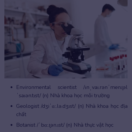
Environmental scientist /ɪnˌvaɪ.rənˈmen.t̬əl
ˈsaɪən.tɪst/ (n) Nhà khoa học môi trường
Geologist /dʒiˈɑː.lə.dʒɪst/ (n) Nhà khoa học địa
chất
Botanist /ˈbɑː.t̬ən.ɪst/ (n) Nhà thực vật học