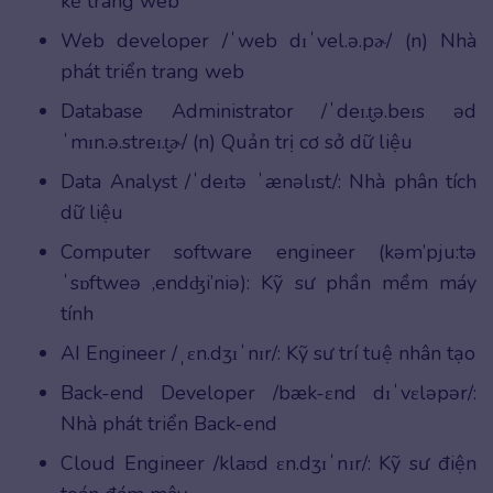
kế trang web
Web developer /ˈweb dɪˈvel.ə.pɚ/ (n) Nhà
phát triển trang web
Database Administrator /ˈdeɪ.t̬ə.beɪs əd
ˈmɪn.ə.streɪ.t̬ɚ/ (n) Quản trị cơ sở dữ liệu
Data Analyst /ˈdeɪtə ˈænəlɪst/: Nhà phân tích
dữ liệu
Computer software engineer (kəm’pju:tə
ˈsɒftweə ,endʤi’niə): Kỹ sư phần mềm máy
tính
AI Engineer /ˌɛn.dʒɪˈnɪr/: Kỹ sư trí tuệ nhân tạo
Back-end Developer /bæk-ɛnd dɪˈvɛləpər/:
Nhà phát triển Back-end
Cloud Engineer /klaʊd ɛn.dʒɪˈnɪr/: Kỹ sư điện