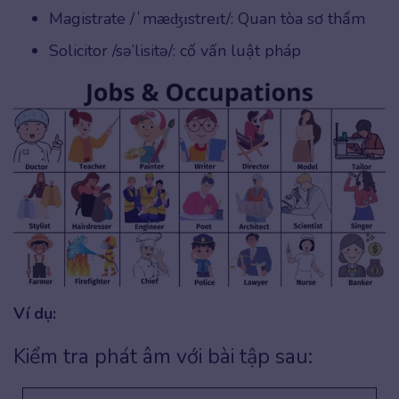
Magistrate /ˈmæʤɪstreɪt/: Quan tòa sơ thẩm
Solicitor /sə’lisitə/: cố vấn luật pháp
Ví dụ:
Kiểm tra phát âm với bài tập sau: