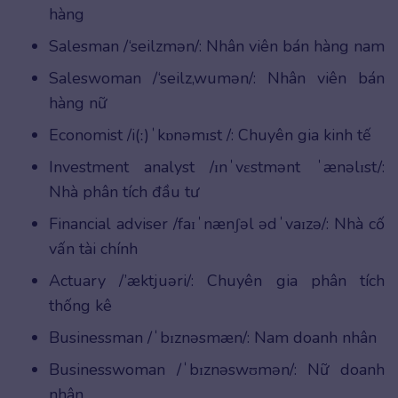
hàng
Salesman /‘seilzmən/: Nhân viên bán hàng nam
Saleswoman /‘seilz,wumən/: Nhân viên bán
hàng nữ
Economist /i(ː)ˈkɒnəmɪst /: Chuyên gia kinh tế
Investment analyst /ɪnˈvɛstmənt ˈænəlɪst/:
Nhà phân tích đầu tư
Financial adviser /faɪˈnænʃəl ədˈvaɪzə/: Nhà cố
vấn tài chính
Actuary /’æktjuəri/: Chuyên gia phân tích
thống kê
Businessman /ˈbɪznəsmæn/: Nam doanh nhân
Businesswoman /ˈbɪznəswʊmən/: Nữ doanh
nhân