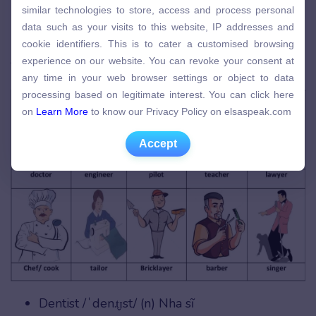
similar technologies to store, access and process personal
similar technologies to store, access and process personal
Từ vựng tiếng Anh về màu sắc
data such as your visits to this website, IP addresses and
data such as your visits to this website, IP addresses and
cookie identifiers. This is to cater a customised browsing
Nghề nghiệp tiếng Anh trong lĩnh
cookie identifiers. This is to cater a customised browsing
experience on our website. You can revoke your consent at
vực Y tế, Sức khỏe và Công tác xã hội
experience on our website. You can revoke your consent at
any time in your web browser settings or object to data
any time in your web browser settings or object to data
processing based on legitimate interest. You can click here
processing based on legitimate interest. You can click here
on
Learn More
to know our Privacy Policy on elsaspeak.com
on
Learn More
to know our Privacy Policy on elsaspeak.com
Accept
Accept
Dentist /ˈden.t̬ɪst/ (n) Nha sĩ