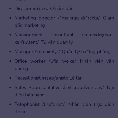
Director /di’rektə/: Giám đốc
Marketing director /ˈmɑːkɪtɪŋ dɪˈrɛktə/: Giám
đốc marketing
Management consultant /‘mænidʤmənt
kən’sʌltənt/: Tư vấn quản lý
Manager /‘mænidʤə/: Quản lý/Trưởng phòng
Office worker /‘ɔfis ‘wə:kə/: Nhân viên văn
phòng
Receptionist /ri’sepʃənist/: Lễ tân
Sales Representative /seil ,repri’zentətiv/: Đại
diện bán hàng
Telephonist /ti’lefənist/: Nhân viên trực điện
thoại