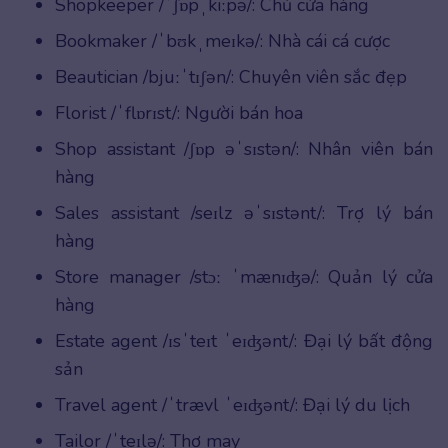
Shopkeeper /ˈʃɒpˌkiːpə/: Chủ cửa hàng
Bookmaker /ˈbʊkˌmeɪkə/: Nhà cái cá cược
Beautician /bjuːˈtɪʃən/: Chuyên viên sắc đẹp
Florist /ˈflɒrɪst/: Người bán hoa
Shop assistant /ʃɒp əˈsɪstən/: Nhân viên bán
hàng
Sales assistant /seɪlz əˈsɪstənt/: Trợ lý bán
hàng
Store manager /stɔː ˈmænɪʤə/: Quản lý cửa
hàng
Estate agent /ɪsˈteɪt ˈeɪʤənt/: Đại lý bất động
sản
Travel agent /ˈtrævl ˈeɪʤənt/: Đại lý du lịch
Tailor /ˈteɪlə/: Thợ may