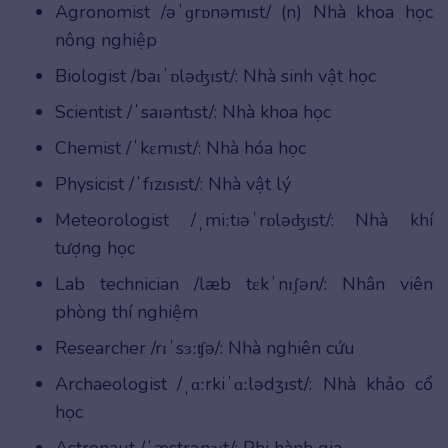
Agronomist /əˈɡrɒnəmɪst/ (n) Nhà khoa học
nông nghiệp
Biologist /baɪˈɒləʤɪst/: Nhà sinh vật học
Scientist /ˈsaɪəntɪst/: Nhà khoa học
Chemist /ˈkɛmɪst/: Nhà hóa học
Physicist /ˈfɪzɪsɪst/: Nhà vật lý
Meteorologist /ˌmiːtiəˈrɒləʤɪst/: Nhà khí
tượng học
Lab technician /læb tɛkˈnɪʃən/: Nhân viên
phòng thí nghiệm
Researcher /rɪˈsɜːʧə/: Nhà nghiên cứu
Archaeologist /ˌɑːrkiˈɑːlədʒɪst/: Nhà khảo cổ
học