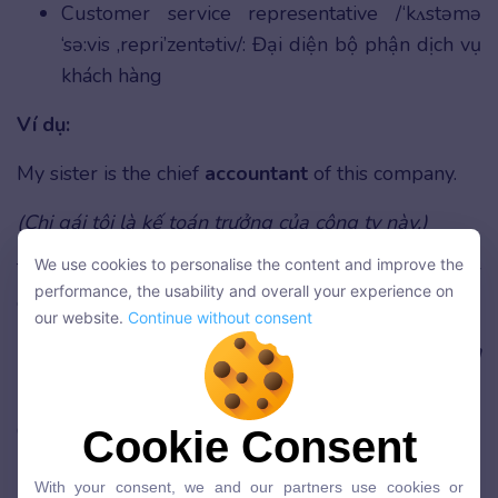
Customer service representative /‘kʌstəmə
‘sə:vis ,repri’zentətiv/: Đại diện bộ phận dịch vụ
khách hàng
Ví dụ:
My sister is the chief
accountant
of this company.
(Chị gái tôi là kế toán trưởng của công ty này.)
We use cookies to personalise the content and improve the
The
secretary
arranged a weekly schedule for her
We use cookies to personalise the content and improve the
performance, the usability and overall your experience on
director.
performance, the usability and overall your experience on
our website.
Continue without consent
our website.
Continue without consent
(Thư ký đã sắp xếp lịch trình hàng tuần cho giám
đốc của cô ấy.)
Có thể bạn quan tâm:
Cookie Consent
Cookie Consent
With your consent, we and our partners use cookies or
Từ vựng tiếng Anh về các môn thể thao
With your consent, we and our partners use cookies or