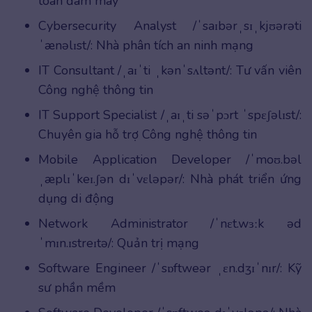
toán đám mây
Cybersecurity Analyst /ˈsaɪbərˌsɪˌkjʊərəti
ˈænəlɪst/: Nhà phân tích an ninh mạng
IT Consultant /ˌaɪˈti ˌkənˈsʌltənt/: Tư vấn viên
Công nghệ thông tin
IT Support Specialist /ˌaɪˌti səˈpɔrt ˈspɛʃəlɪst/:
Chuyên gia hỗ trợ Công nghệ thông tin
Mobile Application Developer /ˈmoʊ.bəl
ˌæplɪˈkeɪ.ʃən dɪˈvɛləpər/: Nhà phát triển ứng
dụng di động
Network Administrator /ˈnɛt.wɜːk əd
ˈmɪn.ɪstreɪtə/: Quản trị mạng
Software Engineer /ˈsɒftweər ˌɛn.dʒɪˈnɪr/: Kỹ
sư phần mềm