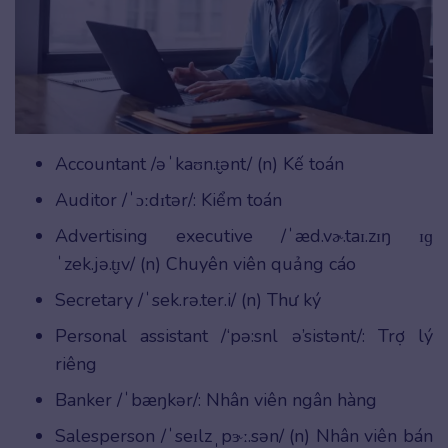
Accountant /əˈkaʊn.t̬ənt/ (n) Kế toán
Auditor /ˈɔːdɪtər/: Kiểm toán
Advertising executive /ˈæd.vɚ.taɪ.zɪŋ ɪɡ
ˈzek.jə.t̬ɪv/ (n) Chuyên viên quảng cáo
Secretary /ˈsek.rə.ter.i/ (n) Thư ký
Personal assistant /‘pə:snl ə’sistənt/: Trợ lý
riêng
Banker /ˈbæŋkər/: Nhân viên ngân hàng
Salesperson /ˈseɪlzˌpɝː.sən/ (n) Nhân viên bán