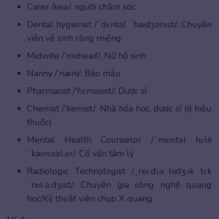
Carer /keə/: người chăm sóc
Dental hygienist /ˈdɛntəl ˈhaɪdʒənɪst/: Chuyên
viên vệ sinh răng miệng
Midwife /‘midwaif/: Nữ hộ sinh
Nanny /‘næni/: Bảo mẫu
Pharmacist /‘fɑ:məsist/: Dược sĩ
Chemist /‘kemist/: Nhà hóa học, dược sĩ (ở hiệu
thuốc)
Mental Health Counselor /ˈmɛn.təl hɛlθ
ˈkaʊn.səl.ər/: Cố vấn tâm lý
Radiologic Technologist /ˌreɪ.di.əˈlɒdʒ.ɪk tɛk
ˈnɒl.ə.dʒɪst/: Chuyên gia công nghệ quang
học/Kỹ thuật viên chụp X quang