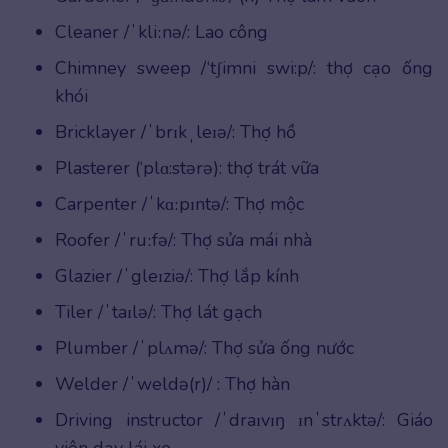
Cleaner /ˈkliːnə/: Lao công
Chimney sweep /‘tʃimni swi:p/: thợ cạo ống
khói
Bricklayer /ˈbrɪkˌleɪə/: Thợ hồ
Plasterer (‘plɑ:stərə): thợ trát vữa
Carpenter /ˈkɑːpɪntə/: Thợ mộc
Roofer /ˈruːfə/: Thợ sửa mái nhà
Glazier /ˈgleɪziə/: Thợ lắp kính
Tiler /ˈtaɪlə/: Thợ lát gạch
Plumber /ˈplʌmə/: Thợ sửa ống nước
Welder /ˈweldə(r)/ : Thợ hàn
Driving instructor /ˈdraɪvɪŋ ɪnˈstrʌktə/: Giáo