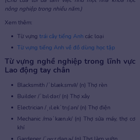
(Chú của tôi đã làm việc như một nhà khoa học
nông nghiệp trong nhiều năm.)
Xem thêm:
Từ vựng
trái cây tiếng Anh
các loại
Từ vựng tiếng Anh về đồ dùng học tập
Từ vựng nghề nghiệp trong lĩnh vực
Lao động tay chân
Blacksmith /ˈblæk.smɪθ/ (n) Thợ rèn
Builder /ˈbɪl·dər/ (n) Thợ xây
Electrician /ˌɪl.ekˈtrɪʃ.ən/ (n) Thợ điện
Mechanic /məˈkæn.ɪk/ (n) Thợ sửa máy, thợ cơ
khí
Gardener /ˈɡɑːr.dən.ɚ/ (n) Thợ làm vườn