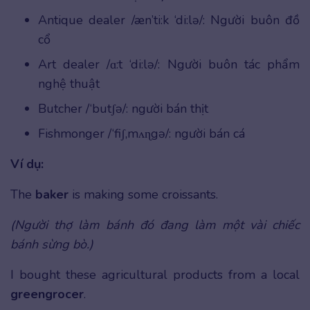
Antique dealer /æn’ti:k ‘di:lə/: Người buôn đồ
cổ
Art dealer /ɑ:t ‘di:lə/: Người buôn tác phẩm
nghệ thuật
Butcher /‘butʃə/: người bán thịt
Fishmonger /‘fiʃ,mʌɳgə/: người bán cá
Ví dụ:
The
baker
is making some croissants.
(Người thợ làm bánh đó đang làm một vài chiếc
bánh sừng bò.)
I bought these agricultural products from a local
greengrocer
.