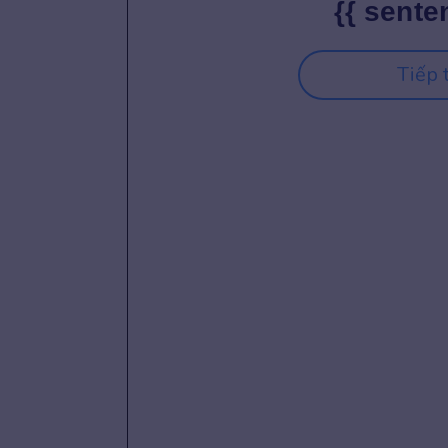
{{ sente
Tiếp 