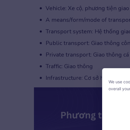
Vehicle: Xe cộ, phương tiện gia
A means/form/mode of transpor
Transport system: Hệ thống gia
Public transport: Giao thông cô
Private transport: Giao thông c
Traffic: Giao thông
Infrastructure: Cơ sở hạ tầng
We use cook
We use cook
overall you
overall you
With your c