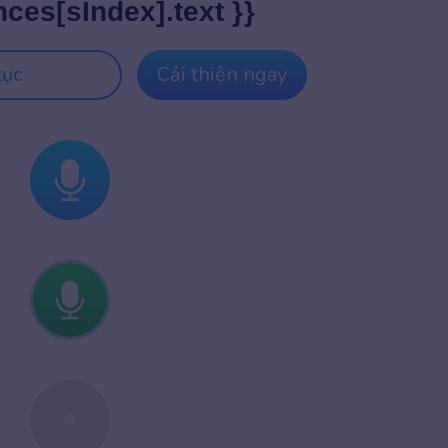
nces[sIndex].text }}
tục
Cải thiện ngay