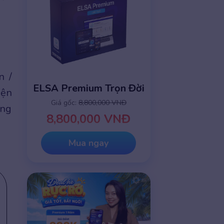
n /
ELSA Premium Trọn Đời
iện
Giá gốc:
8,800,000 VNĐ
ờng
8,800,000 VNĐ
Mua ngay