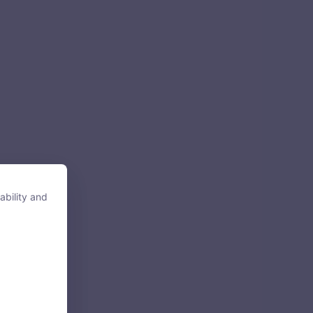
ability and
ability and
tore, access