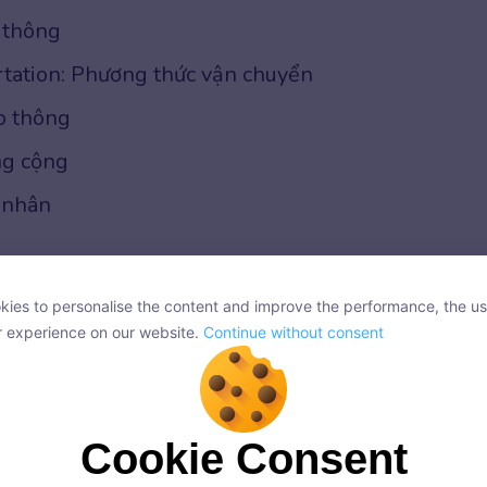
o thông
tation: Phương thức vận chuyển
o thông
ng cộng
á nhân
ies to personalise the content and improve the performance, the us
ies to personalise the content and improve the performance, the us
r experience on our website.
Continue without consent
r experience on our website.
Continue without consent
Cookie Consent
Cookie Consent
onsent, we and our partners use cookies or similar technologies to s