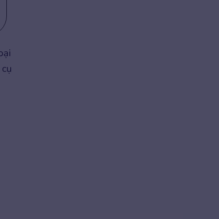
oại
 cụ