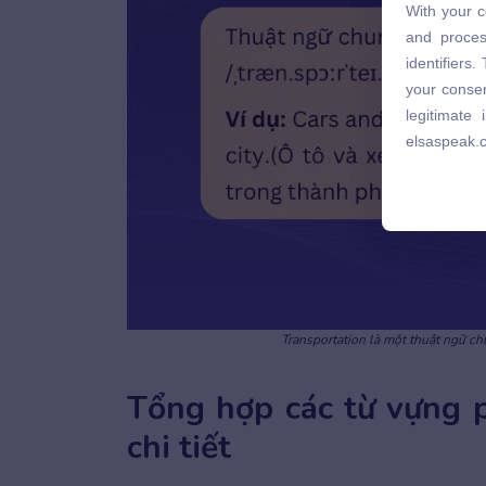
With your c
and proces
and proces
identifiers
identifiers
your consen
your consen
legitimate
legitimate
elsaspeak.
elsaspeak.
Transportation là một thuật ngữ ch
Tổng hợp các từ vựng 
chi tiết