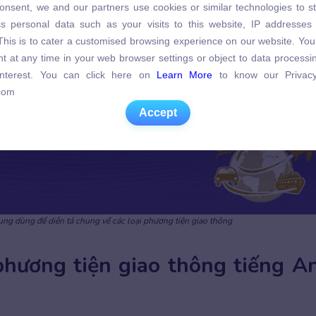
onsent, we and our partners use cookies or similar technologies to s
s personal data such as your visits to this website, IP addresses
s personal data such as your visits to this website, IP addresses
. This is to cater a customised browsing experience on our website. Yo
. This is to cater a customised browsing experience on our website. Yo
t at any time in your web browser settings or object to data process
t at any time in your web browser settings or object to data process
 interest. You can click here on
Learn More
to know our Privacy
 interest. You can click here on
Learn More
to know our Privacy
com
com
Accept
Accept
ung dùng để diễn tả chung về các loại phương tiện giao thông
phương tiện giao thông tiếng A