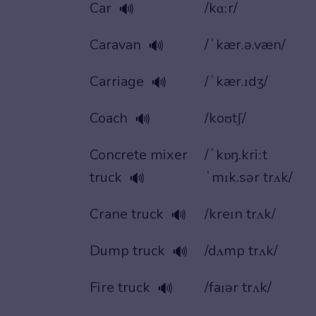
Car
/kɑːr/
🔊
Caravan
/ˈkær.ə.væn/
🔊
Carriage
/ˈkær.ɪdʒ/
🔊
Coach
/koʊtʃ/
🔊
Concrete mixer
/ˈkɒŋ.kriːt
truck
ˈmɪk.sər trʌk/
🔊
Crane truck
/kreɪn trʌk/
🔊
Dump truck
/dʌmp trʌk/
🔊
Fire truck
/faɪər trʌk/
🔊