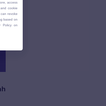
tore, access
 and cookie
 and cookie
u can revoke
u can revoke
ing based on
ing based on
 Policy on
 Policy on
nh