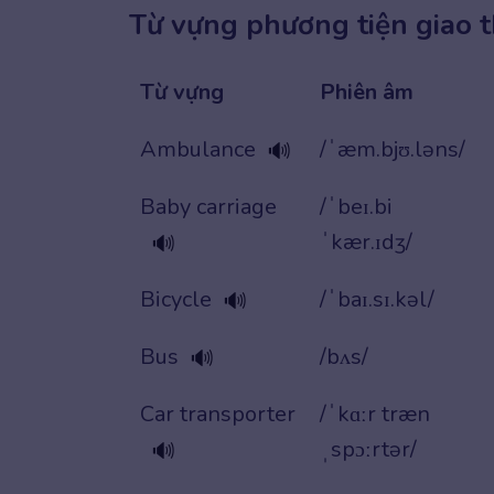
Từ vựng phương tiện giao 
Từ vựng
Phiên âm
Ambulance
/ˈæm.bjʊ.ləns/
🔊
Baby carriage
/ˈbeɪ.bi
ˈkær.ɪdʒ/
🔊
Bicycle
/ˈbaɪ.sɪ.kəl/
🔊
Bus
/bʌs/
🔊
Car transporter
/ˈkɑːr træn
ˌspɔːrtər/
🔊