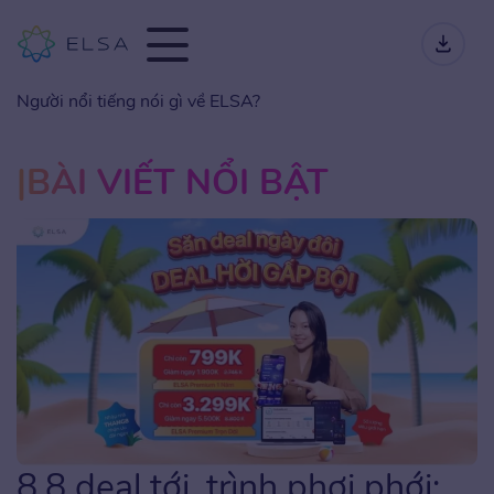
Người nổi tiếng nói gì về ELSA?
BÀI VIẾT NỔI BẬT
8.8 deal tới, trình phơi phới: