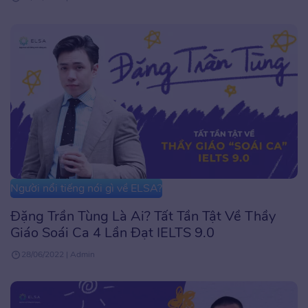
Người nổi tiếng nói gì về ELSA?
Đặng Trần Tùng Là Ai? Tất Tần Tật Về Thầy
Giáo Soái Ca 4 Lần Đạt IELTS 9.0
28/06/2022 | Admin