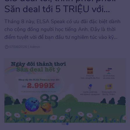
Săn deal tới 5 TRIỆU với
ELSA Speak
Tháng 8 này, ELSA Speak có ưu đãi đặc biệt dành
cho cộng đồng người học tiếng Anh. Đây là thời
điểm tuyệt vời để bạn đầu tư nghiêm túc vào kỹ
năng phát âm và giao tiếp tiếng Anh với mức chi phí
07/08/2026 | Admin
tối ưu, hiếm khi xuất hiện trong năm. Chương trình
áp […]