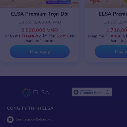
ELSA Premium Trọn Đời
ELSA Prem
Giá gốc:
8,800,000 VNĐ
Giá gốc:
2,7
8,800,000 VNĐ
1,716,0
Nhập mã
THANG8
giảm còn
3.299K
khi
Nhập mã
THANG8
gi
thanh toán online
thanh toá
Mua ngay
Mua 
CÔNG TY TNHH ELSA
Email:
support@elsanow.io