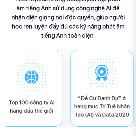
âm tiếng Anh sử dụng công nghệ AI để
nhận diện giọng nói độc quyền, giúp người
học rèn luyện đầy đủ các kỹ năng phát âm
tiếng Anh toàn diện.
ề Cử Danh Dự” ở
Top 4 công ty sử dụng
 mục Trí Tuệ Nhân
công nghệ AI thay đổi
(AI) và Data 2020
thế giới