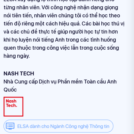
bước đi không thể mang tính chiến lược hơn vì nó
kết hợp giữa cách tiếp cận "con người là ưu tiên
hàng đầu” và mục tiêu công hệ hóa của chúng tôi.
Việc áp dụng ELSA sẽ không chỉ giúp chúng tôi cải
thiện khả năng phát âm tiếng Anh mà còn nâng
cao tính tương tác của nhân viên.
Ông Derek Grundy
Phó Chủ tịch tập đoàn HuaLi Industrial Group - Bộ
phận nhãn hàng Nike