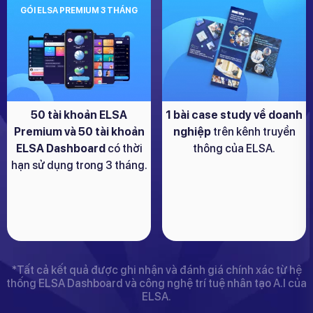
GÓI ELSA PREMIUM 3 THÁNG
50 tài khoản ELSA
1 bài case study về doanh
Premium và 50 tài khoản
nghiệp
trên kênh truyền
ELSA Dashboard
có thời
thông của ELSA.
hạn sử dụng trong 3 tháng.
*Tất cả kết quả được ghi nhận và đánh giá chính xác từ hệ
thống ELSA Dashboard và công nghệ trí tuệ nhân tạo A.I của
ELSA.