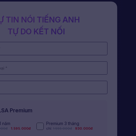
Ự TIN NÓI TIẾNG ANH
TỰ DO KẾT NỐI
ELSA Premium
1 năm
Premium 3 tháng
000đ
1.595.000đ
chỉ:
1.555.000đ
930.000đ