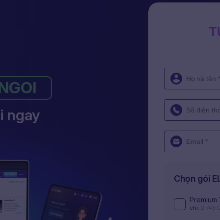
T
NGOI
i ngay
Chọn gói 
Premium 
chỉ:
2.745.