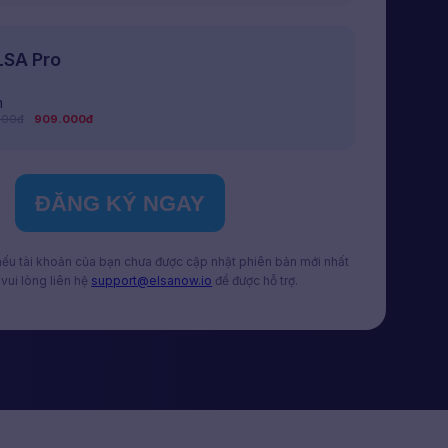
LSA Pro
m
000đ
909.000đ
ĐĂNG KÝ NGAY
 nếu tài khoản của bạn chưa được cập nhật phiên bản mới nhất
vui lòng liên hệ
support@elsanow.io
để được hỗ trợ.