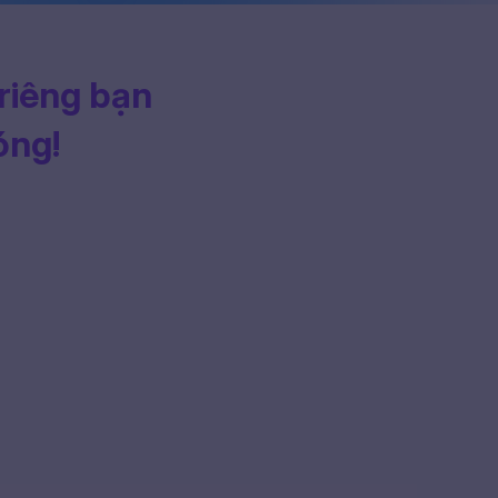
 riêng bạn
óng!