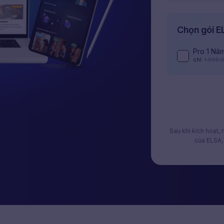
Chọn gói E
Pro 1 Nă
chỉ:
1.595.
Sau khi kích hoạt,
của ELSA, 