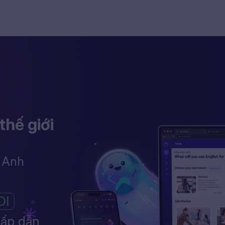
thế giới
g Anh
OI
hấp dẫn