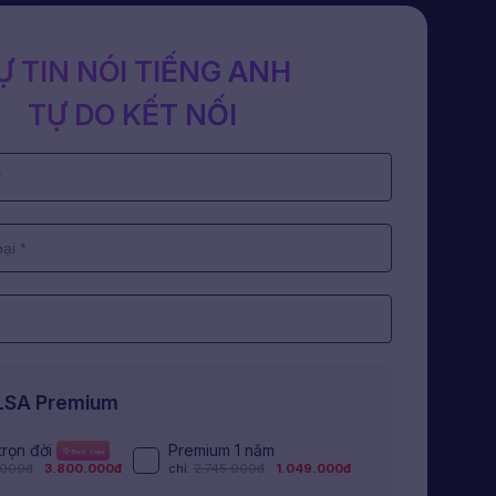
Ự TIN NÓI TIẾNG ANH
TỰ DO KẾT NỐI
ELSA Premium
trọn đời
Premium 1 năm
Best Seller
.000đ
3.800.000đ
chỉ:
2.745.000đ
1.049.000đ