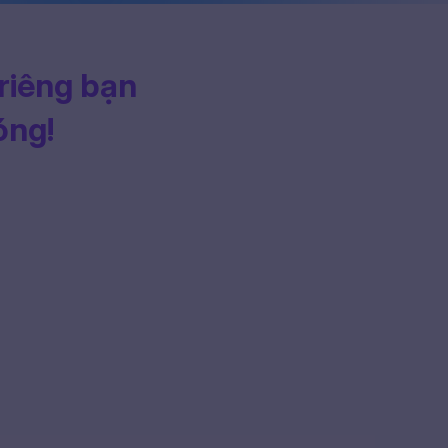
 riêng bạn
óng!