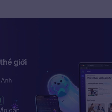
thế giới
g Anh
N
hấp dẫn