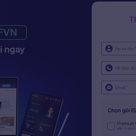
T
FVN
i ngay
Chọn gói 
Premium 
chỉ:
8.800