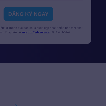
ĐĂNG KÝ NGAY
 nếu tài khoản của bạn chưa được cập nhật phiên bản mới nhất
vui lòng liên hệ
support@elsanow.io
để được hỗ trợ.