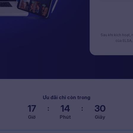
Sau khi kích hoạt,
của ELSA, 
Ưu đãi chỉ còn trong
17
14
29
:
:
Giờ
Phút
Giây